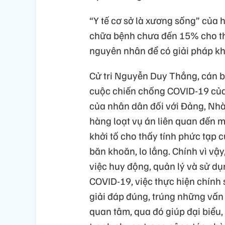
“Y tế cơ sở là xương sống” của 
chữa bệnh chưa đến 15% cho thấ
nguyên nhân để có giải pháp kh
Cử tri Nguyễn Duy Thắng, cán b
cuộc chiến chống COVID-19 của
của nhân dân đối với Đảng, Nhà
hàng loạt vụ án liên quan đến 
khởi tố cho thấy tính phức tạp c
băn khoăn, lo lắng. Chính vì vậ
việc huy động, quản lý và sử d
COVID-19, việc thực hiện chính s
giải đáp đúng, trúng những vấn 
quan tâm, qua đó giúp đại biểu, 