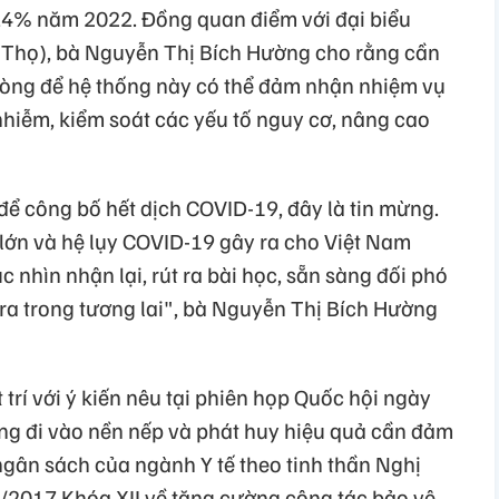
4% năm 2022. Đồng quan điểm với đại biểu
họ), bà Nguyễn Thị Bích Hường cho rằng cần
hòng để hệ thống này có thể đảm nhận nhiệm vụ
hiễm, kiểm soát các yếu tố nguy cơ, nâng cao
để công bố hết dịch COVID-19, đây là tin mừng.
 lớn và hệ lụy COVID-19 gây ra cho Việt Nam
 nhìn nhận lại, rút ra bài học, sẵn sàng đối phó
y ra trong tương lai", bà Nguyễn Thị Bích Hường
rí với ý kiến nêu tại phiên họp Quốc hội ngày
òng đi vào nền nếp và phát huy hiệu quả cần đảm
gân sách của ngành Y tế theo tinh thần Nghị
2017 Khóa XII về tăng cường công tác bảo vệ,