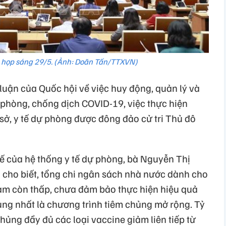
 họp sáng 29/5. (Ảnh: Doãn Tấn/TTXVN)
luận của Quốc hội về việc huy động, quản lý và
phòng, chống dịch COVID-19, việc thực hiện
 sở, y tế dự phòng được đông đảo cử tri Thủ đô
ế của hệ thống y tế dự phòng, bà Nguyễn Thị
cho biết, tổng chi ngân sách nhà nước dành cho
Nam còn thấp, chưa đảm bảo thực hiện hiệu quả
ung nhất là chương trình tiêm chủng mở rộng. Tỷ
chủng đầy đủ các loại vaccine giảm liên tiếp từ