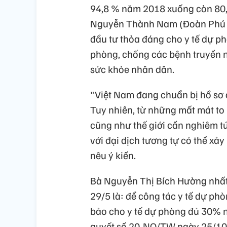
94,8 % năm 2018 xuống còn 80,
Nguyễn Thành Nam (Đoàn Phú T
đầu tư thỏa đáng cho y tế dự p
phòng, chống các bệnh truyền n
sức khỏe nhân dân.
"Việt Nam đang chuẩn bị hồ sơ 
Tuy nhiên, từ những mất mát to
cũng như thế giới cần nghiêm túc
với đại dịch tương tự có thể xả
nêu ý kiến.
Bà Nguyễn Thị Bích Hường nhất t
29/5 là: để công tác y tế dự ph
bảo cho y tế dự phòng đủ 30% n
quyết số 20-NQ/TW ngày 25/10/