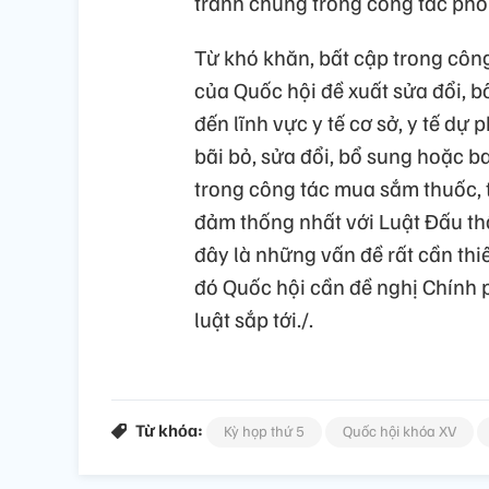
tranh chung trong công tác ph
Từ khó khăn, bất cập trong côn
của Quốc hội đề xuất sửa đổi, b
đến lĩnh vực y tế cơ sở, y tế dự
bãi bỏ, sửa đổi, bổ sung hoặc 
trong công tác mua sắm thuốc, tr
đảm thống nhất với Luật Đấu th
đây là những vấn đề rất cần thi
đó Quốc hội cần đề nghị Chính
luật sắp tới./.
Từ khóa:
Kỳ họp thứ 5
Quốc hội khóa XV