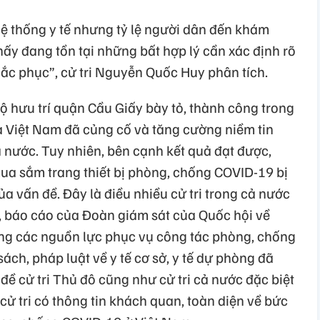
hệ thống y tế nhưng tỷ lệ người dân đến khám
y đang tồn tại những bất hợp lý cần xác định rõ
ắc phục”, cử tri Nguyễn Quốc Huy phân tích.
ộ hưu trí quận Cầu Giấy bày tỏ, thành công trong
 Việt Nam đã củng cố và tăng cường niềm tin
 nước. Tuy nhiên, bên cạnh kết quả đạt được,
mua sắm trang thiết bị phòng, chống COVID-19 bị
ủa vấn đề. Đây là điều nhiều cử tri trong cả nước
y, báo cáo của Đoàn giám sát của Quốc hội về
ụng các nguồn lực phục vụ công tác phòng, chống
ách, pháp luật về y tế cơ sở, y tế dự phòng đã
đề cử tri Thủ đô cũng như cử tri cả nước đặc biệt
cử tri có thông tin khách quan, toàn diện về bức