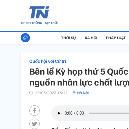
THỜI SỰ
XÃ HỘI
PHÁP LUẬT
Quốc hội với Cử tri
Bên lề Kỳ họp thứ 5 Quốc
nguồn nhân lực chất lượn
29/05/2023 15:12’
Hà Nội