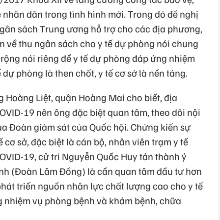
nhân dân trong tình hình mới. Trong đó đề nghị
ngân sách Trung ương hỗ trợ cho các địa phương,
n về thu ngân sách cho y tế dự phòng nói chung
rộng nói riêng để y tế dự phòng đáp ứng nhiệm
 dự phòng là then chốt, y tế cơ sở là nền tảng.
 Hoàng Liệt, quận Hoàng Mai cho biết, địa
VID-19 nên ông đặc biệt quan tâm, theo dõi nội
ủa Đoàn giám sát của Quốc hội. Chứng kiến sự
 cơ sở, đặc biệt là cán bộ, nhân viên trạm y tế
OVID-19, cử tri Nguyễn Quốc Huy tán thành ý
 Anh (Đoàn Lâm Đồng) là cần quan tâm đầu tư hơn
phát triển nguồn nhân lực chất lượng cao cho y tế
 nhiệm vụ phòng bệnh và khám bệnh, chữa