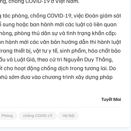
òng, chống COVID-19 ở Việt Nam.
g tác phòng, chống COVID-19, việc Đoàn giám sát
ổ sung hoặc ban hành mới các luật có liên quan
 phòng, phòng thủ dân sự và tình trạng khẩn cấp;
ban hành mới các văn bản hướng dẫn thi hành luật
ang thiết bị, vật tư y tế, sinh phẩm, hóa chất bảo
ầu và Luật Giá, theo cử tri Nguyễn Duy Thắng,
ết cho hoạt động chống dịch trong tương lai. Do
 phủ sớm đưa vào chương trình xây dựng pháp
Tuyết Mai
Phòng
chống COVID-19
Hà Nội