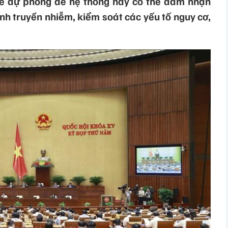
tế dự phòng để hệ thống này có thể đảm nhận
h truyền nhiễm, kiểm soát các yếu tố nguy cơ,