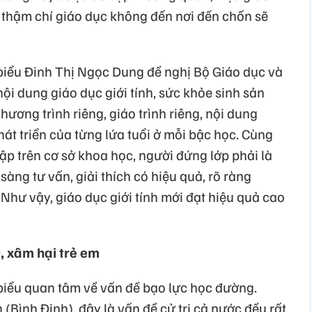
, thậm chí giáo dục không đến nơi đến chốn sẽ
 biểu Đinh Thị Ngọc Dung đề nghị Bộ Giáo dục và
ội dung giáo dục giới tính, sức khỏe sinh sản
ương trình riêng, giáo trình riêng, nội dung
hát triển của từng lứa tuổi ở mỗi bậc học. Cùng
tập trên cơ sở khoa học, người đứng lớp phải là
àng tư vấn, giải thích có hiệu quả, rõ ràng
hư vậy, giáo dục giới tính mới đạt hiệu quả cao
, xâm hại trẻ em
 biểu quan tâm về vấn đề bạo lực học đường.
Bình Định), đây là vấn đề cử tri cả nước đều rất