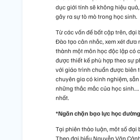
dục giới tính sẽ không hiệu quả
gây ra sự tò mò trong học sinh.
Từ các vấn đề bất cập trên, đại
Đào tạo cân nhắc, xem xét đưa n
thành một môn học độc lập có ch
được thiết kế phù hợp theo sự p
với giáo trình chuẩn được biên 
chuyên gia có kinh nghiệm, sẵn s
những thắc mắc của học sinh…. N
nhất.
*Ngăn chặn bạo lực học đường
Tại phiên thảo luận, môt số đại
Theo đại biểu Nguyễn Văn Cảnh (