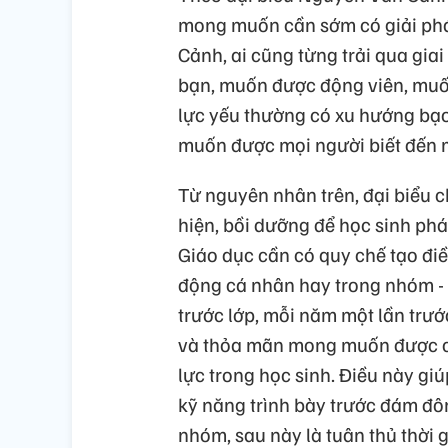
mong muốn cần sớm có giải pháp
Cảnh, ai cũng từng trải qua gia
bạn, muốn được động viên, muốn
lực yếu thường có xu hướng bạo 
muốn được mọi người biết đến 
Từ nguyên nhân trên, đại biểu c
hiện, bồi dưỡng để học sinh ph
Giáo dục cần có quy chế tạo điều
động cá nhân hay trong nhóm - 
trước lớp, mỗi năm một lần trướ
và thỏa mãn mong muốn được c
lực trong học sinh. Điều này gi
kỹ năng trình bày trước đám đôn
nhóm, sau này là tuân thủ thời g