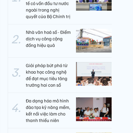
tế có vốn đầu tư nước
ngoài trong nghị
quyết của Bộ Chính trị
Nhà văn hoá số - Điểm
dịch vụ công cộng
đồng hiệu quả
Giải pháp bứt phá từ
khoa học công nghệ
để đạt mục tiêu tăng
trưởng hai con số
Đa dạng hóa mô hình
đào tạo kỹ năng mềm,
kết nối việc làm cho
thanh thiếu niên