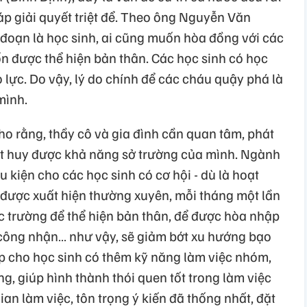
 giải quyết triệt để. Theo ông Nguyễn Văn
i đoạn là học sinh, ai cũng muốn hòa đồng với các
 được thể hiện bản thân. Các học sinh có học
lực. Do vậy, lý do chính để các cháu quậy phá là
mình.
ho rằng, thầy cô và gia đình cần quan tâm, phát
át huy được khả năng sở trường của mình. Ngành
 kiện cho các học sinh có cơ hội - dù là hoạt
được xuất hiện thường xuyên, mỗi tháng một lần
c trường để thể hiện bản thân, để được hòa nhập
ông nhận… như vậy, sẽ giảm bớt xu hướng bạo
úp cho học sinh có thêm kỹ năng làm việc nhóm,
g, giúp hình thành thói quen tốt trong làm việc
ian làm việc, tôn trọng ý kiến đã thống nhất, đặt