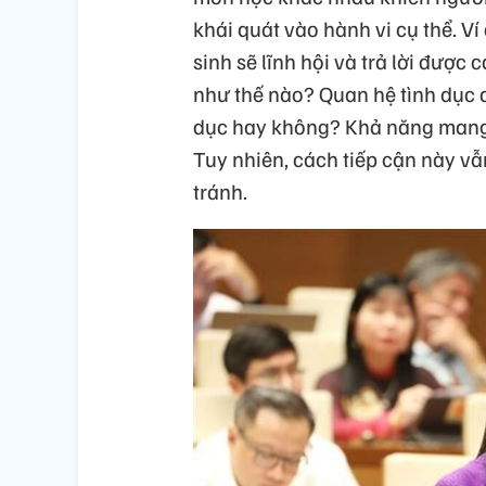
khái quát vào hành vi cụ thể. Ví 
sinh sẽ lĩnh hội và trả lời được
như thế nào? Quan hệ tình dục 
dục hay không? Khả năng mang 
Tuy nhiên, cách tiếp cận này v
tránh.