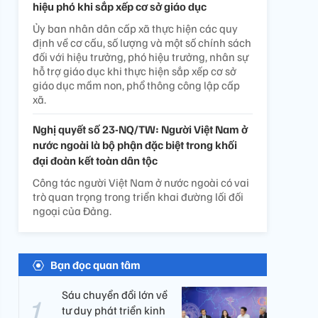
hiệu phó khi sắp xếp cơ sở giáo dục
Ủy ban nhân dân cấp xã thực hiện các quy
định về cơ cấu, số lượng và một số chính sách
đối với hiệu trưởng, phó hiệu trưởng, nhân sự
hỗ trợ giáo dục khi thực hiện sắp xếp cơ sở
giáo dục mầm non, phổ thông công lập cấp
xã.
Nghị quyết số 23-NQ/TW: Người Việt Nam ở
nước ngoài là bộ phận đặc biệt trong khối
đại đoàn kết toàn dân tộc
Công tác người Việt Nam ở nước ngoài có vai
trò quan trọng trong triển khai đường lối đối
ngoại của Đảng.
Bạn đọc quan tâm
Sáu chuyển đổi lớn về
tư duy phát triển kinh