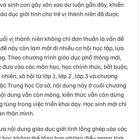
i và sinh con gây xôn xao dư luận gần đây, khiến
iáo dục giới tính cho trẻ vị thành niên đã được
tuổi vị thành niên không chỉ đơn thuần là vấn đề
đề này còn làm mất đi nhiều cơ hội học tập, lựa
g. Theo chương trình giáo dục phổ thông mới,
c đưa vào các môn học, học chính thức, bắt buộc,
nhiên, xã hội từ lớp 1, lớp 2 , lớp 3 và chương
i bậc Trung học Cơ sở, nội dung này ở cuối chương
, nội dung vẫn còn mỏng, kiến thức vẫn còn dừng
ng túng trong việc triển khai dạy. Học sinh mới chỉ
ản thân mình.
ưa nội dung giáo dục giới tính lồng ghép vào các
 học không thể tổng hợp những điều mang tính