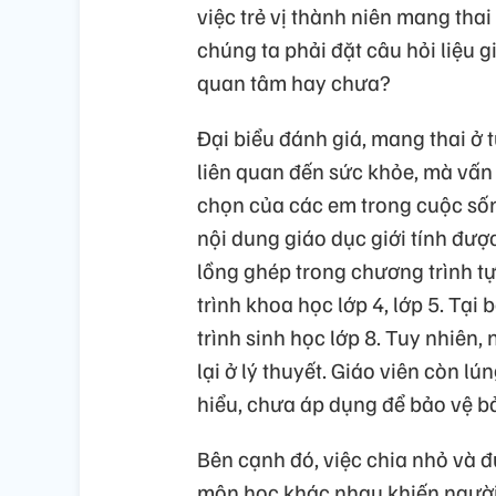
việc trẻ vị thành niên mang tha
chúng ta phải đặt câu hỏi liệu g
quan tâm hay chưa?
Đại biểu đánh giá, mang thai ở 
liên quan đến sức khỏe, mà vấn 
chọn của các em trong cuộc sốn
nội dung giáo dục giới tính đượ
lồng ghép trong chương trình tự 
trình khoa học lớp 4, lớp 5. Tạ
trình sinh học lớp 8. Tuy nhiên
lại ở lý thuyết. Giáo viên còn lú
hiểu, chưa áp dụng để bảo vệ b
Bên cạnh đó, việc chia nhỏ và đ
môn học khác nhau khiến người