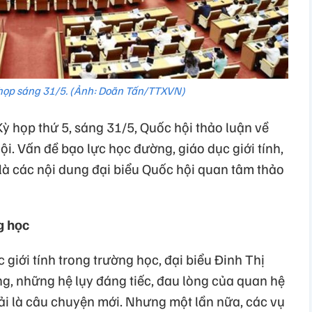
họp sáng 31/5. (Ảnh: Doãn Tấn/TTXVN)
ỳ họp thứ 5, sáng 31/5, Quốc hội thảo luận về
 hội. Vấn đề bạo lực học đường, giáo dục giới tính,
là các nội dung đại biểu Quốc hội quan tâm thảo
g học
 giới tính trong trường học, đại biểu Đinh Thị
, những hệ lụy đáng tiếc, đau lòng của quan hệ
ải là câu chuyện mới. Nhưng một lần nữa, các vụ