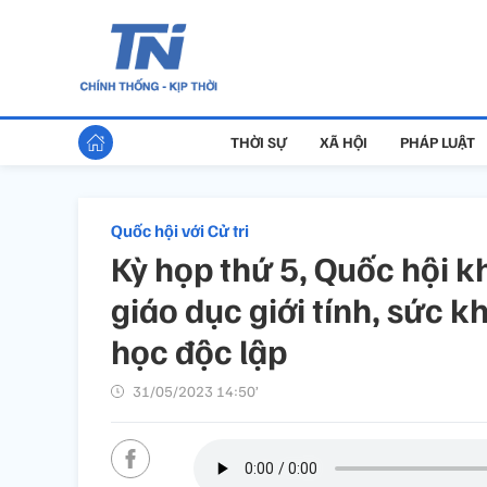
THỜI SỰ
XÃ HỘI
PHÁP LUẬT
Quốc hội với Cử tri
Kỳ họp thứ 5, Quốc hội 
giáo dục giới tính, sức 
học độc lập
31/05/2023 14:50’