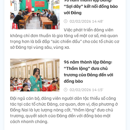
“Sợi dây” kết nối đồng bào
với Đảng
02/02/2026 14:48’
Việc phát triển đảng viên
không chỉ đơn thuần là gia tăng về mặt cơ số, mà quan
trọng hơn là bồi đắp “sức chiến đấu” cho các tổ chức cơ
sở Đảng tại vùng sâu, vùng xa.
96 năm thành lập Đảng:
“Thầm lặng” đưa chủ
trương của Đảng đến với
đồng bào
02/02/2026 14:15’
Đội ngũ cán bộ, đảng viên người dân tộc thiểu số công
tác tại các tổ chức Đảng, cơ quan, đơn vị, địa phương ở
Đồng Nai là lực lượng nòng cốt, “thầm lặng” đưa chủ
trương, quyết sách của Đảng đến với đồng bào một
cách nhanh chóng.