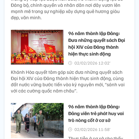
Đảng bộ, chính quyền và nhân dân nơi đây vươn lên
mạnh mẽ trong sự nghiệp xây dựng quê hương giàu
đẹp, văn minh.
96 năm thành lập Đảng:
Đưa những quyết sách Đại
hội XIV của Đảng thành
hiện thực sinh động
02/02/2026 12:02’
Khánh Hòa quyết tâm góp sức đưa những quyết sách
Đại hội XIV của Đảng thành hiện thực sinh động, cùng
đất nước vững bước tiến vào kỷ nguyên mới, “sánh vai
với các cường quốc năm châu”.
96 năm thành lập Đảng:
Đảng viên trẻ phát huy vai
trò nòng cốt ở cơ sở
02/02/2026 11:58’
Thực tiễn ở cơ sở cho thấy,