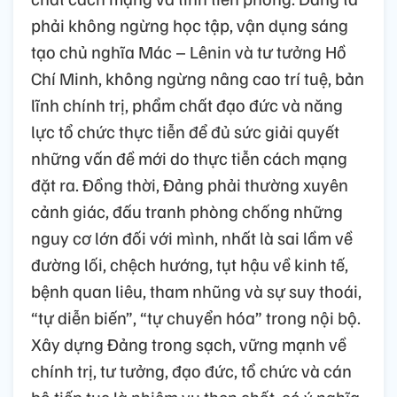
phải không ngừng học tập, vận dụng sáng
tạo chủ nghĩa Mác – Lênin và tư tưởng Hồ
Chí Minh, không ngừng nâng cao trí tuệ, bản
lĩnh chính trị, phẩm chất đạo đức và năng
lực tổ chức thực tiễn để đủ sức giải quyết
những vấn đề mới do thực tiễn cách mạng
đặt ra. Đồng thời, Đảng phải thường xuyên
cảnh giác, đấu tranh phòng chống những
nguy cơ lớn đối với mình, nhất là sai lầm về
đường lối, chệch hướng, tụt hậu về kinh tế,
bệnh quan liêu, tham nhũng và sự suy thoái,
“tự diễn biến”, “tự chuyển hóa” trong nội bộ.
Xây dựng Đảng trong sạch, vững mạnh về
chính trị, tư tưởng, đạo đức, tổ chức và cán
bộ tiếp tục là nhiệm vụ then chốt, có ý nghĩa