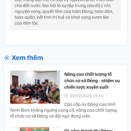
cho đất nước. Đại hội là sự tập trung cao độ ý chí,
nguyện vọng, quyết tâm của toàn Đảng, toàn dân,
toàn quân, kết tinh trí tuệ và khát vọng vươn lên
của dân tộc.
Xem thêm
Nâng cao chất lượng tổ
chức cơ sở Đảng - nhiệm vụ
chiến lược xuyên suốt
02/02/2026 15:14’
Các cấp ủy Đảng của tỉnh
Ninh Bình không ngừng củng cố, nâng cao chất lượng
tổ chức cơ sở Đảng và đội ngũ đảng viên.
96 năm thành lập Đảng: