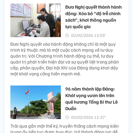
Đưa Nghị quyết thành hành
động: Xóa bỏ “độ trễ chính
sách”, khơi thông nguồn
lực quốc gia
02/02/2026 13:03’
Đưa Nghị quyết vào hành động không chỉ là một quy
trình kỹ thuật, mà là một cuộc cách mạng về tư duy
quản trị. Với Chương trình hành động cụ thể, tư duy
quản trị phát triển hiện đại và sự quyết liệt trong phân
cấp, phân quyền, Đại hội XIV của Đảng đang khơi dậy
một khát vọng cống hiến mạnh mẽ.
96 năm thành lập Đảng:
Khát vọng vươn lên trên
quê hương Tổng Bí thư Lê
Duẩn
02/02/2026 12:37’
Trải qua gần một thế kỷ, truyền thống cách mạng kiên
trung ấy tiếp tục được hun đúc, trở thành động lực để