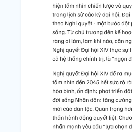
hiện tầm nhìn chiến lược và quyế
trong lịch sử các kỳ đại hội, Đ
theo Nghị quyết - một bước độ
sống. Từ chủ trương đến kế hoạ
ràng ai làm, làm khi nào, cần ng
Nghị quyết Đại hội XIV thực sự
cả hệ thống chính trị, là “ngọn 
Nghị quyết Đại hội XIV đề ra m
tầm nhìn đến 2045 hết sức rõ rà
hòa bình, ổn định; phát triển đ
đời sống Nhân dân; tăng cường 
mới của dân tộc. Quan trọng hơn
thần hành động quyết liệt. Chư
nhấn mạnh yêu cầu “lựa chọn đú