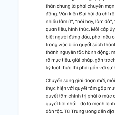
thần chung là phải chuyển mạnh
động. Văn kiện Đại hội đã chỉ rõ
nhiều làm ít”, “nói hay, làm dở”,
quan liêu, hình thức. Mỗi cấp ủ
biệt người đứng đầu, phải nêu 
trong việc biến quyết sách thành
thành nguyên tắc hành động; mọ
rõ mục tiêu, giải pháp, gắn trá
kỷ luật thực thi phải gắn với sự
Chuyển sang giai đoạn mới, mỗ
thực hiện với quyết tâm gấp mườ
quyết tâm chính trị phải ở mức 
quyết liệt nhất - đó là mệnh lện
dân tộc. Từ Trung ương đến đị