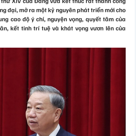
n thứ XIV của Đảng vừa kết thúc rất thành công
rọng đại, mở ra một kỷ nguyên phát triển mới cho
rung cao độ ý chí, nguyện vọng, quyết tâm của
n, kết tinh trí tuệ và khát vọng vươn lên của