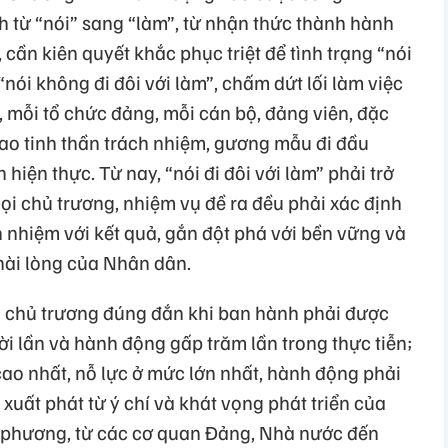
 từ “nói” sang “làm”, từ nhận thức thành hành
, cần kiên quyết khắc phục triệt để tình trạng “nói
 “nói không đi đôi với làm”, chấm dứt lối làm việc
y, mỗi tổ chức đảng, mỗi cán bộ, đảng viên, đặc
cao tinh thần trách nhiệm, gương mẫu đi đầu
 hiện thực. Từ nay, “nói đi đôi với làm” phải trở
i chủ trương, nhiệm vụ đề ra đều phải xác định
ch nhiệm với kết quả, gắn đột phá với bền vững và
 hài lòng của Nhân dân.
i chủ trương đúng đắn khi ban hành phải được
i lần và hành động gấp trăm lần trong thực tiễn;
cao nhất, nỗ lực ở mức lớn nhất, hành động phải
h xuất phát từ ý chí và khát vọng phát triển của
a phương, từ các cơ quan Đảng, Nhà nước đến