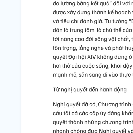
đo lường bằng kết quả” đối với 
được xây dựng thành kế hoạch tr
và tiêu chí đánh giá. Tư tưởng 
dân là trung tâm, là chủ thể củ
tới nâng cao đời sống vật chất,
tôn trọng, lắng nghe và phát hu
quyết Đại hội XIV không dừng ở
hơi thở của cuộc sống, khơi dậy
mạnh mẽ, sẵn sàng đi vào thực t
Từ nghị quyết đến hành động
Nghị quyết đã có, Chương trình đ
cầu tất cả các cấp ủy đảng khẩn
quyết thành những chương trình
nhanh chóng đưa Nghị quyết và