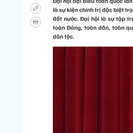
Đại hội đại biểu toàn quốc lầ
là sự kiện chính trị đặc biệt t
đất nước. Đại hội là sự tập t
toàn Đảng, toàn dân, toàn quâ
dân tộc.