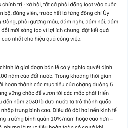
chính trị - xã hội, tất cả phải đồng loạt vào cuộc
án bộ, đảng viên, trước hết là từng đồng chí Ủy
 Đảng, phải gương mẫu, dám nghĩ, dám nói, dám
đổi mới sáng tạo vì lợi ích chung, đặt kết quả
cao nhất cho hiệu quả công việc.
chính là giai đoạn bản lề có ý nghĩa quyết định
 100 năm của đất nước. Trong khoảng thời gian
ải hoàn thành các mục tiêu của chặng đường 5
ảng vững chắc để vươn tới các mốc phát triển
u đến năm 2030 là đưa nước ta trở thành quốc
 nhập trung bình cao. Điều đó đòi hỏi nền kinh tế
 tăng trưởng bình quân 10%/năm hoặc cao hơn –
, nhưng là mục tiêu hoàn toàn có cơ sở khi