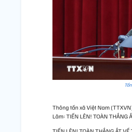
Tổn
Thông tấn xã Việt Nam (TTXVN) t
Lâm: TIẾN LÊN! TOÀN THẮNG Ắ
TIẾN LÊN! TOÀN THẮNG ẮT VỀ 