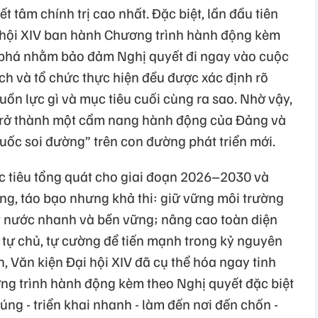
t tâm chính trị cao nhất. Đặc biệt, lần đầu tiên
ại hội XIV ban hành Chương trình hành động kèm
t phá nhằm bảo đảm Nghị quyết đi ngay vào cuộc
ch và tổ chức thực hiện đều được xác định rõ
uồn lực gì và mục tiêu cuối cùng ra sao. Nhờ vậy,
 trở thành một cẩm nang hành động của Đảng và
đuốc soi đường” trên con đường phát triển mới.
ục tiêu tổng quát cho giai đoạn 2026–2030 và
ng, táo bạo nhưng khả thi: giữ vững môi trường
ất nước nhanh và bền vững; nâng cao toàn diện
tự chủ, tự cường để tiến mạnh trong kỷ nguyên
, Văn kiện Đại hội XIV đã cụ thể hóa ngay tinh
ơng trình hành động kèm theo Nghị quyết đặc biệt
ng - triển khai nhanh - làm đến nơi đến chốn -