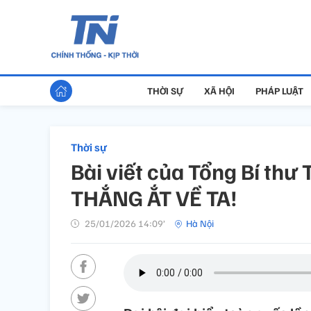
THỜI SỰ
XÃ HỘI
PHÁP LUẬT
Thời sự
Bài viết của Tổng Bí thư
THẮNG ẮT VỀ TA!
25/01/2026 14:09’
Hà Nội