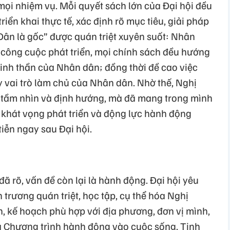
mọi nhiệm vụ. Mỗi quyết sách lớn của Đại hội đều
iển khai thực tế, xác định rõ mục tiêu, giải pháp
“Dân là gốc” được quán triệt xuyên suốt: Nhân
a công cuộc phát triển, mọi chính sách đều hướng
 tinh thần của Nhân dân; đồng thời đề cao việc
y vai trò làm chủ của Nhân dân. Nhờ thế, Nghị
 tầm nhìn và định hướng, mà đã mang trong mình
 khát vọng phát triển và động lực hành động
iễn ngay sau Đại hội.
ã rõ, vấn đề còn lại là hành động. Đại hội yêu
 trương quán triệt, học tập, cụ thể hóa Nghị
, kế hoạch phù hợp với địa phương, đơn vị mình,
 Chương trình hành động vào cuộc sống. Tinh