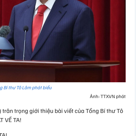
g Bí thư Tô Lâm phát biểu
Ảnh: TTXVN phát
rân trọng giới thiệu bài viết của Tổng Bí thư Tô
T VỀ TA!
TA!