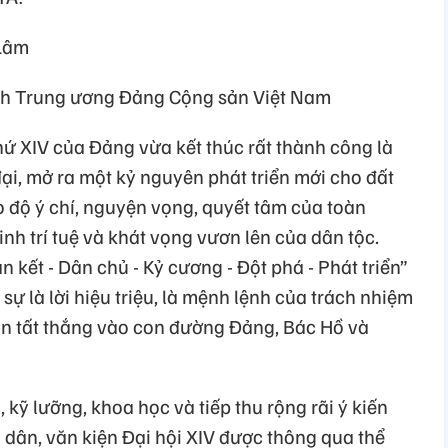
m
Trung ương Đảng Cộng sản Việt Nam
thứ XIV của Đảng vừa kết thúc rất thành công là
 đại, mở ra một kỷ nguyên phát triển mới cho đất
ao độ ý chí, nguyện vọng, quyết tâm của toàn
inh trí tuệ và khát vọng vươn lên của dân tộc.
kết - Dân chủ - Kỷ cương - Đột phá - Phát triển”
sự là lời hiệu triệu, là mệnh lệnh của trách nhiệm
tin tất thắng vào con đường Đảng, Bác Hồ và
 kỹ lưỡng, khoa học và tiếp thu rộng rãi ý kiến
 dân, văn kiện Đại hội XIV được thông qua thể