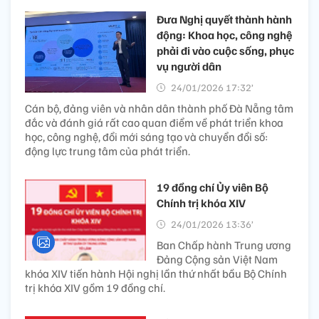
Đưa Nghị quyết thành hành
động: Khoa học, công nghệ
phải đi vào cuộc sống, phục
vụ người dân ​
24/01/2026 17:32’
Cán bộ, đảng viên và nhân dân thành phố Đà Nẵng tâm
đắc và đánh giá rất cao quan điểm về phát triển khoa
học, công nghệ, đổi mới sáng tạo và chuyển đổi số:
động lực trung tâm của phát triển.
19 đồng chí Ủy viên Bộ
Chính trị khóa XIV
24/01/2026 13:36’
Ban Chấp hành Trung ương
Đảng Cộng sản Việt Nam
khóa XIV tiến hành Hội nghị lần thứ nhất bầu Bộ Chính
trị khóa XIV gồm 19 đồng chí.