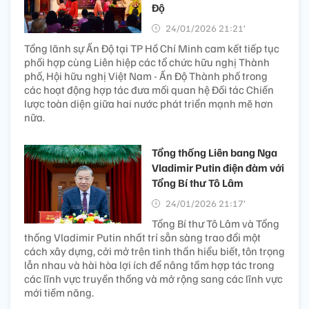
Độ
24/01/2026 21:21’
Tổng lãnh sự Ấn Độ tại TP Hồ Chí Minh cam kết tiếp tục
phối hợp cùng Liên hiệp các tổ chức hữu nghị Thành
phố, Hội hữu nghị Việt Nam - Ấn Độ Thành phố trong
các hoạt động hợp tác đưa mối quan hệ Đối tác Chiến
lược toàn diện giữa hai nước phát triển mạnh mẽ hơn
nữa.
Tổng thống Liên bang Nga
Vladimir Putin điện đàm với
Tổng Bí thư Tô Lâm
24/01/2026 21:17’
Tổng Bí thư Tô Lâm và Tổng
thống Vladimir Putin nhất trí sẵn sàng trao đổi một
cách xây dựng, cởi mở trên tinh thần hiểu biết, tôn trọng
lẫn nhau và hài hòa lợi ích để nâng tầm hợp tác trong
các lĩnh vực truyền thống và mở rộng sang các lĩnh vực
mới tiềm năng.