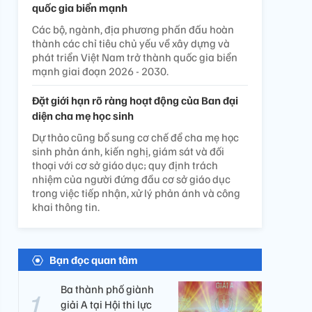
quốc gia biển mạnh
Các bộ, ngành, địa phương phấn đấu hoàn
thành các chỉ tiêu chủ yếu về xây dựng và
phát triển Việt Nam trở thành quốc gia biển
mạnh giai đoạn 2026 - 2030.
Đặt giới hạn rõ ràng hoạt động của Ban đại
diện cha mẹ học sinh
Dự thảo cũng bổ sung cơ chế để cha mẹ học
sinh phản ánh, kiến nghị, giám sát và đối
thoại với cơ sở giáo dục; quy định trách
nhiệm của người đứng đầu cơ sở giáo dục
trong việc tiếp nhận, xử lý phản ánh và công
khai thông tin.
Bạn đọc quan tâm
Ba thành phố giành
giải A tại Hội thi lực