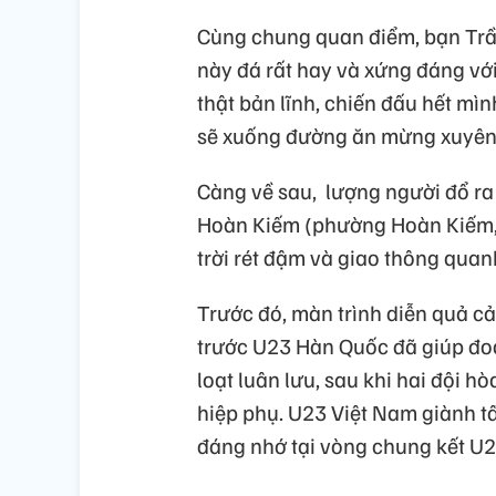
Cùng chung quan điểm, bạn Trần
này đá rất hay và xứng đáng với
thật bản lĩnh, chiến đấu hết mì
sẽ xuống đường ăn mừng xuyên đ
Càng về sau, lượng người đổ ra
Hoàn Kiếm (phường Hoàn Kiếm, H
trời rét đậm và giao thông quan
Trước đó, màn trình diễn quả cả
trước U23 Hàn Quốc đã giúp đoà
loạt luân lưu, sau khi hai đội h
hiệp phụ. U23 Việt Nam giành t
đáng nhớ tại vòng chung kết U2