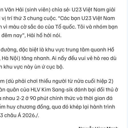
 Văn Hải (sinh viên) chỉa sẻ: U23 Việt Nam giải
 vị trí thứ 3 chung cuộc. “Các bạn U23 Việt Nam
nh vì màu cờ sắc áo của Tổ quốc. Tôi và nhóm bạn
êm nay”, Hải hồ hởi nói.
 đường, đặc biệt là khu vực trung tâm quanh Hồ
à Nội) tăng nhanh. Ai nấy đều vui vẻ hò reo dù
h khu vực này ùn ứ cục bộ.
m (dù phải chơi thiếu người từ nửa cuối hiệp 2)
n quân của HLV Kim Sang-sik đánh bại đối thủ ở
òa nhau 2-2 ở 90 phút chính thức và thời gian đá
ấm huy chương đồng, qua đó khép lại hành trình
3 châu Á 2026./.