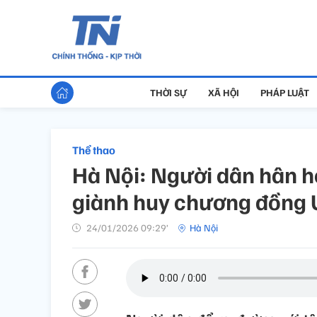
THỜI SỰ
XÃ HỘI
PHÁP LUẬT
Thể thao
Hà Nội: Người dân hân 
giành huy chương đồng 
24/01/2026 09:29’
Hà Nội