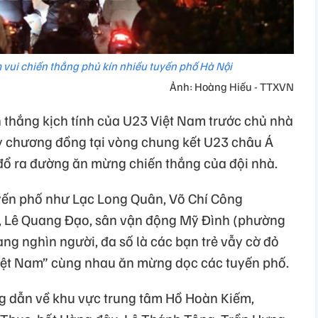
 vui chiến thắng phủ kín nhiều tuyến phố Hà Nội
Ảnh: Hoàng Hiếu - TTXVN
 thắng kịch tính của U23 Việt Nam trước chủ nhà
 chương đồng tại vòng chung kết U23 châu Á
đổ ra đường ăn mừng chiến thắng của đội nhà.
uyến phố như Lạc Long Quân, Võ Chí Công
, Lê Quang Đạo, sân vận động Mỹ Đình (phường
àng nghìn người, đa số là các bạn trẻ vẫy cờ đỏ
Việt Nam” cùng nhau ăn mừng dọc các tuyến phố.
g dẫn về khu vực trung tâm Hồ Hoàn Kiếm,