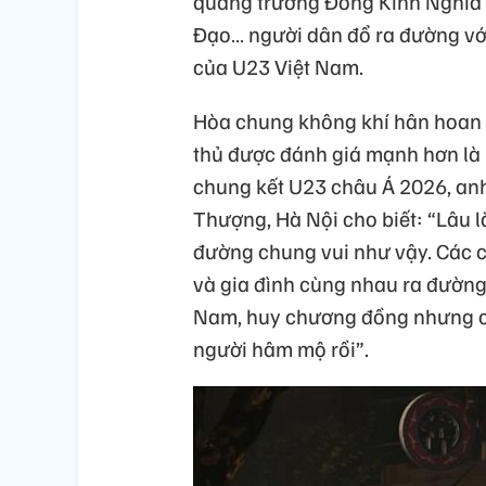
quảng trường Đông Kinh Nghĩa 
Đạo… người dân đổ ra đường với
của U23 Việt Nam.
Hòa chung không khí hân hoan k
thủ được đánh giá mạnh hơn là 
chung kết U23 châu Á 2026, anh
Thượng, Hà Nội cho biết: “Lâu lắ
đường chung vui như vậy. Các co
và gia đình cùng nhau ra đườn
Nam, huy chương đồng nhưng cá
người hâm mộ rồi”.