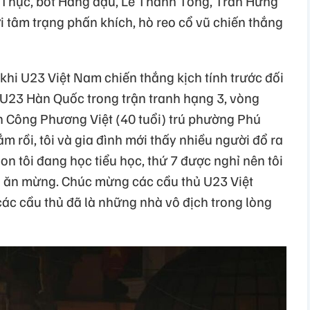
Thục, bốt Hàng đậu, Lê Thánh Tông, Trần Hưng
 tâm trạng phấn khích, hò reo cổ vũ chiến thắng
hi U23 Việt Nam chiến thắng kịch tính trước đối
U23 Hàn Quốc trong trận tranh hạng 3, vòng
 Công Phương Việt (40 tuổi) trú phường Phú
m rồi, tôi và gia đình mới thấy nhiều người đổ ra
n tôi đang học tiểu học, thứ 7 được nghỉ nên tôi
g ăn mừng. Chúc mừng các cầu thủ U23 Việt
c cầu thủ đã là những nhà vô địch trong lòng