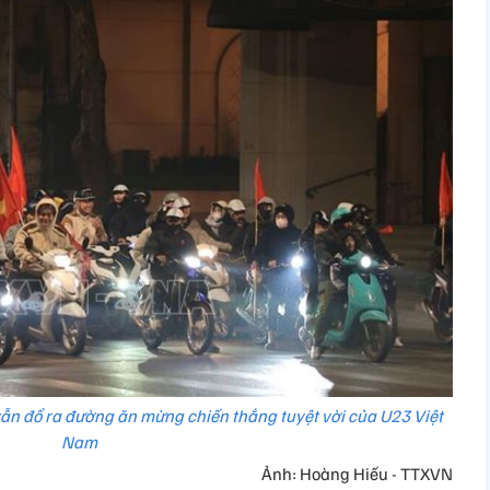
n đổ ra đường ăn mừng chiến thắng tuyệt vời của U23 Việt
Nam
Ảnh: Hoàng Hiếu - TTXVN