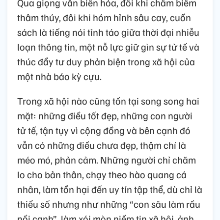
Qua giọng văn biến hóa, đôi khi châm biếm
thâm thúy, đôi khi hóm hỉnh sâu cay, cuốn
sách là tiếng nói tỉnh táo giữa thời đại nhiễu
loạn thông tin, một nỗ lực giữ gìn sự tử tế và
thúc đẩy tư duy phản biện trong xã hội của
một nhà báo kỳ cựu.
Trong xã hội nào cũng tồn tại song song hai
mặt: những điều tốt đẹp, những con người
tử tế, tận tụy vì cộng đồng và bên cạnh đó
vẫn có những điều chưa đẹp, thậm chí là
méo mó, phản cảm. Những người chỉ chăm
lo cho bản thân, chạy theo hào quang cá
nhân, làm tổn hại đến uy tín tập thể, dù chỉ là
thiểu số nhưng như những “con sâu làm rầu
nồi canh”, làm xói mòn niềm tin xã hội, ảnh