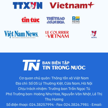
Cơ quan chủ quản: Thông tấn xã Việt Nam
Địa chỉ: Số 05 Lý Thường Kiệt, Cửa Nam, Hà Nội