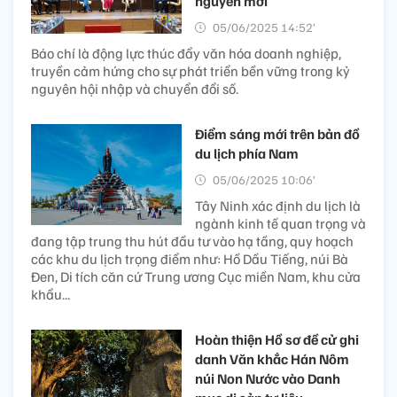
nguyên mới
05/06/2025 14:52’
Báo chí là động lực thúc đẩy văn hóa doanh nghiệp,
truyền cảm hứng cho sự phát triển bền vững trong kỷ
nguyên hội nhập và chuyển đổi số.
Điểm sáng mới trên bản đồ
du lịch phía Nam
05/06/2025 10:06’
Tây Ninh xác định du lịch là
ngành kinh tế quan trọng và
đang tập trung thu hút đầu tư vào hạ tầng, quy hoạch
các khu du lịch trọng điểm như: Hồ Dầu Tiếng, núi Bà
Đen, Di tích căn cứ Trung ương Cục miền Nam, khu cửa
khẩu...
Hoàn thiện Hồ sơ đề cử ghi
danh Văn khắc Hán Nôm
núi Non Nước vào Danh