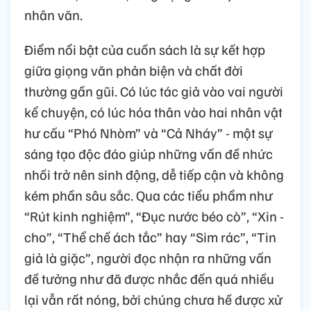
nhân văn.
Điểm nổi bật của cuốn sách là sự kết hợp
giữa giọng văn phản biện và chất đời
thường gần gũi. Có lúc tác giả vào vai người
kể chuyện, có lúc hóa thân vào hai nhân vật
hư cấu “Phó Nhòm” và “Cả Nháy” - một sự
sáng tạo độc đáo giúp những vấn đề nhức
nhối trở nên sinh động, dễ tiếp cận và không
kém phần sâu sắc. Qua các tiểu phẩm như
“Rút kinh nghiệm”, “Đục nước béo cò”, “Xin -
cho”, “Thể chế ách tắc” hay “Sim rác”, “Tin
giả là giặc”, người đọc nhận ra những vấn
đề tưởng như đã được nhắc đến quá nhiều
lại vẫn rất nóng, bởi chúng chưa hề được xử