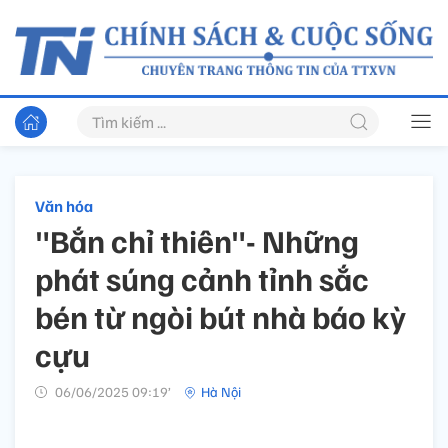
Văn hóa
"Bắn chỉ thiên"- Những
phát súng cảnh tỉnh sắc
bén từ ngòi bút nhà báo kỳ
cựu
06/06/2025 09:19’
Hà Nội