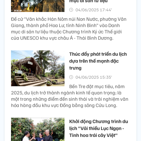
mục di sản tư liệu
04/06/2025 17:44’
Đề cử "Văn khắc Hán Nôm núi Non Nước, phường Vân
Giang, thành phố Hoa Lư, tỉnh Ninh Bình" vào Danh
mục di sản tư liệu thuộc Chương trình Ký ức Thế giới
của UNESCO khu vực châu Á - Thái Bình Dương.
Thúc đẩy phát triển du lịch
dựa trên thế mạnh đặc
trưng
04/06/2025 15:35’
Bến Tre đặt mục tiêu, năm
2025, du lịch trở thành ngành kinh tế quan trọng; là
một trong những điểm đến sinh thái và trải nghiệm văn
hóa hàng đầu khu vực Đồng bằng sông Cửu Long.
Khởi động Chương trình du
lịch "Vải thiều Lục Ngạn -
Tinh hoa trái cây Việt"