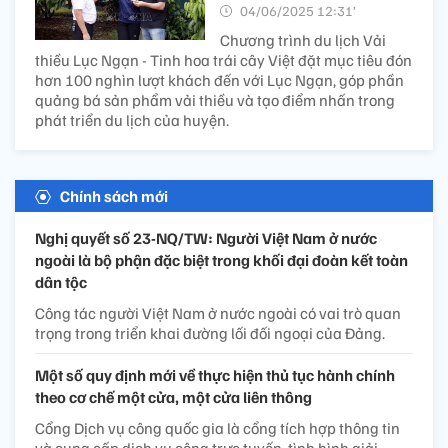
04/06/2025 12:31’
Chương trình du lịch Vải
thiều Lục Ngạn - Tinh hoa trái cây Việt đặt mục tiêu đón
hơn 100 nghìn lượt khách đến với Lục Ngạn, góp phần
quảng bá sản phẩm vải thiều và tạo điểm nhấn trong
phát triển du lịch của huyện.
Chính sách mới
Nghị quyết số 23-NQ/TW: Người Việt Nam ở nước
ngoài là bộ phận đặc biệt trong khối đại đoàn kết toàn
dân tộc
Công tác người Việt Nam ở nước ngoài có vai trò quan
trọng trong triển khai đường lối đối ngoại của Đảng.
Một số quy định mới về thực hiện thủ tục hành chính
theo cơ chế một cửa, một cửa liên thông
Cổng Dịch vụ công quốc gia là cổng tích hợp thông tin