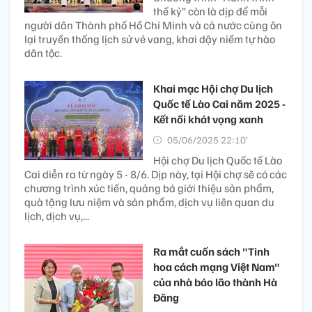
thế kỷ” còn là dịp để mỗi
người dân Thành phố Hồ Chí Minh và cả nước cùng ôn
lại truyền thống lịch sử vẻ vang, khơi dậy niềm tự hào
dân tộc.
Khai mạc Hội chợ Du lịch
Quốc tế Lào Cai năm 2025 -
Kết nối khát vọng xanh
05/06/2025 22:10’
Hội chợ Du lịch Quốc tế Lào
Cai diễn ra từ ngày 5 - 8/6. Dịp này, tại Hội chợ sẽ có các
chương trình xúc tiến, quảng bá giới thiệu sản phẩm,
quà tặng lưu niệm và sản phẩm, dịch vụ liên quan du
lịch, dịch vụ,...
Ra mắt cuốn sách "Tinh
hoa cách mạng Việt Nam"
của nhà báo lão thành Hà
Đăng