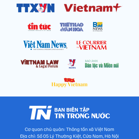
Cơ quan chủ quản: Thông tấn xã Việt Nam
Địa chỉ: Số 05 Lý Thường Kiệt, Cửa Nam, Hà Nội