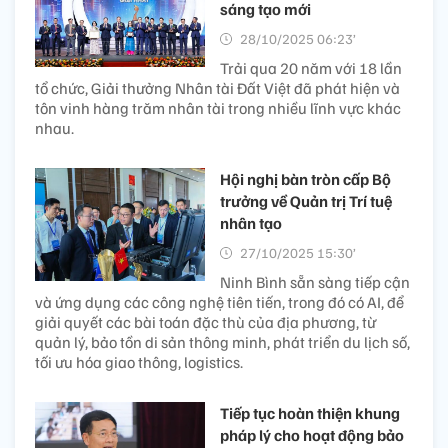
sáng tạo mới
28/10/2025 06:23’
Trải qua 20 năm với 18 lần
tổ chức, Giải thưởng Nhân tài Đất Việt đã phát hiện và
tôn vinh hàng trăm nhân tài trong nhiều lĩnh vực khác
nhau.
Hội nghị bàn tròn cấp Bộ
trưởng về Quản trị Trí tuệ
nhân tạo
27/10/2025 15:30’
Ninh Bình sẵn sàng tiếp cận
và ứng dụng các công nghệ tiên tiến, trong đó có AI, để
giải quyết các bài toán đặc thù của địa phương, từ
quản lý, bảo tồn di sản thông minh, phát triển du lịch số,
tối ưu hóa giao thông, logistics.
Tiếp tục hoàn thiện khung
pháp lý cho hoạt động bảo