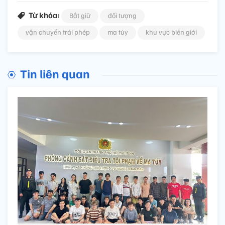
Từ khóa:
Bắt giữ
đối tượng
vận chuyển trái phép
ma túy
khu vực biên giới
Tin liên quan