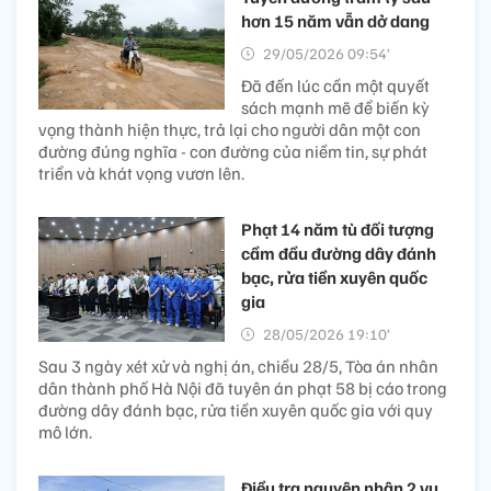
hơn 15 năm vẫn dở dang
29/05/2026 09:54’
Đã đến lúc cần một quyết
sách mạnh mẽ để biến kỳ
vọng thành hiện thực, trả lại cho người dân một con
đường đúng nghĩa - con đường của niềm tin, sự phát
triển và khát vọng vươn lên.
Phạt 14 năm tù đối tượng
cầm đầu đường dây đánh
bạc, rửa tiền xuyên quốc
gia
28/05/2026 19:10’
Sau 3 ngày xét xử và nghị án, chiều 28/5, Tòa án nhân
dân thành phố Hà Nội đã tuyên án phạt 58 bị cáo trong
đường dây đánh bạc, rửa tiền xuyên quốc gia với quy
mô lớn.
Điều tra nguyên nhân 2 vụ