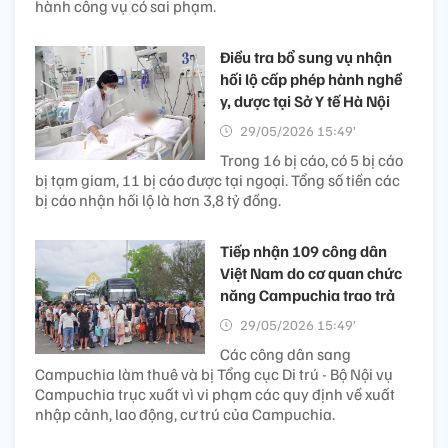
hành công vụ có sai phạm.
Điều tra bổ sung vụ nhận
hối lộ cấp phép hành nghề
y, dược tại Sở Y tế Hà Nội
29/05/2026 15:49’
Trong 16 bị cáo, có 5 bị cáo
bị tạm giam, 11 bị cáo được tại ngoại. Tổng số tiền các
bị cáo nhận hối lộ là hơn 3,8 tỷ đồng.
Tiếp nhận 109 công dân
Việt Nam do cơ quan chức
năng Campuchia trao trả
29/05/2026 15:49’
Các công dân sang
Campuchia làm thuê và bị Tổng cục Di trú - Bộ Nội vụ
Campuchia trục xuất vì vi phạm các quy định về xuất
nhập cảnh, lao động, cư trú của Campuchia.