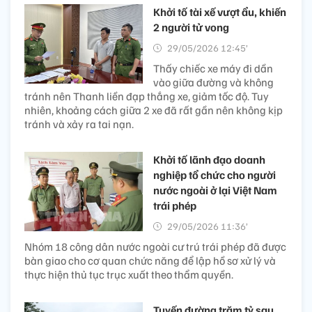
Khởi tố tài xế vượt ẩu, khiến
2 người tử vong
29/05/2026 12:45’
Thấy chiếc xe máy đi dần
vào giữa đường và không
tránh nên Thanh liền đạp thắng xe, giảm tốc độ. Tuy
nhiên, khoảng cách giữa 2 xe đã rất gần nên không kịp
tránh và xảy ra tai nạn.
Khởi tố lãnh đạo doanh
nghiệp tổ chức cho người
nước ngoài ở lại Việt Nam
trái phép
29/05/2026 11:36’
Nhóm 18 công dân nước ngoài cư trú trái phép đã được
bàn giao cho cơ quan chức năng để lập hồ sơ xử lý và
thực hiện thủ tục trục xuất theo thẩm quyền.
Tuyến đường trăm tỷ sau