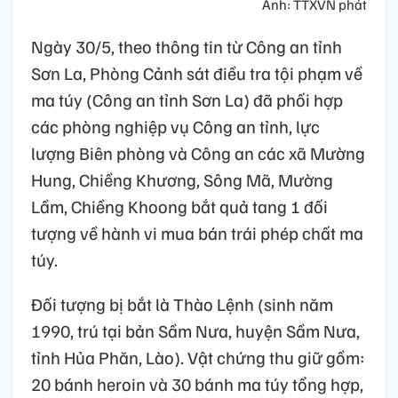
Ảnh: TTXVN phát
Ngày 30/5, theo thông tin từ Công an tỉnh
Sơn La, Phòng Cảnh sát điều tra tội phạm về
ma túy (Công an tỉnh Sơn La) đã phối hợp
các phòng nghiệp vụ Công an tỉnh, lực
lượng Biên phòng và Công an các xã Mường
Hung, Chiềng Khương, Sông Mã, Mường
Lầm, Chiềng Khoong bắt quả tang 1 đối
tượng về hành vi mua bán trái phép chất ma
túy.
Đối tượng bị bắt là Thào Lệnh (sinh năm
1990, trú tại bản Sầm Nưa, huyện Sầm Nưa,
tỉnh Hủa Phăn, Lào). Vật chứng thu giữ gồm:
20 bánh heroin và 30 bánh ma túy tổng hợp,