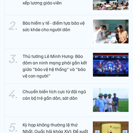
xếp lương giáo viên
Bảo hiểm y tế - điểm tựa bảo vệ
sức khỏe cho người dân
Thủ tướng Lê Minh Hưng: Bảo
đảm an ninh mạng phải gắn kết
giữa "bảo vệ hệ thống" và "bảo
vệ con người"
Chuyển biến tích cực từ đội ngũ
cán bộ trẻ gần dân, sát dân
Kỳ họp không thường lệ thứ
Nhất, Quốc hội khóa XVI: Đề xuất