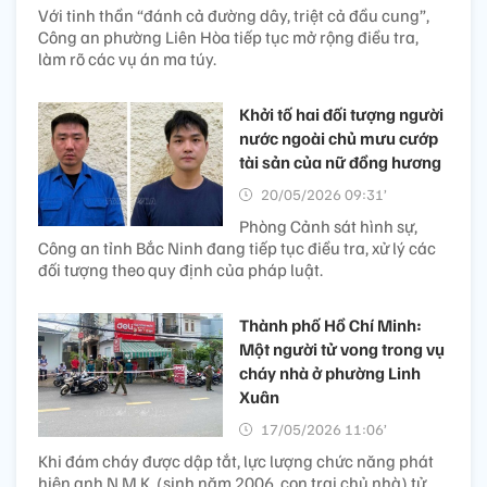
Với tinh thần “đánh cả đường dây, triệt cả đầu cung”,
Công an phường Liên Hòa tiếp tục mở rộng điều tra,
làm rõ các vụ án ma túy.
Khởi tố hai đối tượng người
nước ngoài chủ mưu cướp
tài sản của nữ đồng hương
20/05/2026 09:31’
Phòng Cảnh sát hình sự,
Công an tỉnh Bắc Ninh đang tiếp tục điều tra, xử lý các
đối tượng theo quy định của pháp luật.
Thành phố Hồ Chí Minh:
Một người tử vong trong vụ
cháy nhà ở phường Linh
Xuân
17/05/2026 11:06’
Khi đám cháy được dập tắt, lực lượng chức năng phát
hiện anh N.M.K. (sinh năm 2006, con trai chủ nhà) tử