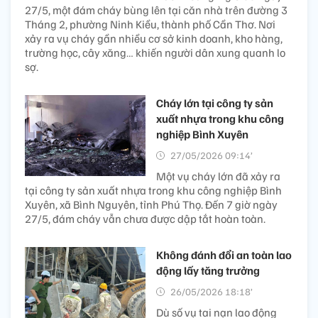
27/5, một đám cháy bùng lên tại căn nhà trên đường 3
Tháng 2, phường Ninh Kiều, thành phố Cần Thơ. Nơi
xảy ra vụ cháy gần nhiều cơ sở kinh doanh, kho hàng,
trường học, cây xăng… khiến người dân xung quanh lo
sợ.
Cháy lớn tại công ty sản
xuất nhựa trong khu công
nghiệp Bình Xuyên
27/05/2026 09:14’
Một vụ cháy lớn đã xảy ra
tại công ty sản xuất nhựa trong khu công nghiệp Bình
Xuyên, xã Bình Nguyên, tỉnh Phú Thọ. Đến 7 giờ ngày
27/5, đám cháy vẫn chưa được dập tắt hoàn toàn.
Không đánh đổi an toàn lao
động lấy tăng trưởng
26/05/2026 18:18’
Dù số vụ tai nạn lao động