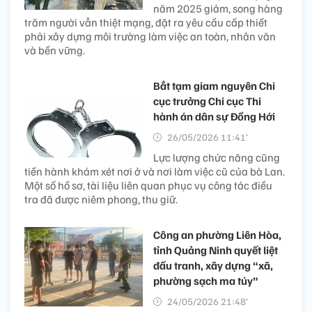
năm 2025 giảm, song hàng
trăm người vẫn thiệt mạng, đặt ra yêu cầu cấp thiết
phải xây dựng môi trường làm việc an toàn, nhân văn
và bền vững.
Bắt tạm giam nguyên Chi
cục trưởng Chi cục Thi
hành án dân sự Đồng Hới
26/05/2026 11:41’
Lực lượng chức năng cũng
tiến hành khám xét nơi ở và nơi làm việc cũ của bà Lan.
Một số hồ sơ, tài liệu liên quan phục vụ công tác điều
tra đã được niêm phong, thu giữ.
Công an phường Liên Hòa,
tỉnh Quảng Ninh quyết liệt
đấu tranh, xây dựng “xã,
phường sạch ma túy”
24/05/2026 21:48’