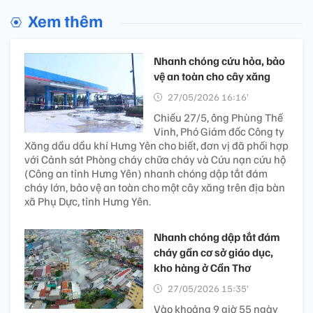
Xem thêm
Nhanh chóng cứu hỏa, bảo
vệ an toàn cho cây xăng
27/05/2026 16:16’
Chiều 27/5, ông Phùng Thế
Vinh, Phó Giám đốc Công ty
Xăng dầu dầu khí Hưng Yên cho biết, đơn vị đã phối hợp
với Cảnh sát Phòng cháy chữa cháy và Cứu nạn cứu hộ
(Công an tỉnh Hưng Yên) nhanh chóng dập tắt đám
cháy lớn, bảo vệ an toàn cho một cây xăng trên địa bàn
xã Phụ Dực, tỉnh Hưng Yên.
Nhanh chóng dập tắt đám
cháy gần cơ sở giáo dục,
kho hàng ở Cần Thơ
27/05/2026 15:35’
Vào khoảng 9 giờ 55 ngày