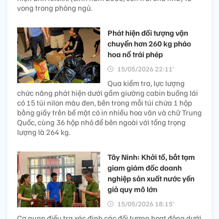
vong trong phòng ngủ.
Phát hiện đối tượng vận
chuyển hơn 260 kg pháo
hoa nổ trái phép
15/05/2026 22:11’
Qua kiểm tra, lực lượng
chức năng phát hiện dưới gầm giường cabin buồng lái
có 15 túi nilon màu đen, bên trong mỗi túi chứa 1 hộp
bằng giấy trên bề mặt có in nhiều hoa văn và chữ Trung
Quốc, cùng 36 hộp nhỏ để bên ngoài với tổng trọng
lượng là 264 kg.
Tây Ninh: Khởi tố, bắt tạm
giam giám đốc doanh
nghiệp sản xuất nước yến
giả quy mô lớn
15/05/2026 18:15’
Cơ quan điều tra xác định các đối tượng hoạt động dưới