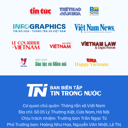
Cơ quan chủ quản: Thông tấn xã Việt Nam
Địa chỉ: Số 05 Lý Thường Kiệt, Cửa Nam, Hà Nội
Chịu trách nhiệm: Trưởng ban Trần Ngọc Tú
Phó Trưởng ban: Hoàng Như Hoa, Nguyễn Văn Nhật, Lê Thị