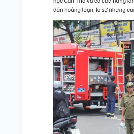
học Cần Thơ và cả cửa hàng ki
dân hoảng loạn, lo sợ nhưng cũn