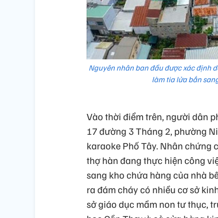
Nguyên nhân ban đầu được xác định do 
làm tia lửa bắn san
Vào thời điểm trên, người dân p
17 đường 3 Tháng 2, phường Nin
karaoke Phố Tây. Nhân chứng có
thợ hàn đang thực hiện công việ
sang kho chứa hàng của nhà bê
ra đám cháy có nhiều cơ sở kin
sở giáo dục mầm non tư thục, tr