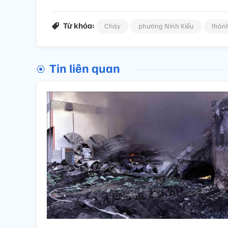
Từ khóa:
Cháy
phường Ninh Kiều
thàn
Tin liên quan