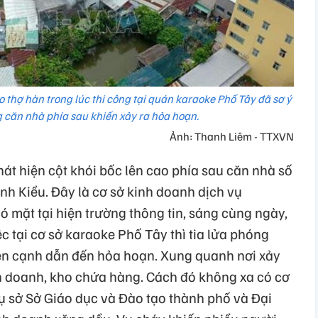
thợ hàn trong lúc thi công tại quán karaoke Phố Tây đã sơ ý
g căn nhà phía sau khiến xảy ra hỏa hoạn.
Ảnh: Thanh Liêm - TTXVN
hát hiện cột khói bốc lên cao phía sau căn nhà số
h Kiều. Đây là cơ sở kinh doanh dịch vụ
 mặt tại hiện trường thông tin, sáng cùng ngày,
c tại cơ sở karaoke Phố Tây thì tia lửa phóng
n cạnh dẫn đến hỏa hoạn. Xung quanh nơi xảy
h doanh, kho chứa hàng. Cách đó không xa có cơ
ụ sở Sở Giáo dục và Đào tạo thành phố và Đại