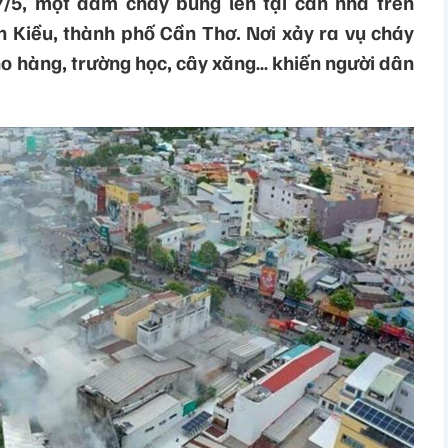
/5, một đám cháy bùng lên tại căn nhà trên
 Kiều, thành phố Cần Thơ. Nơi xảy ra vụ cháy
ho hàng, trường học, cây xăng… khiến người dân