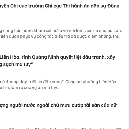
yên Chi cục trưởng Chi cục Thi hành án dân sự Đồng
 cũng tiến hành khám xét nơi ở và nơi làm việc cũ của bà Lan.
ệu liên quan phục vụ công tác điều tra đã được niêm phong, thu
iên Hòa, tỉnh Quảng Ninh quyết liệt đấu tranh, xây
g sạch ma túy”
 cả đường dây, triệt cả đầu cung”, Công an phường Liên Hòa
u tra, làm rõ các vụ án ma túy.
tượng người nước ngoài chủ mưu cướp tài sản của nữ