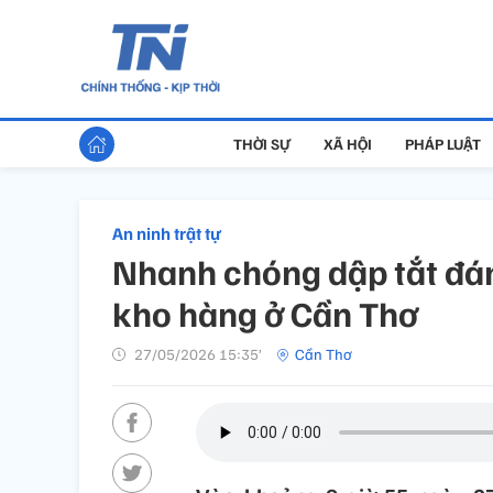
THỜI SỰ
XÃ HỘI
PHÁP LUẬT
An ninh trật tự
Nhanh chóng dập tắt đám
kho hàng ở Cần Thơ
27/05/2026 15:35’
Cần Thơ