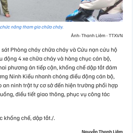
 chức năng tham gia chữa cháy.
Ảnh: Thanh Liêm - TTXVN
 sát Phòng cháy chữa cháy và Cứu nạn cứu hộ
u động 4 xe chữa cháy và hàng chục cán bộ,
 khai phương án tiếp cận, khống chế dập tắt đám
ờng Ninh Kiều nhanh chóng điều động cán bộ,
 an ninh trật tự cơ sở đến hiện trường phối hợp
ồng, điều tiết giao thông, phục vụ công tác
 khống chế, dập tắt./.
Nguyễn Thanh Liêm