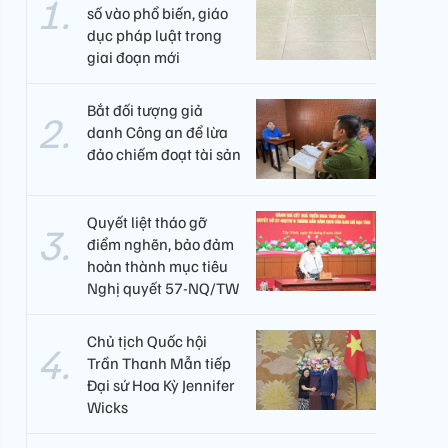
số vào phổ biến, giáo
dục pháp luật trong
giai đoạn mới
Bắt đối tượng giả
danh Công an để lừa
đảo chiếm đoạt tài sản
Quyết liệt tháo gỡ
điểm nghẽn, bảo đảm
hoàn thành mục tiêu
Nghị quyết 57-NQ/TW
Chủ tịch Quốc hội
Trần Thanh Mẫn tiếp
Đại sứ Hoa Kỳ Jennifer
Wicks