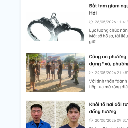
Bắt tạm giam ngu
Hới
26/05/2026 11:41’
Lực lượng chức năng
Một số hồ sơ, tài li
giữ.
Công an phường L
dựng “xã, phườn
24/05/2026 21:48’
Với tinh thần “đánh
tiếp tục mở rộng điề
Khởi tố hai đối 
đồng hương
20/05/2026 09:31’