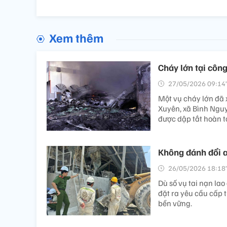
Xem thêm
Cháy lớn tại côn
27/05/2026 09:14’
Một vụ cháy lớn đã 
Xuyên, xã Bình Nguy
được dập tắt hoàn t
Không đánh đổi a
26/05/2026 18:18’
Dù số vụ tai nạn la
đặt ra yêu cầu cấp 
bền vững.