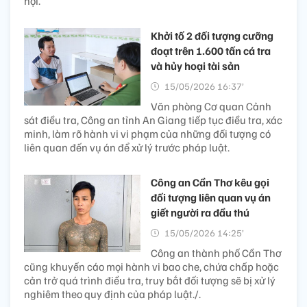
hội.
Khởi tố 2 đối tượng cưỡng
đoạt trên 1.600 tấn cá tra
và hủy hoại tài sản
15/05/2026 16:37’
Văn phòng Cơ quan Cảnh
sát điều tra, Công an tỉnh An Giang tiếp tục điều tra, xác
minh, làm rõ hành vi vi phạm của những đối tượng có
liên quan đến vụ án để xử lý trước pháp luật.
Công an Cần Thơ kêu gọi
đối tượng liên quan vụ án
giết người ra đầu thú
15/05/2026 14:25’
Công an thành phố Cần Thơ
cũng khuyến cáo mọi hành vi bao che, chứa chấp hoặc
cản trở quá trình điều tra, truy bắt đối tượng sẽ bị xử lý
nghiêm theo quy định của pháp luật./.