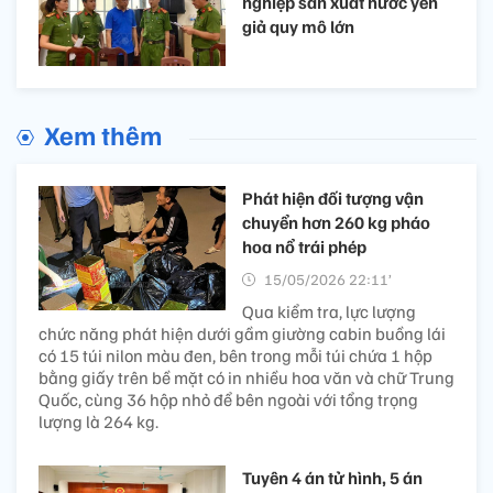
nghiệp sản xuất nước yến
giả quy mô lớn
Xem thêm
Phát hiện đối tượng vận
chuyển hơn 260 kg pháo
hoa nổ trái phép
15/05/2026 22:11’
Qua kiểm tra, lực lượng
chức năng phát hiện dưới gầm giường cabin buồng lái
có 15 túi nilon màu đen, bên trong mỗi túi chứa 1 hộp
bằng giấy trên bề mặt có in nhiều hoa văn và chữ Trung
Quốc, cùng 36 hộp nhỏ để bên ngoài với tổng trọng
lượng là 264 kg.
Tuyên 4 án tử hình, 5 án