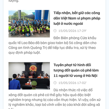
lượng.
Tiếp nhận, bắt giữ các công
dân Việt Nam vi phạm pháp
luật ở nước ngoài
15/05/2026 17:29’
Đồn Biên phòng Cửa khẩu
quốc tế Lao Bảo đã bàn giao toàn bộ 56 công dân cho
Công an tỉnh Quảng Trị để tiếp tục điều tra, xử lý theo
quy định pháp luật.
Tuyên phạt tử hình đối
tượng đốt quán cà phê làm
11 người tử vong ở Hà Nội
15/05/2026 17:02’
Dù nhận thức rõ việc đổ
xăng đốt quán cà phê có thể gây hậu quả đặc biệt
nghiêm trọng nhưng bị cáo vẫn thực hiện. Vì vậy, cần xử
lý nghiêm khắc, loại bỏ vĩnh viễn bị cáo khỏi đời sống xã