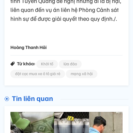
tỉnh Tuyên Quang đề nghị những ai là bị hại,
liên quan đến vụ án liên hệ Phòng Cảnh sát
hình sự để được giải quyết theo quy định./.
Hoàng Thanh Hải
Từ khóa:
Khởi tố
lừa đảo
đặt cọc mua xe ô tô giá rẻ
mạng xã hội
Tin liên quan