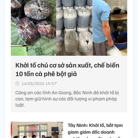
Khởi tố chủ cơ sở sản xuất, chế biến
10 tấn cà phê bột giả
14/05/2026 19:57’
Công an các tỉnh An Giang, Bắc Ninh đã khởi tố bị
can, tạm giữ hình sự các đối tượng vi phạm pháp
luật.
Tây Ninh: Khởi tố, bắt tạm
giam giám đốc doanh