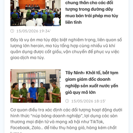
chung thân cho các đối
tượng trong đường dây
mua bán trái phép ma túy
liên tỉnh
15/05/2026 19:34’
Đây là vụ án ma túy đặc biệt nghiêm trọng, liên quan số
lượng lớn heroin, ma túy tổng hợp cùng nhiều vũ khí
quân dụng được cất giấu, vận chuyển để phục vụ việc
giao dịch ma túy.
Tây Ninh: Khởi tố, bắt tạm
giam giám đốc doanh
nghiệp sản xuất nước yến
giả quy mô lớn
15/05/2026 18:15’
Cơ quan điều tra xác định các đối tượng hoạt động dưới
hình thức “núp bóng doanh nghiệp”, lợi dụng các sàn
thương mại điện tử và mạng xã hội như TikTok,
Facebook, Zalo… để tiêu thụ hàng giả, hàng kém chất