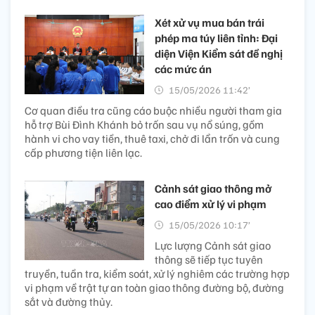
Xét xử vụ mua bán trái
phép ma túy liên tỉnh: Đại
diện Viện Kiểm sát đề nghị
các mức án
15/05/2026 11:42’
Cơ quan điều tra cũng cáo buộc nhiều người tham gia
hỗ trợ Bùi Đình Khánh bỏ trốn sau vụ nổ súng, gồm
hành vi cho vay tiền, thuê taxi, chở đi lẩn trốn và cung
cấp phương tiện liên lạc.
Cảnh sát giao thông mở
cao điểm xử lý vi phạm
15/05/2026 10:17’
Lực lượng Cảnh sát giao
thông sẽ tiếp tục tuyên
truyền, tuần tra, kiểm soát, xử lý nghiêm các trường hợp
vi phạm về trật tự an toàn giao thông đường bộ, đường
sắt và đường thủy.