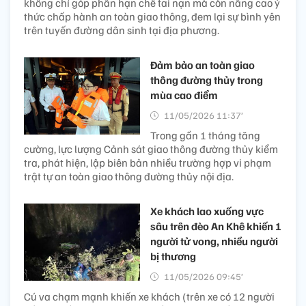
không chỉ góp phần hạn chế tai nạn mà còn nâng cao ý
thức chấp hành an toàn giao thông, đem lại sự bình yên
trên tuyến đường dân sinh tại địa phương.
Đảm bảo an toàn giao
thông đường thủy trong
mùa cao điểm
11/05/2026 11:37’
Trong gần 1 tháng tăng
cường, lực lượng Cảnh sát giao thông đường thủy kiểm
tra, phát hiện, lập biên bản nhiều trường hợp vi phạm
trật tự an toàn giao thông đường thủy nội địa.
Xe khách lao xuống vực
sâu trên đèo An Khê khiến 1
người tử vong, nhiều người
bị thương
11/05/2026 09:45’
Cú va chạm mạnh khiến xe khách (trên xe có 12 người