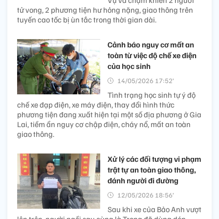
tử vong, 2 phương tiện hư hỏng nặng, giao thông trên
tuyến cao tốc bị ùn tắc trong thời gian dài.
Cảnh báo nguy cơ mất an
toàn từ việc độ chế xe điện
của học sinh
14/05/2026 17:52’
Tình trạng học sinh tự ý độ
chế xe đạp điện, xe máy điện, thay đổi hình thức
phương tiện đang xuất hiện tại một số địa phương ở Gia
Lai, tiềm ẩn nguy cơ chập điện, cháy nổ, mất an toàn
giao thông.
Xử lý các đối tượng vi phạm
trật tự an toàn giao thông,
đánh người đi đường
12/05/2026 18:56’
Sau khi xe của Bảo Anh vượt
lên trên, người ngồi sau cùng là Trọng đã dùng dép