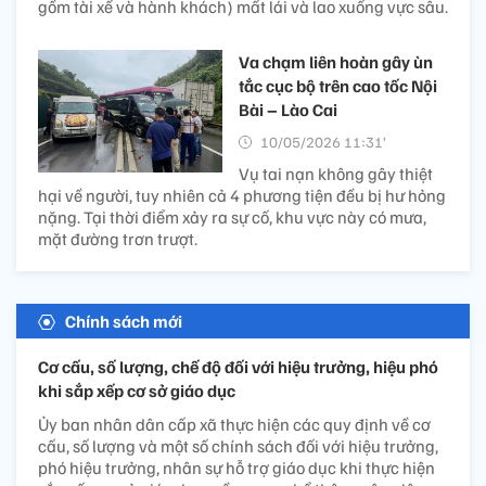
gồm tài xế và hành khách) mất lái và lao xuống vực sâu.
Va chạm liên hoàn gây ùn
tắc cục bộ trên cao tốc Nội
Bài – Lào Cai
10/05/2026 11:31’
Vụ tai nạn không gây thiệt
hại về người, tuy nhiên cả 4 phương tiện đều bị hư hỏng
nặng. Tại thời điểm xảy ra sự cố, khu vực này có mưa,
mặt đường trơn trượt.
Chính sách mới
Cơ cấu, số lượng, chế độ đối với hiệu trưởng, hiệu phó
khi sắp xếp cơ sở giáo dục
Ủy ban nhân dân cấp xã thực hiện các quy định về cơ
cấu, số lượng và một số chính sách đối với hiệu trưởng,
phó hiệu trưởng, nhân sự hỗ trợ giáo dục khi thực hiện