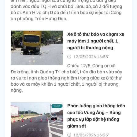
đánh vào đầu T.Q.H và chửi bới. Sau đó, cả 3 đối tượng
bỏ đi. Anh H và chị D đã đến trình báo sự việc tại Công
an phường Trần Hưng Đạo.
Xe ô tô thư báo va chạm xe
máy làm 1 người chết, 1
người bị thương nặng
12/05/2026 16:58’
Chiều 12/5, Công an xã
Đakrông, tỉnh Quảng Trị cho biết, trên địa bàn vừa xảy
ra vụ tai nạn giao thông nghiêm trọng giữa xe ô tô thư
báo và xe máy khiến 1 người chết, 1 người bị thương
nặng.
Phân luồng giao thông trên
cao tốc Vũng Áng – Bùng
phục vụ lắp đặt hệ thống
giám sát​
12/05/2026 16:23’