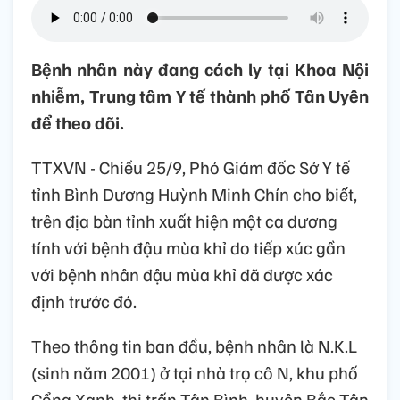
Bệnh nhân này đang cách ly tại Khoa Nội
nhiễm, Trung tâm Y tế thành phố Tân Uyên
để theo dõi.
TTXVN - Chiều 25/9, Phó Giám đốc Sở Y tế
tỉnh Bình Dương Huỳnh Minh Chín cho biết,
trên địa bàn tỉnh xuất hiện một ca dương
tính với bệnh đậu mùa khỉ do tiếp xúc gần
với bệnh nhân đậu mùa khỉ đã được xác
định trước đó.
Theo thông tin ban đầu, bệnh nhân là N.K.L
(sinh năm 2001) ở tại nhà trọ cô N, khu phố
Cổng Xanh, thị trấn Tân Bình, huyện Bắc Tân