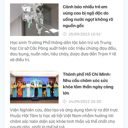
Cảnh báo nhiều trẻ em
vùng cao bị ngộ độc do
uống nước ngọt không rõ
nguồn gốc
25/09/2023 10:51’
Học sinh Trường Phổ thông dân tộc bán trú và Trung
học Cơ sở Cốc Pàng xuất hiện các triệu chứng đau đầu,
đau bụng, nuồn nôn, tiêu chảy, được đưa đến Trạm Y tế
xã điều trị.
Thành phố Hồ Chí Minh:
Nhu cầu chăm sóc sức
khỏe tâm thần ngày càng
lớn
24/09/2023 20:30’
Viện Nghiên cứu, đào tạo và ứng dụng tâm lý ra đời trực
thuộc Hội Tâm lý học xã hội Việt Nam nhằm hướng tới
chăm sóc toàn diện sức khỏe tinh thần và thể chất cho
người dân, nhất là thế hệ trẻ.