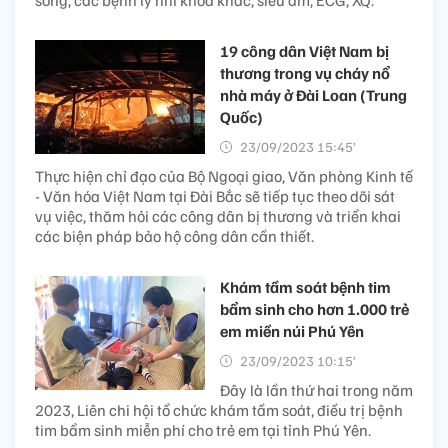
sống, các bệnh lý nhi khoa khác, siêu âm, ECG, XQ.
19 công dân Việt Nam bị
thương trong vụ cháy nổ
nhà máy ở Đài Loan (Trung
Quốc)
23/09/2023 15:45’
Thực hiện chỉ đạo của Bộ Ngoại giao, Văn phòng Kinh tế
- Văn hóa Việt Nam tại Đài Bắc sẽ tiếp tục theo dõi sát
vụ việc, thăm hỏi các công dân bị thương và triển khai
các biện pháp bảo hộ công dân cần thiết.
Khám tầm soát bệnh tim
bẩm sinh cho hơn 1.000 trẻ
em miền núi Phú Yên
23/09/2023 10:15’
Đây là lần thứ hai trong năm
2023, Liên chi hội tổ chức khám tầm soát, điều trị bệnh
tim bẩm sinh miễn phí cho trẻ em tại tỉnh Phú Yên.