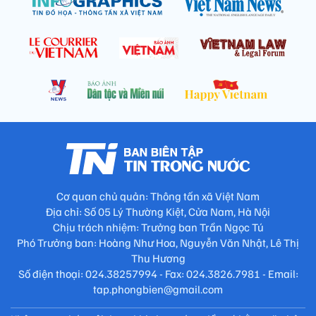
Cơ quan chủ quản: Thông tấn xã Việt Nam
Địa chỉ: Số 05 Lý Thường Kiệt, Cửa Nam, Hà Nội
Chịu trách nhiệm: Trưởng ban Trần Ngọc Tú
Phó Trưởng ban: Hoàng Như Hoa, Nguyễn Văn Nhật, Lê Thị
Thu Hương
Số điện thoại: 024.38257994 - Fax: 024.3826.7981 - Email:
tap.phongbien@gmail.com