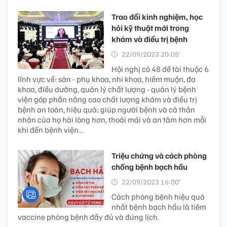
Trao đổi kinh nghiệm, học
hỏi kỹ thuật mới trong
khám và điều trị bệnh
22/09/2023 20:05’
Hội nghị có 48 đề tài thuộc 6
lĩnh vực về: sản - phụ khoa, nhi khoa, hiếm muộn, đa
khoa, điều dưỡng, quản lý chất lượng - quản lý bệnh
viện góp phần nâng cao chất lượng khám và điều trị
bệnh an toàn, hiệu quả; giúp người bệnh và cả thân
nhân của họ hài lòng hơn, thoải mái và an tâm hơn mỗi
khi đến bệnh viện…
Triệu chứng và cách phòng
chống bệnh bạch hầu
22/09/2023 16:00’
Cách phòng bệnh hiệu quả
nhất bệnh bạch hầu là tiêm
vaccine phòng bệnh đầy đủ và đúng lịch.