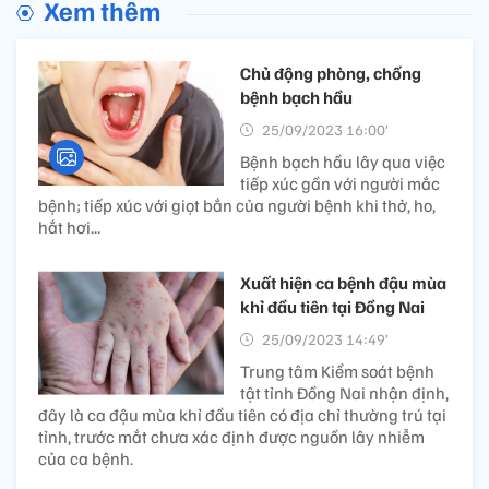
Xem thêm
Chủ động phòng, chống
bệnh bạch hầu
25/09/2023 16:00’
Bệnh bạch hầu lây qua việc
tiếp xúc gần với người mắc
bệnh; tiếp xúc với giọt bắn của người bệnh khi thở, ho,
hắt hơi...
Xuất hiện ca bệnh đậu mùa
khỉ đầu tiên tại Đồng Nai
25/09/2023 14:49’
Trung tâm Kiểm soát bệnh
tật tỉnh Đồng Nai nhận định,
đây là ca đậu mùa khỉ đầu tiên có địa chỉ thường trú tại
tỉnh, trước mắt chưa xác định được nguồn lây nhiễm
của ca bệnh.