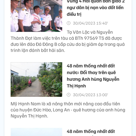
Vùng 4 Hải quân bàn giao 2
ngư dân bị nạn vào đất liền
điều trị
30/04/2023 15:40’
Tạ Văn Lộc và Nguyễn
Thành Đạt làm việc trên tàu cá BTh 97569 TS đã được
đưa lên đảo Đá Đông B cấp cứu do bị giảm áp trong quá
trình lặn đánh bắt hải sản.
48 năm thống nhất đất
nước: Đổi thay trên quê
hương Anh hùng Nguyễn
Thị Hạnh
30/04/2023 13:00’
Mỹ Hạnh Nam là xã nông thôn mới nâng cao đầu tiên
của huyện Đức Hòa, Long An - quê hương của anh hùng
Nguyễn Thị Hạnh.
48 năm thống nhất đất