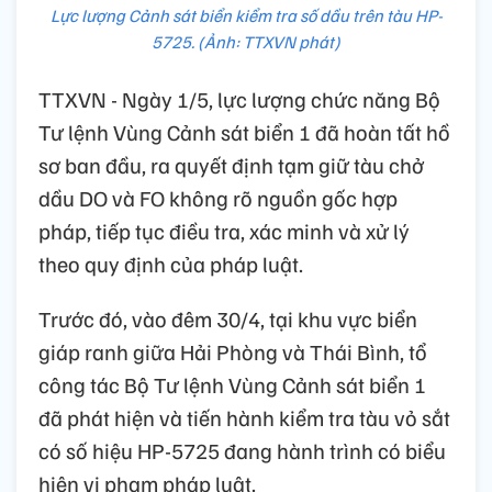
Lực lượng Cảnh sát biển kiểm tra số dầu trên tàu HP-
5725. (Ảnh: TTXVN phát)
TTXVN - Ngày 1/5, lực lượng chức năng Bộ
Tư lệnh Vùng Cảnh sát biển 1 đã hoàn tất hồ
sơ ban đầu, ra quyết định tạm giữ tàu chở
dầu DO và FO không rõ nguồn gốc hợp
pháp, tiếp tục điều tra, xác minh và xử lý
theo quy định của pháp luật.
Trước đó, vào đêm 30/4, tại khu vực biển
giáp ranh giữa Hải Phòng và Thái Bình, tổ
công tác Bộ Tư lệnh Vùng Cảnh sát biển 1
đã phát hiện và tiến hành kiểm tra tàu vỏ sắt
có số hiệu HP-5725 đang hành trình có biểu
hiện vi phạm pháp luật.