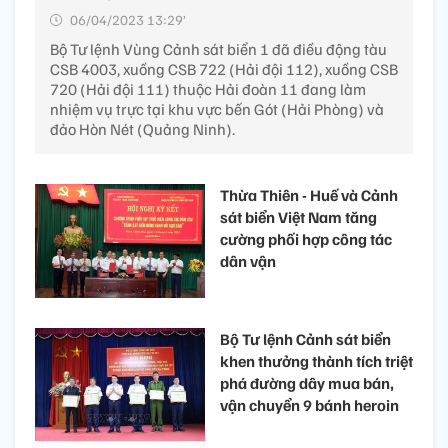
06/04/2023 13:29’
Bộ Tư lệnh Vùng Cảnh sát biển 1 đã điều động tàu
CSB 4003, xuồng CSB 722 (Hải đội 112), xuồng CSB
720 (Hải đội 111) thuộc Hải đoàn 11 đang làm
nhiệm vụ trực tại khu vực bến Gót (Hải Phòng) và
đảo Hòn Nét (Quảng Ninh).
Thừa Thiên - Huế và Cảnh
sát biển Việt Nam tăng
cường phối hợp công tác
dân vận
Bộ Tư lệnh Cảnh sát biển
khen thưởng thành tích triệt
phá đường dây mua bán,
vận chuyển 9 bánh heroin