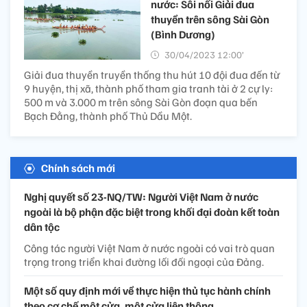
nước: Sôi nổi Giải đua
thuyền trên sông Sài Gòn
(Bình Dương)
30/04/2023 12:00’
Giải đua thuyền truyền thống thu hút 10 đội đua đến từ
9 huyện, thị xã, thành phố tham gia tranh tài ở 2 cự ly:
500 m và 3.000 m trên sông Sài Gòn đoạn qua bến
Bạch Đằng, thành phố Thủ Dầu Một.
Chính sách mới
Nghị quyết số 23-NQ/TW: Người Việt Nam ở nước
ngoài là bộ phận đặc biệt trong khối đại đoàn kết toàn
dân tộc
Công tác người Việt Nam ở nước ngoài có vai trò quan
trọng trong triển khai đường lối đối ngoại của Đảng.
Một số quy định mới về thực hiện thủ tục hành chính
theo cơ chế một cửa, một cửa liên thông