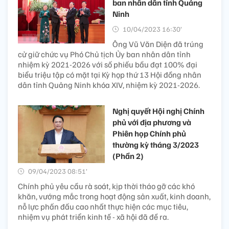
ban nhân dân tỉnh Quảng
Ninh
10/04/2023 16:30’
Ông Vũ Văn Diện đã trúng
cử giữ chức vụ Phó Chủ tịch Ủy ban nhân dân tỉnh
nhiệm kỳ 2021-2026 với số phiếu bầu đạt 100% đại
biểu triệu tập có mặt tại Kỳ họp thứ 13 Hội đồng nhân
dân tỉnh Quảng Ninh khóa XIV, nhiệm kỳ 2021-2026.
Nghị quyết Hội nghị Chính
phủ với địa phương và
Phiên họp Chính phủ
thường kỳ tháng 3/2023
(Phần 2)
09/04/2023 08:51’
Chính phủ yêu cầu rà soát, kịp thời tháo gỡ các khó
khăn, vướng mắc trong hoạt động sản xuất, kinh doanh,
nỗ lực phấn đấu cao nhất thực hiện các mục tiêu,
nhiệm vụ phát triển kinh tế - xã hội đã đề ra.