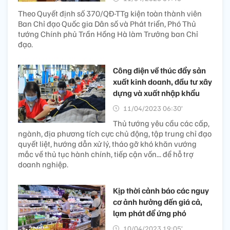
Theo Quyết định số 370/QĐ-TTg kiện toàn thành viên
Ban Chỉ đạo Quốc gia Dân số và Phát triển, Phó Thủ
tướng Chính phủ Trần Hồng Hà làm Trưởng ban Chỉ
đạo.
Công điện về thúc đẩy sản
xuất kinh doanh, đầu tư xây
dựng và xuất nhập khẩu
11/04/2023 06:30’
Thủ tướng yêu cầu các cấp,
ngành, địa phương tích cực chủ động, tập trung chỉ đạo
quyết liệt, hướng dẫn xử lý, tháo gỡ khó khăn vướng
mắc về thủ tục hành chính, tiếp cận vốn... để hỗ trợ
doanh nghiệp.
Kịp thời cảnh báo các nguy
cơ ảnh hưởng đến giá cả,
lạm phát để ứng phó
10/04/2023 19:05’