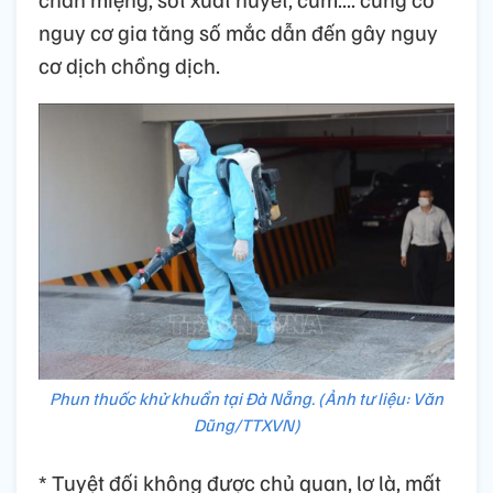
nguy cơ gia tăng số mắc dẫn đến gây nguy
cơ dịch chồng dịch.
Phun thuốc khử khuẩn tại Đà Nẵng. (Ảnh tư liệu: Văn
Dũng/TTXVN)
* Tuyệt đối không được chủ quan, lơ là, mất