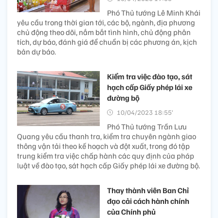
Phó Thủ tướng Lê Minh Khái
yêu cầu trong thời gian tới, các bộ, ngành, địa phương
chủ động theo dõi, nắm bắt tình hình, chủ động phân
tích, dự báo, đánh giá để chuẩn bị các phương án, kịch
bản dự báo.
Kiểm tra việc đào tạo, sát
hạch cấp Giấy phép lái xe
đường bộ
10/04/2023 18:55’
Phó Thủ tướng Trần Lưu
Quang yêu cầu thanh tra, kiểm tra chuyên ngành giao
thông vận tải theo kế hoạch và đột xuất, trong đó tập
trung kiểm tra việc chấp hành các quy định của pháp
luật về đào tạo, sát hạch cấp Giấy phép lái xe đường bộ.
Thay thành viên Ban Chỉ
đạo cải cách hành chính
của Chính phủ