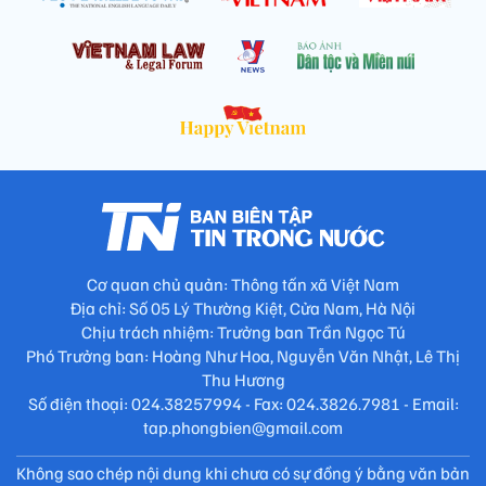
Cơ quan chủ quản: Thông tấn xã Việt Nam
Địa chỉ: Số 05 Lý Thường Kiệt, Cửa Nam, Hà Nội
Chịu trách nhiệm: Trưởng ban Trần Ngọc Tú
Phó Trưởng ban: Hoàng Như Hoa, Nguyễn Văn Nhật, Lê Thị
Thu Hương
Số điện thoại: 024.38257994 - Fax: 024.3826.7981 - Email:
tap.phongbien@gmail.com
Không sao chép nội dung khi chưa có sự đồng ý bằng văn bản