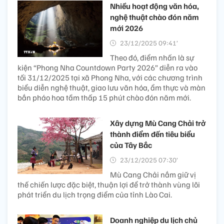
Nhiều hoạt động văn hóa,
nghệ thuật chào đón năm
mới 2026
23/12/2025 09:41’
Theo đó, điểm nhấn là sự
kiện “Phong Nha Countdown Party 2026” diễn ra vào
tối 31/12/2025 tại xã Phong Nha, với các chương trình
biểu diễn nghệ thuật, giao lưu văn hóa, ẩm thực và màn
bắn pháo hoa tầm thấp 15 phút chào đón năm mới.
Xây dựng Mù Cang Chải trở
thành điểm đến tiêu biểu
của Tây Bắc
23/12/2025 07:30’
Mù Cang Chải nắm giữ vị
thế chiến lược đặc biệt, thuận lợi để trở thành vùng lõi
phát triển du lịch trọng điểm của tỉnh Lào Cai.
Doanh nghiệp du lịch chủ