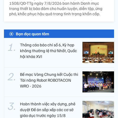
1508/QĐ-TTg ngày 7/8/2026 ban hành Danh mục
trang thiết bị bảo đảm cho huấn luyện, diễn tập, ứng
phó, khắc phục hậu quả trong tình trạng khẩn cấp.
Bạn đọc quan tâm
Thông cáo báo chí số 6, Kỳ họp
không thường lệ thứ Nhất, Quốc
hội khóa XVI
Bế mạc Vòng Chung kết Cuộc thi
Tài năng Robot ROBOTACON
WRO - 2026
Hoàn thành việc xây dựng, phê
duyệt Đề án sắp xếp các cơ sở
giáo dục trước ngày 15/8