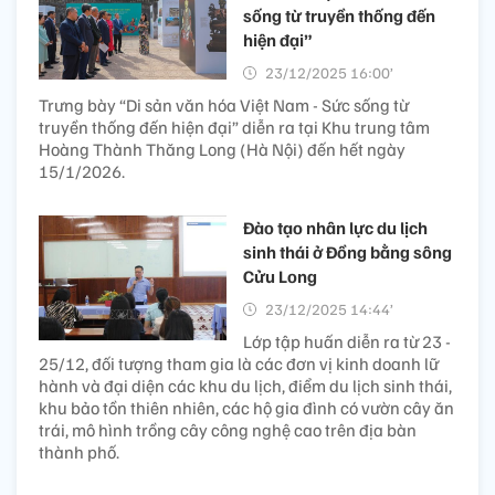
sống từ truyền thống đến
hiện đại”
23/12/2025 16:00’
Trưng bày “Di sản văn hóa Việt Nam - Sức sống từ
truyền thống đến hiện đại” diễn ra tại Khu trung tâm
Hoàng Thành Thăng Long (Hà Nội) đến hết ngày
15/1/2026.
Đào tạo nhân lực du lịch
sinh thái ở Đồng bằng sông
Cửu Long
23/12/2025 14:44’
Lớp tập huấn diễn ra từ 23 -
25/12, đối tượng tham gia là các đơn vị kinh doanh lữ
hành và đại diện các khu du lịch, điểm du lịch sinh thái,
khu bảo tồn thiên nhiên, các hộ gia đình có vườn cây ăn
trái, mô hình trồng cây công nghệ cao trên địa bàn
thành phố.