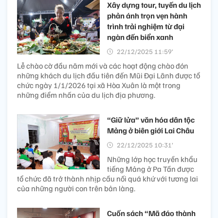
Xây dựng tour, tuyến du lịch
phản ánh trọn vẹn hành
trình trải nghiệm từ đại
ngàn đến biển xanh
22/12/2025 11:59’
Lễ chào cờ đầu năm mới và các hoạt động chào đón
những khách du lịch đầu tiên đến Mũi Đại Lãnh được tổ
chức ngày 1/1/2026 tại xã Hòa Xuân là một trong
những điểm nhấn của du lịch địa phương.
“Giữ lửa” văn hóa dân tộc
Mảng ở biên giới Lai Châu
22/12/2025 10:31’
Những lớp học truyền khẩu
tiếng Mảng ở Pa Tần được
tổ chức đã trở thành nhịp cầu nối quá khứ với tương lai
của những người con trên bản làng.
Cuốn sách “Mã đáo thành