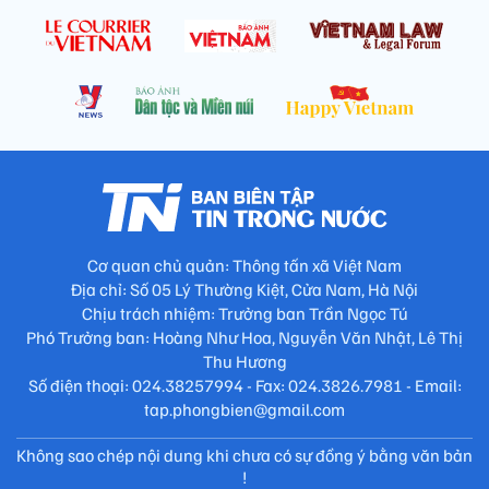
Cơ quan chủ quản: Thông tấn xã Việt Nam
Địa chỉ: Số 05 Lý Thường Kiệt, Cửa Nam, Hà Nội
Chịu trách nhiệm: Trưởng ban Trần Ngọc Tú
Phó Trưởng ban: Hoàng Như Hoa, Nguyễn Văn Nhật, Lê Thị
Thu Hương
Số điện thoại: 024.38257994 - Fax: 024.3826.7981 - Email:
tap.phongbien@gmail.com
Không sao chép nội dung khi chưa có sự đồng ý bằng văn bản
!