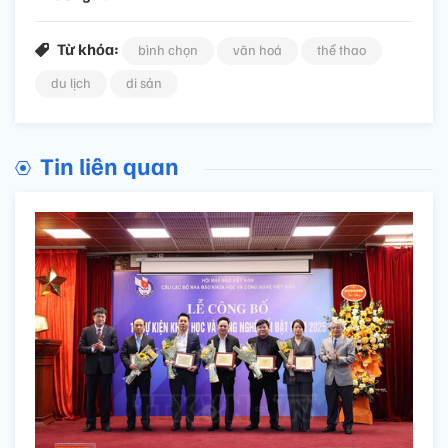
Từ khóa:
bình chọn
văn hoá
thể thao
du lịch
di sản
Tin liên quan