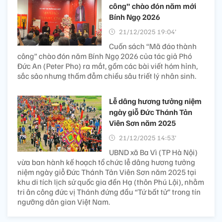
công” chào đón năm mới
Bính Ngọ 2026
21/12/2025 19:04’
Cuốn sách “Mã đáo thành
công” chào đón năm Bính Ngọ 2026 của tác giả Phó
Đức An (Peter Pho) ra mắt, gồm các bài viết hóm hỉnh,
sắc sảo nhưng thấm đẫm chiều sâu triết lý nhân sinh.
Lễ dâng hương tưởng niệm
ngày giỗ Đức Thánh Tản
Viên Sơn năm 2025
21/12/2025 14:53’
UBND xã Ba Vì (TP Hà Nội)
vừa ban hành kế hoạch tổ chức lễ dâng hương tưởng
niệm ngày giỗ Đức Thánh Tản Viên Sơn năm 2025 tại
khu di tích lịch sử quốc gia đền Hạ (thôn Phú Lội), nhằm
tri ân công đức vị Thánh đứng đầu “Tứ bất tử” trong tín
ngưỡng dân gian Việt Nam.