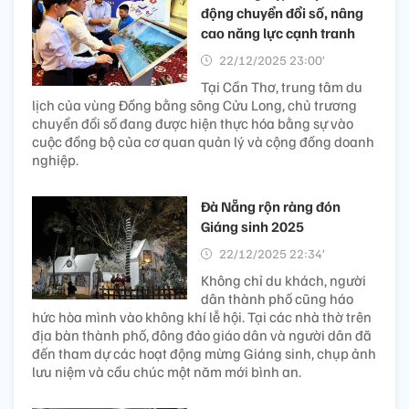
động chuyển đổi số, nâng
cao năng lực cạnh tranh
22/12/2025 23:00’
Tại Cần Thơ, trung tâm du
lịch của vùng Đồng bằng sông Cửu Long, chủ trương
chuyển đổi số đang được hiện thực hóa bằng sự vào
cuộc đồng bộ của cơ quan quản lý và cộng đồng doanh
nghiệp.
Đà Nẵng rộn ràng đón
Giáng sinh 2025
22/12/2025 22:34’
Không chỉ du khách, người
dân thành phố cũng háo
hức hòa mình vào không khí lễ hội. Tại các nhà thờ trên
địa bàn thành phố, đông đảo giáo dân và người dân đã
đến tham dự các hoạt động mừng Giáng sinh, chụp ảnh
lưu niệm và cầu chúc một năm mới bình an.