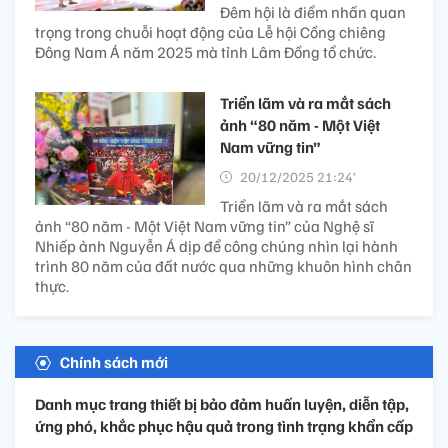
20/12/2025 22:30’
Trong dòng chảy văn hiến
của dân tộc, Đại thi hào
Nguyễn Du tỏa sáng như một đỉnh cao kết tinh rực rỡ
của trí tuệ, tâm hồn và bản sắc văn hóa Việt Nam.
Rộn rã Đêm hội cồng
chiêng Đông Nam Á năm
2025
20/12/2025 22:29’
Đêm hội là điểm nhấn quan
trọng trong chuỗi hoạt động của Lễ hội Cồng chiêng
Đông Nam Á năm 2025 mà tỉnh Lâm Đồng tổ chức.
Triển lãm và ra mắt sách
ảnh “80 năm - Một Việt
Nam vững tin”
20/12/2025 21:24’
Triển lãm và ra mắt sách