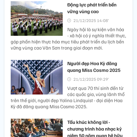
ngày giỗ Đức Thánh Tản
Viên Sơn năm 2025
21/12/2025 14:53’
UBND xã Ba Vì (TP Hà Nội)
vừa ban hành kế hoạch tổ chức lễ dâng hương tưởng
niệm ngày giỗ Đức Thánh Tản Viên Sơn năm 2025 tại
khu di tích lịch sử quốc gia đền Hạ (thôn Phú Lội), nhằm
tri ân công đức vị Thánh đứng đầu “Tứ bất tử” trong tín
ngưỡng dân gian Việt Nam.
Động lực phát triển bền
vững vùng cao
21/12/2025 14:08’
Ngày hội là sự kiện văn hóa
- xã hội có ý nghĩa thiết thực,
góp phần hiện thực hóa mục tiêu phát triển du lịch bền
vững vùng cao Vân Sơn trong giai đoạn mới.
Người đẹp Hoa Kỳ đăng