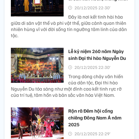
20/12/2025 22:30’
Năm Du lịch Quốc gia – Huế
2025 có chủ đề “Kinh đô xưa
– Vận hội mới ”, đã khép lại với nhiều dấu ấn nổi bật, với
hơn 170 sự kiện văn hóa, du lịch được tổ chức; trên 6
triệu lượt du khách trong và ngoài nước đến với Huế.
Yên Tử - Vĩnh Nghiêm - Côn
Sơn, Kiếp Bạc: Không gian
di sản liên hoàn, thống nhất​
20/12/2025 22:30’
Đây là nơi kết tinh hài hòa
giữa di sản vật thể và phi vật thể, giữa cảnh quan thiên
nhiên hùng vĩ với đời sống tín ngưỡng tâm linh của dân
tộc.
Lễ kỷ niệm 260 năm Ngày
sinh Đại thi hào Nguyễn Du