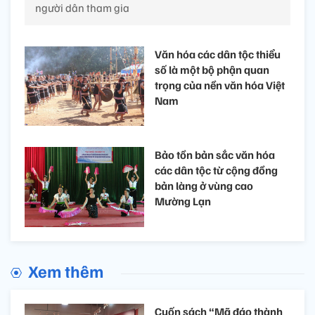
Nâng cao sức khỏe và đời sống tinh
thần của đồng bào dân tộc thiểu số
06/12/2025 09:00’
Đặc điểm chung của các môn thể thao dân tộc là
dễ chơi, dễ tập, không đòi hỏi khắt khe về sân bãi,
phù hợp với mọi lứa tuổi, nên thu hút đông đảo
người dân tham gia
Văn hóa các dân tộc thiểu
số là một bộ phận quan
trọng của nền văn hóa Việt
Nam