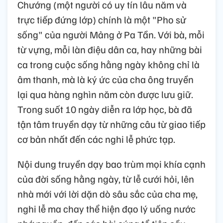
Chướng (một người có uy tín lâu năm và
trực tiếp đứng lớp) chính là một "Pho sử
sống" của người Mảng ở Pa Tần. Với bà, mỗi
từ vựng, mỗi làn điệu dân ca, hay những bài
ca trong cuộc sống hằng ngày không chỉ là
âm thanh, mà là ký ức của cha ông truyền
lại qua hàng nghìn năm còn được lưu giữ.
Trong suốt 10 ngày diễn ra lớp học, bà đã
tận tâm truyền dạy từ những câu từ giao tiếp
cơ bản nhất đến các nghi lễ phức tạp.
Nội dung truyền dạy bao trùm mọi khía cạnh
của đời sống hằng ngày, từ lễ cưới hỏi, lên
nhà mới với lời dặn dò sâu sắc của cha mẹ,
nghi lễ ma chay thể hiện đạo lý uống nước