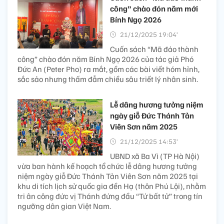
Bảo tồn bản sắc văn hóa
các dân tộc từ cộng đồng
bản làng ở vùng cao
Mường Lạn
Xem thêm
Cuốn sách “Mã đáo thành
công” chào đón năm mới
Bính Ngọ 2026
21/12/2025 19:04’
Cuốn sách “Mã đáo thành
công” chào đón năm Bính Ngọ 2026 của tác giả Phó
Đức An (Peter Pho) ra mắt, gồm các bài viết hóm hỉnh,
sắc sảo nhưng thấm đẫm chiều sâu triết lý nhân sinh.
Lễ dâng hương tưởng niệm