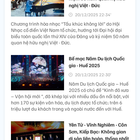
quang Miss Cosmo 2025
21/12/2025 09:29’
Vượt qua 70 thí sinh đến từ
các quốc gia, vùng lãnh thổ
trên thế giới, người đẹp Yolina Lindquist - đại diện Hoa
Kỳ đã đăng quang Miss Cosmo 2025.
Tấu khúc không lời -
chương trình hòa nhạc kỷ
niệm 50 năm quan hệ hữu
nghị Việt - Đức
20/12/2025 22:34’
Chương trình hòa nhạc “Tấu khúc không lời” do Hội
Nhạc cổ điển Việt Nam tổ chức, hướng tới Đại hội đại
biểu toàn quốc lần thứ XIV của Đảng và kỷ niệm 50 năm
quan hệ hữu nghị Việt - Đức.
Bế mạc Năm Du lịch Quốc
gia - Huế 2025