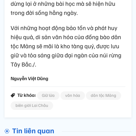
văn hóa của dân tộc mình.
Nhờ sự quyết tâm của cấp ủy, chính quyền
xã Pa Tần nói chung, các bản làng có dân
tộc Mảng nói riêng, cùng sự đồng lòng của
những người uy tín với vốn kiến thức sâu
rộng về văn hóa và các thế hệ trẻ, "linh hồn"
của đồng bào dân tộc Mảng sẽ không chỉ
dừng lại ở những bài học mà sẽ hiện hữu
trong đời sống hằng ngày.
Với những hoạt động bảo tồn và phát huy
hiệu quả, di sản văn hóa của đồng bào dân
tộc Mảng sẽ mãi là kho tàng quý, được lưu
giữ và tỏa sáng giữa đại ngàn của núi rừng
Tây Bắc./.