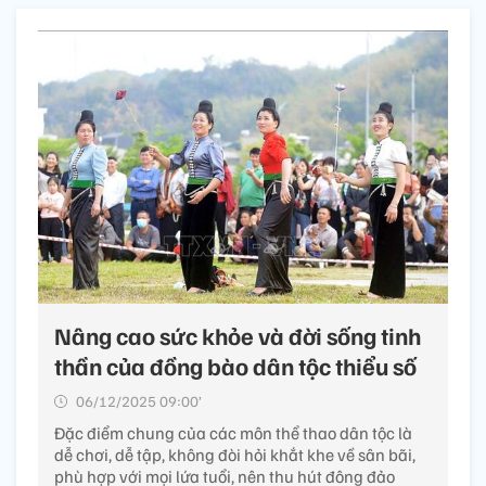
Nguyễn Việt Dũng
Từ khóa:
Giữ lửa
văn hóa
dân tộc Mảng
biên giới Lai Châu
Tin liên quan