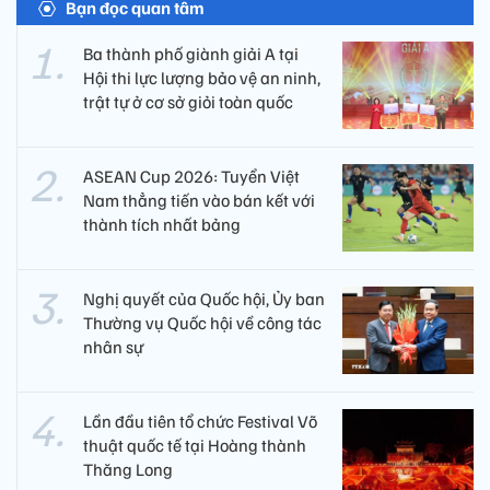
Đặt giới hạn rõ ràng hoạt động của Ban đại diện cha
mẹ học sinh
Dự thảo cũng bổ sung cơ chế để cha mẹ học sinh phản
ánh, kiến nghị, giám sát và đối thoại với cơ sở giáo dục;
quy định trách nhiệm của người đứng đầu cơ sở giáo
dục trong việc tiếp nhận, xử lý phản ánh và công khai
thông tin.
Bạn đọc quan tâm
Ba thành phố giành giải A tại
Hội thi lực lượng bảo vệ an ninh,
trật tự ở cơ sở giỏi toàn quốc
ASEAN Cup 2026: Tuyển Việt
Nam thẳng tiến vào bán kết với
thành tích nhất bảng