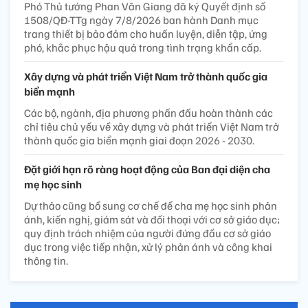
ảnh “80 năm - Một Việt Nam vững tin” của Nghệ sĩ
Nhiếp ảnh Nguyễn Á dịp để công chúng nhìn lại hành
trình 80 năm của đất nước qua những khuôn hình chân
thực.
Chính sách mới
Danh mục trang thiết bị bảo đảm huấn luyện, diễn tập,
ứng phó, khắc phục hậu quả trong tình trạng khẩn cấp
Phó Thủ tướng Phan Văn Giang đã ký Quyết định số
1508/QĐ-TTg ngày 7/8/2026 ban hành Danh mục
trang thiết bị bảo đảm cho huấn luyện, diễn tập, ứng
phó, khắc phục hậu quả trong tình trạng khẩn cấp.
Xây dựng và phát triển Việt Nam trở thành quốc gia
biển mạnh
Các bộ, ngành, địa phương phấn đấu hoàn thành các
chỉ tiêu chủ yếu về xây dựng và phát triển Việt Nam trở
thành quốc gia biển mạnh giai đoạn 2026 - 2030.