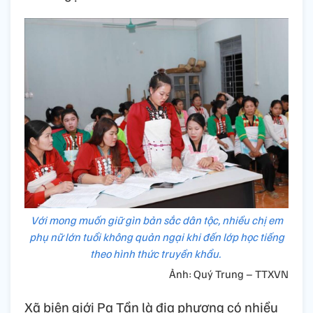
Với mong muốn giữ gìn bản sắc dân tộc, nhiều chị em
phụ nữ lớn tuổi không quản ngại khi đến lớp học tiếng
theo hình thức truyền khẩu.
Ảnh: Quý Trung – TTXVN
Xã biên giới Pa Tần là địa phương có nhiều