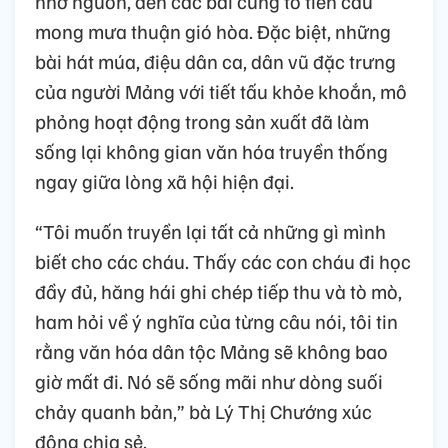
nhớ nguồn, đến các bài cúng tổ tiên cầu
mong mưa thuận gió hòa. Đặc biệt, những
bài hát múa, điệu dân ca, dân vũ đặc trưng
của người Mảng với tiết tấu khỏe khoắn, mô
phỏng hoạt động trong sản xuất đã làm
sống lại không gian văn hóa truyền thống
ngay giữa lòng xã hội hiện đại.
“Tôi muốn truyền lại tất cả những gì mình
biết cho các cháu. Thấy các con cháu đi học
đầy đủ, hăng hái ghi chép tiếp thu và tò mò,
ham hỏi về ý nghĩa của từng câu nói, tôi tin
rằng văn hóa dân tộc Mảng sẽ không bao
giờ mất đi. Nó sẽ sống mãi như dòng suối
chảy quanh bản,” bà Lý Thị Chướng xúc
động chia sẻ.