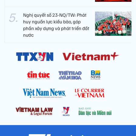
Nghị quyết của Quốc hội, Ủy ban
Thường vụ Quốc hội về công tác
nhân sự
Lần đầu tiên tổ chức Festival Võ
thuật quốc tế tại Hoàng thành
Thăng Long
Nghị quyết số 23-NQ/TW: Phát
huy nguồn lực kiều bào, góp
phần xây dựng và phát triển đất
nước