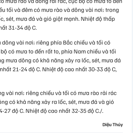
 có mưa rào và dông rải rác, cục bộ có mưa to đến
ều tối và đêm có mưa rào và dông vài nơi; trong
, sét, mưa đá và gió giật mạnh. Nhiệt độ thấp
hất 31-34 độ C.
ông vài nơi; riêng phía Bắc chiều và tối có
 bộ có mưa to đến rất to, phía Nam chiều và tối
ng mưa dông có khả năng xảy ra lốc, sét, mưa đá
 nhất 21-24 độ C. Nhiệt độ cao nhất 30-33 độ C,
vài nơi; riêng chiều và tối có mưa rào rải rác
ng có khả năng xảy ra lốc, sét, mưa đá và gió
4-27 độ C. Nhiệt độ cao nhất 32-35 độ C./.
Diệu Thúy