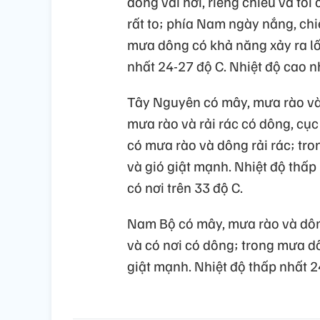
dông vài nơi, riêng chiều và tối
rất to; phía Nam ngày nắng, chi
mưa dông có khả năng xảy ra lốc
nhất 24-27 độ C. Nhiệt độ cao n
Tây Nguyên có mây, mưa rào và d
mưa rào và rải rác có dông, cục
có mưa rào và dông rải rác; tro
và gió giật mạnh. Nhiệt độ thấp
có nơi trên 33 độ C.
Nam Bộ có mây, mưa rào và dông 
và có nơi có dông; trong mưa dô
giật mạnh. Nhiệt độ thấp nhất 2