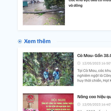
và dông
Xem thêm
Cà Mau: Gần 38.0
12/05/2023 16:50’
Tại Cà Mau, các khu
nghiêm ngặt là Côn
huy thời chiến, Hạt
Nâng cao hiệu qu
12/05/2023 16:40’