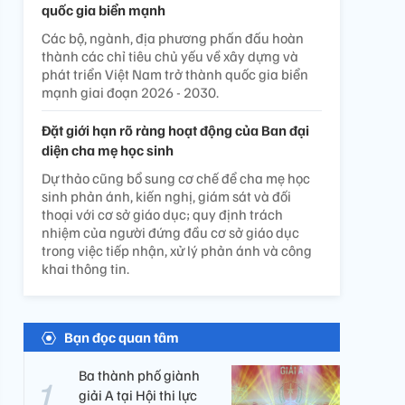
quốc gia biển mạnh
Các bộ, ngành, địa phương phấn đấu hoàn
thành các chỉ tiêu chủ yếu về xây dựng và
phát triển Việt Nam trở thành quốc gia biển
mạnh giai đoạn 2026 - 2030.
Đặt giới hạn rõ ràng hoạt động của Ban đại
diện cha mẹ học sinh
Dự thảo cũng bổ sung cơ chế để cha mẹ học
sinh phản ánh, kiến nghị, giám sát và đối
thoại với cơ sở giáo dục; quy định trách
nhiệm của người đứng đầu cơ sở giáo dục
trong việc tiếp nhận, xử lý phản ánh và công
khai thông tin.
Bạn đọc quan tâm
Ba thành phố giành
giải A tại Hội thi lực