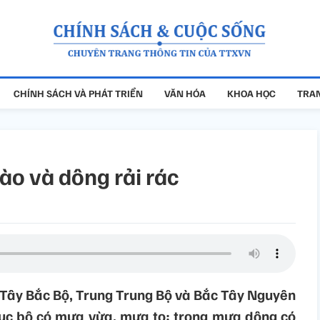
CHÍNH SÁCH VÀ PHÁT TRIỂN
VĂN HÓA
KHOA HỌC
TRAN
ào và dông rải rác
a Tây Bắc Bộ, Trung Trung Bộ và Bắc Tây Nguyên
cục bộ có mưa vừa, mưa to; trong mưa dông có