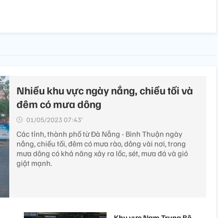
Nhiều khu vực ngày nắng, chiều tối và
đêm có mưa dông
01/05/2023 07:43’
Các tỉnh, thành phố từ Đà Nẵng - Bình Thuận ngày
nắng, chiều tối, đêm có mưa rào, dông vài nơi, trong
mưa dông có khả năng xảy ra lốc, sét, mưa đá và gió
giật mạnh.
Khu vực Nam Trung Bộ,