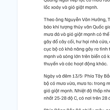
lốc xoáy và gió giật mạnh.
Theo ông Nguyễn Văn Hưởng, Tr
báo khí tượng thủy văn Quốc gia
mưa đá và gió giật mạnh có thể
gãy đổ cây cối, hư hại nhà cửa,
cục bộ có khả năng gây ra tình 
mạnh và sóng lớn trên biển có
thuyền và các hoạt động khác.
Ngày và đêm 13/5: Phía Tây Bắc
bộ có mưa vừa, mưa to; trong m
gió giật mạnh. Nhiệt độ thấp nhấ
nhất 25-28 độ C, có nơi trên 28 