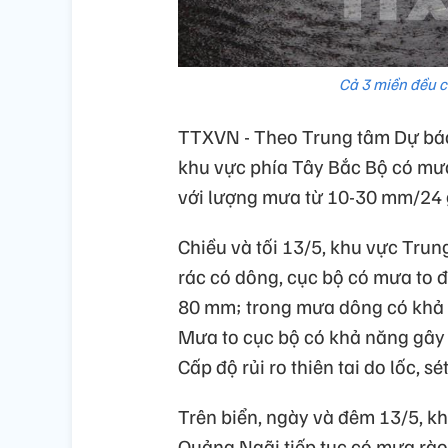
Cả 3 miền đều 
TTXVN - Theo Trung tâm Dự báo 
khu vực phía Tây Bắc Bộ có mư
với lượng mưa từ 10-30 mm/24 
Chiều và tối 13/5, khu vực Tru
rác có dông, cục bộ có mưa to đến
80 mm; trong mưa dông có khả n
Mưa to cục bộ có khả năng gây r
Cấp độ rủi ro thiên tai do lốc, se
Trên biển, ngày và đêm 13/5, kh
Quảng Ngãi tiếp tục có mưa rào