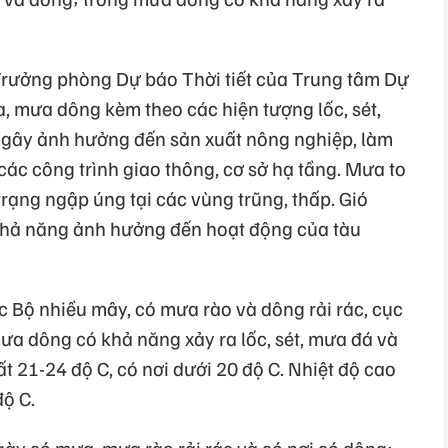
ưởng phòng Dự báo Thời tiết của Trung tâm Dự
, mưa dông kèm theo các hiện tượng lốc, sét,
 gây ảnh hưởng đến sản xuất nông nghiệp, làm
 các công trình giao thông, cơ sở hạ tầng. Mưa to
trạng ngập úng tại các vùng trũng, thấp. Gió
 khả năng ảnh hưởng đến hoạt động của tàu
 Bộ nhiều mây, có mưa rào và dông rải rác, cục
ưa dông có khả năng xảy ra lốc, sét, mưa đá và
t 21-24 độ C, có nơi dưới 20 độ C. Nhiệt độ cao
độ C.