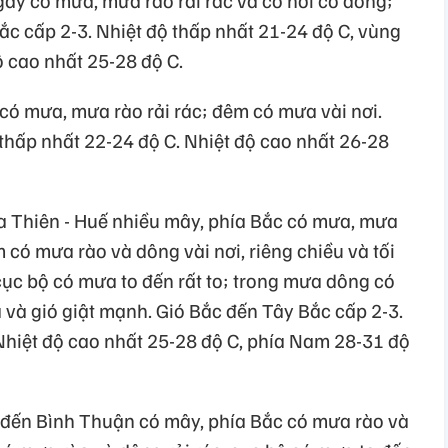
ày có mưa, mưa rào rải rác và có nơi có dông;
ắc cấp 2-3. Nhiệt độ thấp nhất 21-24 độ C, vùng
ộ cao nhất 25-28 độ C.
có mưa, mưa rào rải rác; đêm có mưa vài nơi.
thấp nhất 22-24 độ C. Nhiệt độ cao nhất 26-28
a Thiên - Huế nhiều mây, phía Bắc có mưa, mưa
 có mưa rào và dông vài nơi, riêng chiều và tối
cục bộ có mưa to đến rất to; trong mưa dông có
á và gió giật mạnh. Gió Bắc đến Tây Bắc cấp 2-3.
 Nhiệt độ cao nhất 25-28 độ C, phía Nam 28-31 độ
 đến Bình Thuận có mây, phía Bắc có mưa rào và