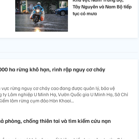
Tây Nguyên và Nam Bộ tiếp
tục có mưa
00 ha rừng khô hạn, rình rập nguy cơ cháy
 vực rừng nguy cơ cháy cao đang được quản lý, bảo vệ
g ty Lâm nghiệp U Minh Hạ, Vườn Quốc gia U Minh Hạ, Sở Chỉ
 Kiểm lâm rừng cụm đảo Hòn Khoai...
ả phòng, chống thiên tai và tìm kiếm cứu nạn