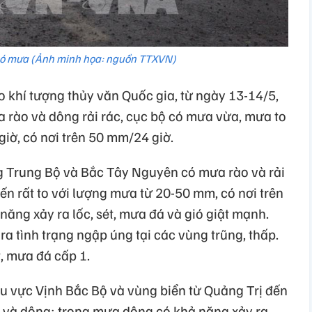
có mưa (Ảnh minh họa: nguồn TTXVN)
khí tượng thủy văn Quốc gia, từ ngày 13-14/5,
a rào và dông rải rác, cục bộ có mưa vừa, mưa to
giờ, có nơi trên 50 mm/24 giờ.
ng Trung Bộ và Bắc Tây Nguyên có mưa rào và rải
 rất to với lượng mưa từ 20-50 mm, có nơi trên
ăng xảy ra lốc, sét, mưa đá và gió giật mạnh.
a tình trạng ngập úng tại các vùng trũng, thấp.
́t, mưa đá cấp 1.
u vực Vịnh Bắc Bộ và vùng biển từ Quảng Trị đến
 và dông; trong mưa dông có khả năng xảy ra