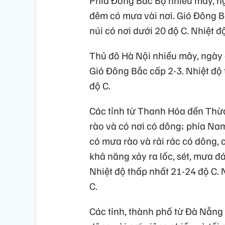
Phía Đông Bắc Bộ nhiều mây, ng
đêm có mưa vài nơi. Gió Đông B
núi có nơi dưới 20 độ C. Nhiệt đ
Thủ đô Hà Nội nhiều mây, ngày 
Gió Đông Bắc cấp 2-3. Nhiệt độ 
độ C.
Các tỉnh từ Thanh Hóa đến Thừ
rào và có nơi có dông; phía Nam
có mưa rào và rải rác có dông, 
khả năng xảy ra lốc, sét, mưa đ
Nhiệt độ thấp nhất 21-24 độ C.
C.
Các tỉnh, thành phố từ Đà Nẵng