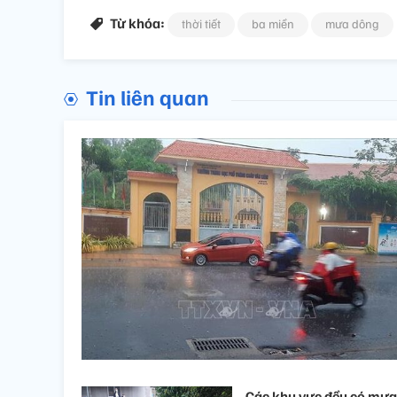
Từ khóa:
thời tiết
ba miền
mưa dông
Tin liên quan
Các khu vực đều có mưa