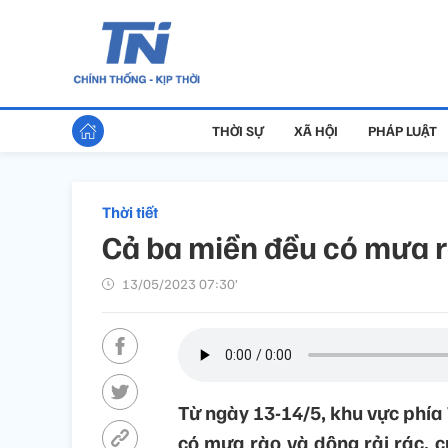
THỜI SỰ
XÃ HỘI
PHÁP LUẬT
Thời tiết
Cả ba miền đều có mưa r
13/05/2023 07:30’
Từ ngày 13-14/5, khu vực phí
có mưa rào và dông rải rác, 