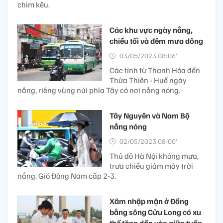
chim kêu.
Các khu vực ngày nắng,
chiều tối và đêm mưa dông
03/05/2023 08:06’
Các tỉnh từ Thanh Hóa đến
Thừa Thiên - Huế ngày
nắng, riêng vùng núi phía Tây có nơi nắng nóng.
Tây Nguyên và Nam Bộ
nắng nóng
02/05/2023 08:00’
Thủ đô Hà Nội không mưa,
trưa chiều giảm mây trời
nắng. Gió Đông Nam cấp 2-3.
Xâm nhập mặn ở Đồng
bằng sông Cửu Long có xu