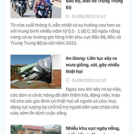
Bắc Bộ, Bắc và Trung Trung
Bộ
01/05/2023 12:41’
Từ nửa cuối tháng 5, nền nhiệt có xu hướng cao hơn so
với trung bình nhiều năm từ 0,5 - 1 độ C. Số ngày nắng
nóng có xu hướng gia tăng trên khu vực Bắc Bộ, Bắc và
Trung Trung Bộ so với năm 2022.
An Giang: Liên tục xảy ra
mưa giông, sét, gây nhiều
thiệt hại
01/05/2023 10:10’
Ngay sau khi xảy ra sự việc,
các đơn vị chức năng đã đến thăm hỏi, động viên, trao
hỗ cho các gia đình có thiệt hại về người và của; huy
động lực lượng tại chỗ hỗ trợ người dân sửa chữa nhà
cửa, sớm ổn định cuộc sống.
Nhiều khu vực ngày nắng,