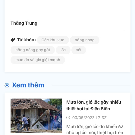
Thắng Trung
Từ khóa:
Các khu vực
nắng nóng
nắng nóng gay gắt
lốc
sét
mưa đá và gió giật mạnh
Xem thêm
Mưa lớn, gió lốc gây nhiều
thiệt hại tại Điện Biên
03/05/2023 17:32’
Mưa lớn, gió lốc đã khiến 63
nhà bị tốc mái, thiệt hại trên