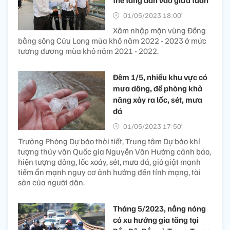
thế tăng dần vào giữa tuần
01/05/2023 18:00’
Xâm nhập mặn vùng Đồng
bằng sông Cửu Long mùa khô năm 2022 - 2023 ở mức
tương đương mùa khô năm 2021 - 2022.
Đêm 1/5, nhiều khu vực có
mưa dông, đề phòng khả
năng xảy ra lốc, sét, mưa
đá
01/05/2023 17:50’
Trưởng Phòng Dự báo thời tiết, Trung tâm Dự báo khí
tượng thủy văn Quốc gia Nguyễn Văn Hưởng cảnh báo,
hiện tượng dông, lốc xoáy, sét, mưa đá, gió giật mạnh
tiềm ẩn mạnh nguy cơ ảnh hưởng đến tính mạng, tài
sản của người dân.
Tháng 5/2023, nắng nóng
có xu hướng gia tăng tại