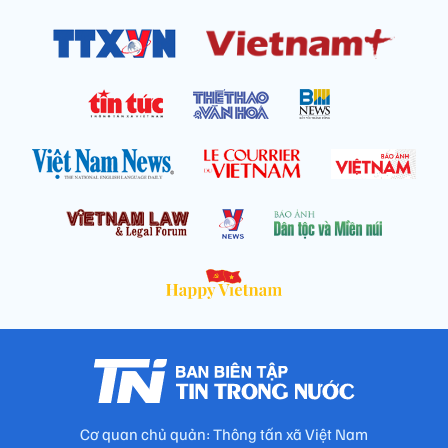
Cơ quan chủ quản: Thông tấn xã Việt Nam