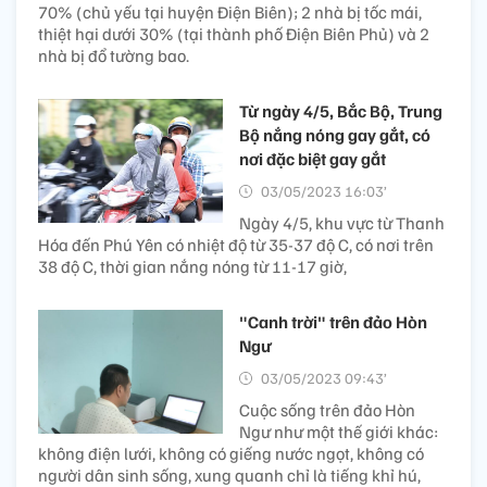
70% (chủ yếu tại huyện Điện Biên); 2 nhà bị tốc mái,
thiệt hại dưới 30% (tại thành phố Điện Biên Phủ) và 2
nhà bị đổ tường bao.
Từ ngày 4/5, Bắc Bộ, Trung
Bộ nắng nóng gay gắt, có
nơi đặc biệt gay gắt
03/05/2023 16:03’
Ngày 4/5, khu vực từ Thanh
Hóa đến Phú Yên có nhiệt độ từ 35-37 độ C, có nơi trên
38 độ C, thời gian nắng nóng từ 11-17 giờ,
"Canh trời" trên đảo Hòn
Ngư
03/05/2023 09:43’
Cuộc sống trên đảo Hòn
Ngư như một thế giới khác:
không điện lưới, không có giếng nước ngọt, không có
người dân sinh sống, xung quanh chỉ là tiếng khỉ hú,