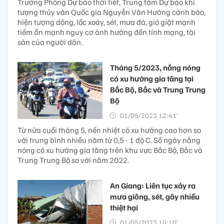
Trưởng Phòng Dự báo thời tiết, Trung tâm Dự báo khí
tượng thủy văn Quốc gia Nguyễn Văn Hưởng cảnh báo,
hiện tượng dông, lốc xoáy, sét, mưa đá, gió giật mạnh
tiềm ẩn mạnh nguy cơ ảnh hưởng đến tính mạng, tài
sản của người dân.
Tháng 5/2023, nắng nóng
có xu hướng gia tăng tại
Bắc Bộ, Bắc và Trung Trung
Bộ
01/05/2023 12:41’
Từ nửa cuối tháng 5, nền nhiệt có xu hướng cao hơn so
với trung bình nhiều năm từ 0,5 - 1 độ C. Số ngày nắng
nóng có xu hướng gia tăng trên khu vực Bắc Bộ, Bắc và
Trung Trung Bộ so với năm 2022.
An Giang: Liên tục xảy ra
mưa giông, sét, gây nhiều
thiệt hại
01/05/2023 10:10’