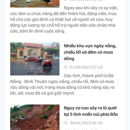
Ngay sau khi xảy ra sự việc,
các đơn vị chức năng đã đến thăm hỏi, động viên, trao
hỗ cho các gia đình có thiệt hại về người và của; huy
động lực lượng tại chỗ hỗ trợ người dân sửa chữa nhà
cửa, sớm ổn định cuộc sống.
Nhiều khu vực ngày nắng,
chiều tối và đêm có mưa
dông
01/05/2023 07:43’
Các tỉnh, thành phố từ Đà
Nẵng - Bình Thuận ngày nắng, chiều tối, đêm có mưa
rào, dông vài nơi, trong mưa dông có khả năng xảy ra
lốc, sét, mưa đá và gió giật mạnh.
Nguy cơ cao xảy ra lũ quét
tại 5 tỉnh miền núi phía Bắc
30/04/2023 06:30’