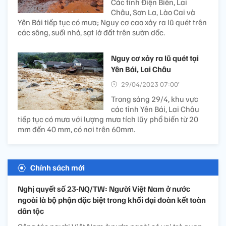
Các tỉnh Điện Biên, Lai
Châu, Sơn La, Lào Cai và
Yên Bái tiếp tục có mưa; Nguy cơ cao xảy ra lũ quét trên
các sông, suối nhỏ, sạt lở đất trên sườn dốc.
Nguy cơ xảy ra lũ quét tại
Yên Bái, Lai Châu
29/04/2023 07:00’
Trong sáng 29/4, khu vực
các tỉnh Yên Bái, Lai Châu
tiếp tục có mưa với lượng mưa tích lũy phổ biến từ 20
mm đến 40 mm, có nơi trên 60mm.
Chính sách mới
Nghị quyết số 23-NQ/TW: Người Việt Nam ở nước
ngoài là bộ phận đặc biệt trong khối đại đoàn kết toàn
dân tộc