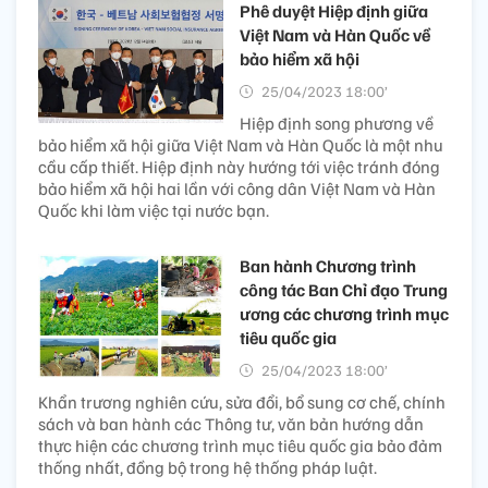
Phê duyệt Hiệp định giữa
Việt Nam và Hàn Quốc về
bảo hiểm xã hội
25/04/2023 18:00’
Hiệp định song phương về
bảo hiểm xã hội giữa Việt Nam và Hàn Quốc là một nhu
cầu cấp thiết. Hiệp định này hướng tới việc tránh đóng
bảo hiểm xã hội hai lần với công dân Việt Nam và Hàn
Quốc khi làm việc tại nước bạn.
Ban hành Chương trình
công tác Ban Chỉ đạo Trung
ương các chương trình mục
tiêu quốc gia
25/04/2023 18:00’
Khẩn trương nghiên cứu, sửa đổi, bổ sung cơ chế, chính
sách và ban hành các Thông tư, văn bản hướng dẫn
thực hiện các chương trình mục tiêu quốc gia bảo đảm
thống nhất, đồng bộ trong hệ thống pháp luật.