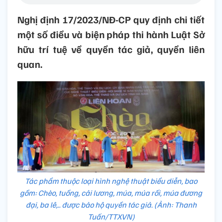
Nghị định 17/2023/NĐ-CP quy định chi tiết
một số điều và biện pháp thi hành Luật Sở
hữu trí tuệ về quyền tác giả, quyền liên
quan.
Tác phẩm thuộc loại hình nghệ thuật biểu diễn, bao
gồm: Chèo, tuồng, cải lương, múa, múa rối, múa đương
đại, ba lê,.. được bảo hộ quyền tác giả. (Ảnh: Thanh
Tuấn/TTXVN)