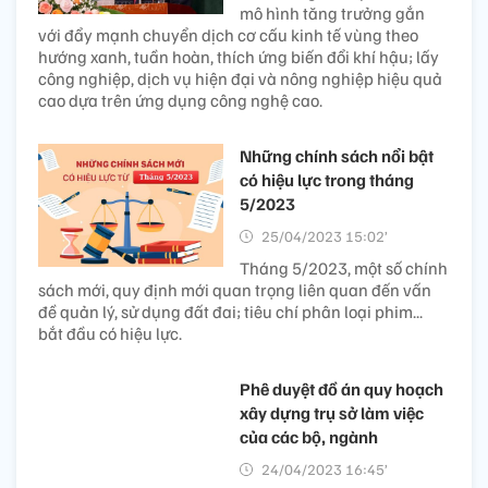
mô hình tăng trưởng gắn
với đẩy mạnh chuyển dịch cơ cấu kinh tế vùng theo
hướng xanh, tuần hoàn, thích ứng biến đổi khí hậu; lấy
công nghiệp, dịch vụ hiện đại và nông nghiệp hiệu quả
cao dựa trên ứng dụng công nghệ cao.
Những chính sách nổi bật
có hiệu lực trong tháng
5/2023
25/04/2023 15:02’
Tháng 5/2023, một số chính
sách mới, quy định mới quan trọng liên quan đến vấn
đề quản lý, sử dụng đất đai; tiêu chí phân loại phim...
bắt đầu có hiệu lực.
Phê duyệt đồ án quy hoạch
xây dựng trụ sở làm việc
của các bộ, ngành
24/04/2023 16:45’