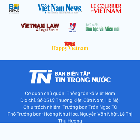
Cơ quan chủ quản: Thông tấn xã Việt Nam
Địa chỉ: Số 05 Lý Thường Kiệt, Cửa Nam, Hà Nội
Chịu trách nhiệm: Trưởng ban Trần Ngọc Tú
Phó Trưởng ban: Hoàng Như Hoa, Nguyễn Văn Nhật, Lê Thị
Thu Hương
Số điện thoại: 024.38257994 - Fax: 024.3826.7981 - Email:
tap.phongbien@gmail.com