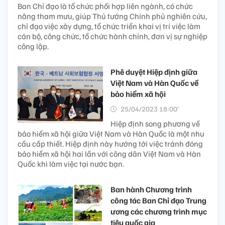
Ban Chỉ đạo là tổ chức phối hợp liên ngành, có chức
năng tham mưu, giúp Thủ tướng Chính phủ nghiên cứu,
chỉ đạo việc xây dựng, tổ chức triển khai vị trí việc làm
cán bộ, công chức, tổ chức hành chính, đơn vị sự nghiệp
công lập.
Phê duyệt Hiệp định giữa
Việt Nam và Hàn Quốc về
bảo hiểm xã hội
25/04/2023 18:00’
Hiệp định song phương về
bảo hiểm xã hội giữa Việt Nam và Hàn Quốc là một nhu
cầu cấp thiết. Hiệp định này hướng tới việc tránh đóng
bảo hiểm xã hội hai lần với công dân Việt Nam và Hàn
Quốc khi làm việc tại nước bạn.
Ban hành Chương trình
công tác Ban Chỉ đạo Trung
ương các chương trình mục
tiêu quốc gia