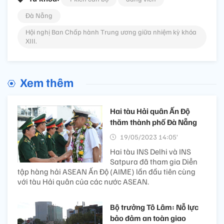
Đà Nẵng
Hội nghị Ban Chấp hành Trung ương giữa nhiệm kỳ khóa
XIII.
Xem thêm
Hai tàu Hải quân Ấn Độ
thăm thành phố Đà Nẵng
19/05/2023 14:05’
Hai tàu INS Delhi và INS
Satpura đã tham gia Diễn
tập hàng hải ASEAN Ấn Độ (AIME) lần đầu tiên cùng
với tàu Hải quân của các nước ASEAN.
Bộ trưởng Tô Lâm: Nỗ lực
bảo đảm an toàn giao