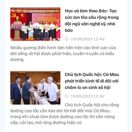
Học và làm theo Bác: Tạo
sức lan tỏa sâu rộng trong
đội ngũ văn nghệ sỹ, nhà
báo
19/05/2023 12:40’
Nhiều gương điển hình tiên tiến trên các lĩnh vực của
đời sống xã hội được phát hiện, tuyên truyền và biểu
dương.
Chủ tịch Quốc hội: Cà Mau
phát triển kinh tế đi đôi với
chăm lo an sinh xã hội
19/05/2023 12:36’
Chủ tịch Quốc hội cho rằng
đường cao tốc cần kéo dài tới hết đất mũi Cà Mau;
trong khi chưa làm được đường cao tốc thì cần nâng
cấp, cải tạo, mở rộng đường hiện có.