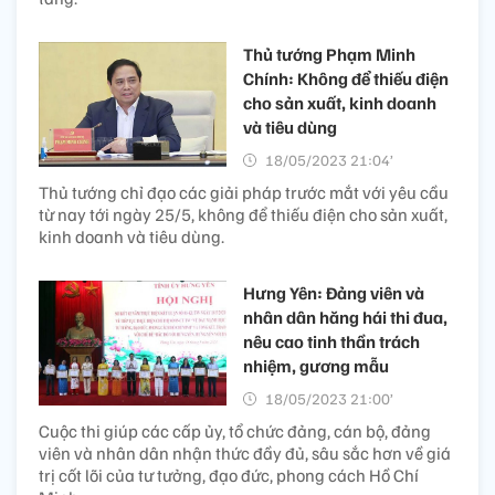
Thủ tướng Phạm Minh
Chính: Không để thiếu điện
cho sản xuất, kinh doanh
và tiêu dùng
18/05/2023 21:04’
Thủ tướng chỉ đạo các giải pháp trước mắt với yêu cầu
từ nay tới ngày 25/5, không để thiếu điện cho sản xuất,
kinh doanh và tiêu dùng.
Hưng Yên: Đảng viên và
nhân dân hăng hái thi đua,
nêu cao tinh thần trách
nhiệm, gương mẫu
18/05/2023 21:00’
Cuộc thi giúp các cấp ủy, tổ chức đảng, cán bộ, đảng
viên và nhân dân nhận thức đầy đủ, sâu sắc hơn về giá
trị cốt lõi của tư tưởng, đạo đức, phong cách Hồ Chí