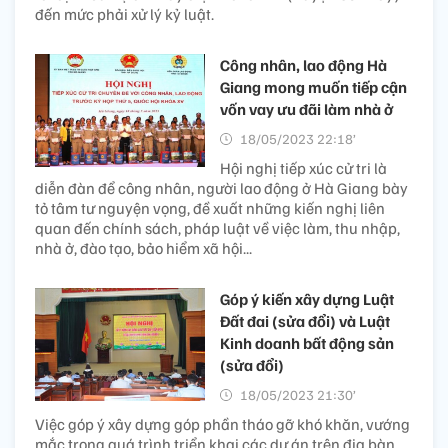
đến mức phải xử lý kỷ luật.
Công nhân, lao động Hà
Giang mong muốn tiếp cận
vốn vay ưu đãi làm nhà ở
18/05/2023 22:18’
Hội nghị tiếp xúc cử tri là
diễn đàn để công nhân, người lao động ở Hà Giang bày
tỏ tâm tư nguyện vọng, đề xuất những kiến nghị liên
quan đến chính sách, pháp luật về việc làm, thu nhập,
nhà ở, đào tạo, bảo hiểm xã hội...
Góp ý kiến xây dựng Luật
Đất đai (sửa đổi) và Luật
Kinh doanh bất động sản
(sửa đổi)
18/05/2023 21:30’
Việc góp ý xây dựng góp phần tháo gỡ khó khăn, vướng
mắc trong quá trình triển khai các dự án trên địa bàn