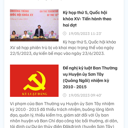
Kỳ họp thứ 5, Quốc hội
khóa XV: Tiến hành theo
hai đợt
19/05/2023 11:23’
Kỳ họp thứ 5, Quốc hội khóa
XV sẽ họp phiên trù bị và khai mạc trọng thể vào ngày
22/5/2023, dự kiến bế mạc vào ngày 23/6/2023.
Đề nghị kỷ luật Ban Thường
vụ Huyện ủy Sơn Tây
(Quảng Ngãi) nhiệm kỳ
2010 - 2015
19/05/2023 09:40’
Vi phạm của Ban Thường vụ Huyện ủy Sơn Tây nhiệm
kỳ 2010 - 2015 đã thiếu trách nhiệm, buông lỏng lãnh
đạo, quản lý, thiếu kiểm tra, giám sát đối với Ủy ban
nhân huyện và Ban Chỉ đạo công tác bồi thường, di dân,
tái định cư Dự án thủy điện Đăkđrinh (huyện Sơn Tây)