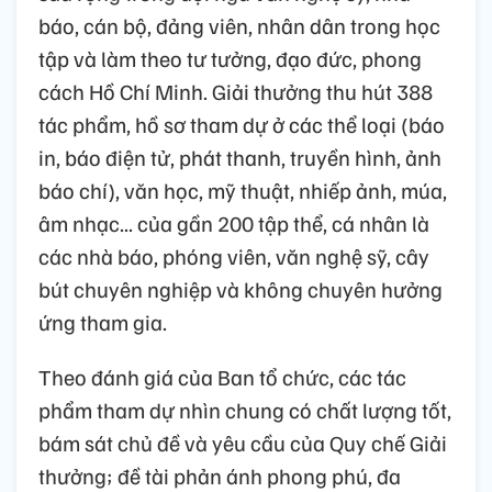
báo, cán bộ, đảng viên, nhân dân trong học
tập và làm theo tư tưởng, đạo đức, phong
cách Hồ Chí Minh. Giải thưởng thu hút 388
tác phẩm, hồ sơ tham dự ở các thể loại (báo
in, báo điện tử, phát thanh, truyền hình, ảnh
báo chí), văn học, mỹ thuật, nhiếp ảnh, múa,
âm nhạc... của gần 200 tập thể, cá nhân là
các nhà báo, phóng viên, văn nghệ sỹ, cây
bút chuyên nghiệp và không chuyên hưởng
ứng tham gia.
Theo đánh giá của Ban tổ chức, các tác
phẩm tham dự nhìn chung có chất lượng tốt,
bám sát chủ đề và yêu cầu của Quy chế Giải
thưởng; đề tài phản ánh phong phú, đa