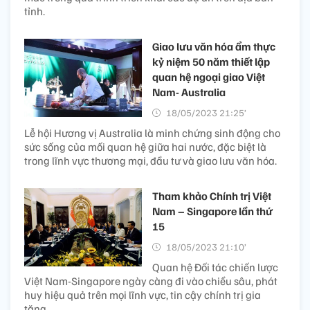
tỉnh.
Giao lưu văn hóa ẩm thực
kỷ niệm 50 năm thiết lập
quan hệ ngoại giao Việt
Nam- Australia
18/05/2023 21:25’
Lễ hội Hương vị Australia là minh chứng sinh động cho
sức sống của mối quan hệ giữa hai nước, đặc biệt là
trong lĩnh vực thương mại, đầu tư và giao lưu văn hóa.
Tham khảo Chính trị Việt
Nam – Singapore lần thứ
15
18/05/2023 21:10’
Quan hệ Đối tác chiến lược
Việt Nam-Singapore ngày càng đi vào chiều sâu, phát
huy hiệu quả trên mọi lĩnh vực, tin cậy chính trị gia
tăng.