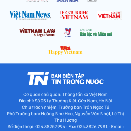
Cơ quan chủ quản: Thông tấn xã Việt Nam
Địa chỉ: Số 05 Lý Thường Kiệt, Cửa Nam, Hà Nội
Chịu trách nhiệm: Trưởng ban Trần Ngọc Tú
Phó Trưởng ban: Hoàng Như Hoa, Nguyễn Văn Nhật, Lê Thị
Thu Hương
Số điện thoại: 024.38257994 - Fax: 024.3826.7981 - Email: