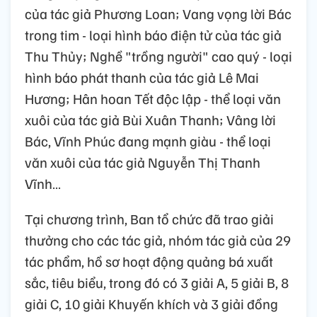
của tác giả Phương Loan; Vang vọng lời Bác
trong tim - loại hình báo điện tử của tác giả
Thu Thủy; Nghề "trồng người" cao quý - loại
hình báo phát thanh của tác giả Lê Mai
Hương; Hân hoan Tết độc lập - thể loại văn
xuôi của tác giả Bùi Xuân Thanh; Vâng lời
Bác, Vĩnh Phúc đang mạnh giàu - thể loại
văn xuôi của tác giả Nguyễn Thị Thanh
Vĩnh…
Tại chương trình, Ban tổ chức đã trao giải
thưởng cho các tác giả, nhóm tác giả của 29
tác phẩm, hồ sơ hoạt động quảng bá xuất
sắc, tiêu biểu, trong đó có 3 giải A, 5 giải B, 8
giải C, 10 giải Khuyến khích và 3 giải đồng