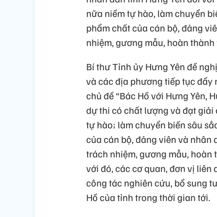
nữa niềm tự hào, làm chuyển biế
phẩm chất của cán bộ, đảng viên
nhiệm, gương mẫu, hoàn thành t
Bí thư Tỉnh ủy Hưng Yên đề nghị 
và các địa phương tiếp tục đẩy 
chủ đề “Bác Hồ với Hưng Yên, Hư
dự thi có chất lượng và đạt giả
tự hào; làm chuyển biến sâu sắ
của cán bộ, đảng viên và nhân d
trách nhiệm, gương mẫu, hoàn t
với đó, các cơ quan, đơn vị liê
công tác nghiên cứu, bổ sung tư
Hồ của tỉnh trong thời gian tới.