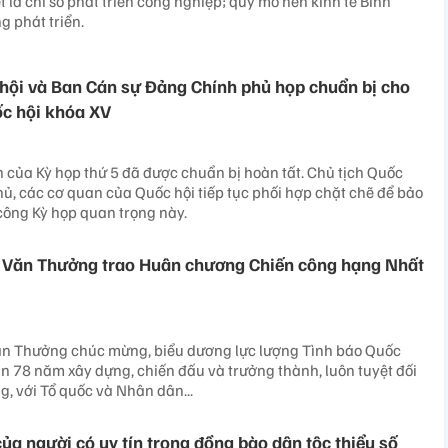
iệt là chỉ số phát triển công nghiệp; quy mô nền kinh tế Bình
 phát triển.
hội và Ban Cán sự Đảng Chính phủ họp chuẩn bị cho
ốc hội khóa XV
 của Kỳ họp thứ 5 đã được chuẩn bị hoàn tất. Chủ tịch Quốc
hủ, các cơ quan của Quốc hội tiếp tục phối hợp chặt chẽ để bảo
công Kỳ họp quan trọng này.
õ Văn Thưởng trao Huân chương Chiến công hạng Nhất
ăn Thưởng chúc mừng, biểu dương lực lượng Tình báo Quốc
n 78 năm xây dựng, chiến đấu và trưởng thành, luôn tuyệt đối
g, với Tổ quốc và Nhân dân...
của người có uy tín trong đồng bào dân tộc thiểu số