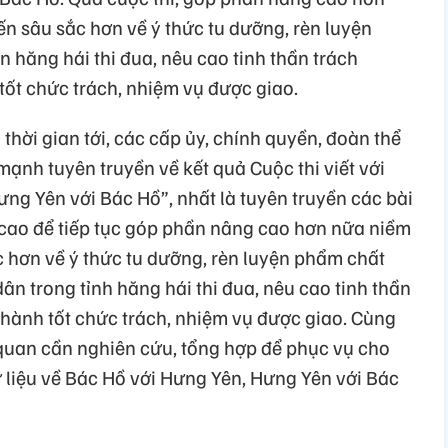
n sâu sắc hơn về ý thức tu dưỡng, rèn luyện
 hăng hái thi đua, nêu cao tinh thần trách
ốt chức trách, nhiệm vụ được giao.
thời gian tới, các cấp ủy, chính quyền, đoàn thể
mạnh tuyên truyền về kết quả Cuộc thi viết với
ng Yên với Bác Hồ”, nhất là tuyên truyền các bài
i cao để tiếp tục góp phần nâng cao hơn nữa niềm
c hơn về ý thức tu dưỡng, rèn luyện phẩm chất
ân trong tỉnh hăng hái thi đua, nêu cao tinh thần
hành tốt chức trách, nhiệm vụ được giao. Cùng
n quan cần nghiên cứu, tổng hợp để phục vụ cho
 liệu về Bác Hồ với Hưng Yên, Hưng Yên với Bác