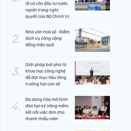
tế có vốn đầu tư nước
ngoài trong nghị
quyết của Bộ Chính trị
Nhà văn hoá số - Điểm
dịch vụ công cộng
đồng hiệu quả
Giải pháp bứt phá từ
khoa học công nghệ
để đạt mục tiêu tăng
trưởng hai con số
Đa dạng hóa mô hình
đào tạo kỹ năng mềm,
kết nối việc làm cho
thanh thiếu niên