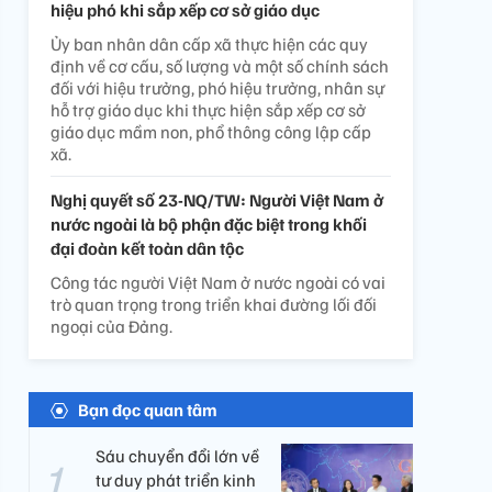
hiệu phó khi sắp xếp cơ sở giáo dục
Ủy ban nhân dân cấp xã thực hiện các quy
định về cơ cấu, số lượng và một số chính sách
đối với hiệu trưởng, phó hiệu trưởng, nhân sự
hỗ trợ giáo dục khi thực hiện sắp xếp cơ sở
giáo dục mầm non, phổ thông công lập cấp
xã.
Nghị quyết số 23-NQ/TW: Người Việt Nam ở
nước ngoài là bộ phận đặc biệt trong khối
đại đoàn kết toàn dân tộc
Công tác người Việt Nam ở nước ngoài có vai
trò quan trọng trong triển khai đường lối đối
ngoại của Đảng.
Bạn đọc quan tâm
Sáu chuyển đổi lớn về
tư duy phát triển kinh