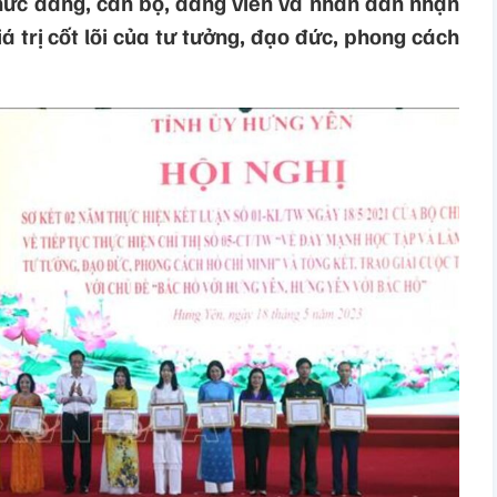
chức đảng, cán bộ, đảng viên và nhân dân nhận
á trị cốt lõi của tư tưởng, đạo đức, phong cách