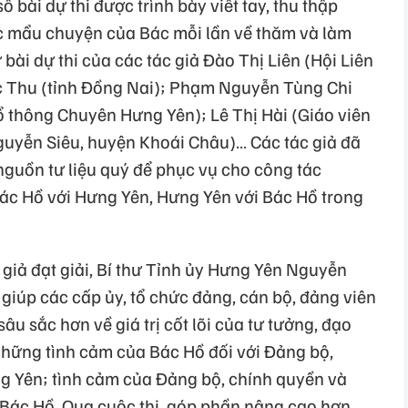
bài dự thi được trình bày viết tay, thu thập
ác mẩu chuyện của Bác mỗi lần về thăm và làm
 bài dự thi của các tác giả Đào Thị Liên (Hội Liên
c Thu (tỉnh Đồng Nai); Phạm Nguyễn Tùng Chi
 thông Chuyên Hưng Yên); Lê Thị Hài (Giáo viên
uyễn Siêu, huyện Khoái Châu)… Các tác giả đã
guồn tư liệu quý để phục vụ cho công tác
Bác Hồ với Hưng Yên, Hưng Yên với Bác Hồ trong
giả đạt giải, Bí thư Tỉnh ủy Hưng Yên Nguyễn
giúp các cấp ủy, tổ chức đảng, cán bộ, đảng viên
u sắc hơn về giá trị cốt lõi của tư tưởng, đạo
hững tình cảm của Bác Hồ đối với Đảng bộ,
g Yên; tình cảm của Đảng bộ, chính quyền và
 Bác Hồ. Qua cuộc thi, góp phần nâng cao hơn