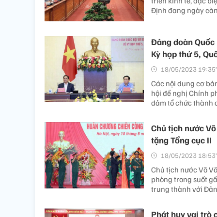
triển kinh tế, đặc b
Định đang ngày càng
Đảng đoàn Quốc 
Kỳ họp thứ 5, Qu
18/05/2023 19:35’
Các nội dung cơ bản
hội đề nghị Chính p
đảm tổ chức thành 
Chủ tịch nước V
tặng Tổng cục II
18/05/2023 18:53’
Chủ tịch nước Võ V
phòng trong suốt gầ
trung thành với Đản
Phát huy vai trò 