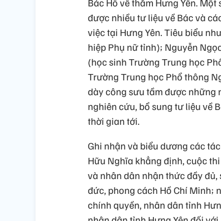
Bác Hồ về thăm Hưng Yên. Một số 
được nhiều tư liệu về Bác và c
việc tại Hưng Yên. Tiêu biểu như
hiệp Phụ nữ tỉnh); Nguyễn Ngọ
(học sinh Trường Trung học Phổ
Trường Trung học Phổ thông Ng
dày công sưu tầm được những n
nghiên cứu, bổ sung tư liệu về 
thời gian tới.
Ghi nhận và biểu dương các tác 
Hữu Nghĩa khẳng định, cuộc thi 
và nhân dân nhận thức đầy đủ, sâ
đức, phong cách Hồ Chí Minh; n
chính quyền, nhân dân tỉnh Hưn
nhân dân tỉnh Hưng Yên đối với