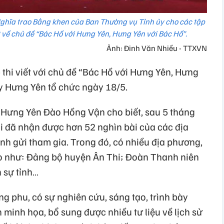
ghĩa trao Bằng khen của Ban Thường vụ Tỉnh ủy cho các tập
ết về chủ đề “Bác Hồ với Hưng Yên, Hưng Yên với Bác Hồ”.
Ảnh: Đinh Văn Nhiều - TTXVN
c thi viết với chủ đề “Bác Hồ với Hưng Yên, Hưng
y Hưng Yên tổ chức ngày 18/5.
 Hưng Yên Đào Hồng Vận cho biết, sau 5 tháng
i đã nhận được hơn 52 nghìn bài của các địa
ỉnh gửi tham gia. Trong đó, có nhiều địa phương,
cao như: Đảng bộ huyện Ân Thi; Đoàn Thanh niên
 sự tỉnh…
ng phu, có sự nghiên cứu, sáng tạo, trình bày
h minh họa, bổ sung được nhiều tư liệu về lịch sử