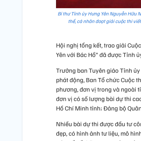
Bí thư Tỉnh ủy Hưng Yên Nguyễn Hữu N
thể, cá nhân đoạt giải cuộc thi vi
Hội nghị tổng kết, trao giải Cuộ
Yên với Bác Hồ” đã được Tỉnh ủ
Trưởng ban Tuyên giáo Tỉnh ủy
phát động, Ban Tổ chức Cuộc th
phương, đơn vị trong và ngoài t
đơn vị có số lượng bài dự thi 
Hồ Chí Minh tỉnh; Đảng bộ Quân
Nhiều bài dự thi được đầu tư cô
đẹp, có hình ảnh tư liệu, mô hìn