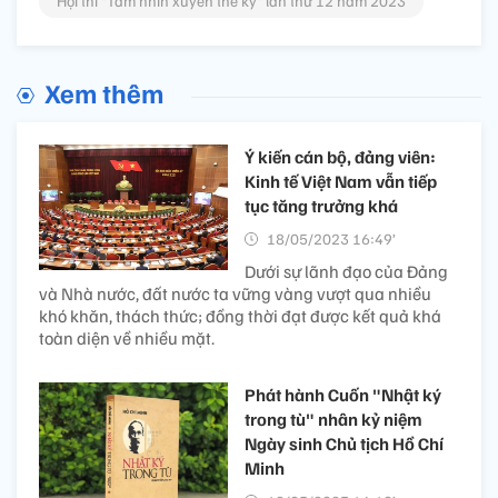
Hội thi “Tầm nhìn xuyên thế kỷ” lần thứ 12 năm 2023
Xem thêm
Ý kiến cán bộ, đảng viên:
Kinh tế Việt Nam vẫn tiếp
tục tăng trưởng khá
18/05/2023 16:49’
Dưới sự lãnh đạo của Đảng
và Nhà nước, đất nước ta vững vàng vượt qua nhiều
khó khăn, thách thức; đồng thời đạt được kết quả khá
toàn diện về nhiều mặt.
Phát hành Cuốn "Nhật ký
trong tù" nhân kỷ niệm
Ngày sinh Chủ tịch Hồ Chí
Minh