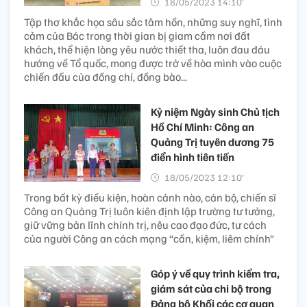
18/05/2023 14:10’
Tập thơ khắc họa sâu sắc tâm hồn, những suy nghĩ, tình
cảm của Bác trong thời gian bị giam cầm nơi đất
khách, thể hiện lòng yêu nước thiết tha, luôn đau đáu
hướng về Tổ quốc, mong được trở về hòa mình vào cuộc
chiến đấu của đồng chí, đồng bào...
Kỷ niệm Ngày sinh Chủ tịch
Hồ Chí Minh: Công an
Quảng Trị tuyên dương 75
điển hình tiên tiến
18/05/2023 12:10’
Trong bất kỳ điều kiện, hoàn cảnh nào, cán bộ, chiến sĩ
Công an Quảng Trị luôn kiên định lập trường tư tưởng,
giữ vững bản lĩnh chính trị, nêu cao đạo đức, tư cách
của người Công an cách mạng “cần, kiệm, liêm chính”
Góp ý về quy trình kiểm tra,
giám sát của chi bộ trong
Đảng bộ Khối các cơ quan