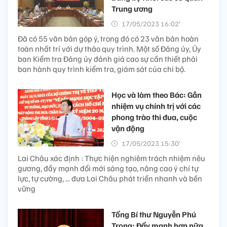
Trung ương
17/05/2023 16:02’
Đã có 55 văn bản góp ý, trong đó có 23 văn bản hoàn
toàn nhất trí với dự thảo quy trình. Một số Đảng ủy, Ủy
ban Kiểm tra Đảng ủy đánh giá cao sự cần thiết phải
ban hành quy trình kiểm tra, giám sát của chi bộ.
Học và làm theo Bác: Gắn
nhiệm vụ chính trị với các
phong trào thi đua, cuộc
vận động
17/05/2023 15:30’
Lai Châu xác định : Thực hiện nghiêm trách nhiệm nêu
gương, đẩy mạnh đổi mới sáng tạo, nâng cao ý chí tự
lực, tự cường, ... đưa Lai Châu phát triển nhanh và bền
vững
Tổng Bí thư Nguyễn Phú
Trọng: Đẩy mạnh hơn nữa