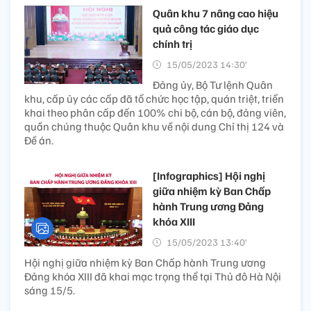
Quân khu 7 nâng cao hiệu
quả công tác giáo dục
chính trị
15/05/2023 14:30’
Đảng ủy, Bộ Tư lệnh Quân
khu, cấp ủy các cấp đã tổ chức học tập, quán triệt, triển
khai theo phân cấp đến 100% chi bộ, cán bộ, đảng viên,
quần chúng thuộc Quân khu về nội dung Chỉ thị 124 và
Đề án.
[Infographics] Hội nghị
giữa nhiệm kỳ Ban Chấp
hành Trung ương Đảng
khóa XIII
15/05/2023 13:40’
Hội nghị giữa nhiệm kỳ Ban Chấp hành Trung ương
Đảng khóa XIII đã khai mạc trọng thể tại Thủ đô Hà Nội
sáng 15/5.