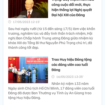
công cuộc đổi mới, thực
hiện thắng lợi Nghị quyết
Đại hội XIII của Đảng
17/05/2023 12:15’
Sau hai ngày rưỡi (từ 15 đến sáng 17/5) làm việc khẩn
trương, nghiêm túc và đầy tinh thần trách nhiệm, Hội
nghị Ban Chấp hành Trung ương Đảng giữa nhiệm kỳ
khóa XIII do Tổng Bí thư Nguyễn Phú Trọng chủ trì, đã
thành công tốt đẹp.
Trao Huy hiệu Đảng tặng
các đảng viên cao tuổi
Đảng
16/05/2023 13:35’
Nhân kỷ niệm 133 năm
Ngày sinh Chủ tịch Hồ Chí Minh, 17 đảng viên cao tuổi
Đảng đã được Ban Thường vụ Tỉnh ủy An Giang trao
tặng Huy hiệu Đảng.