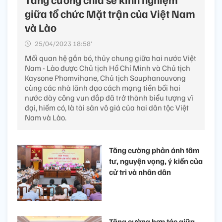
giữa tổ chức Mặt trận của Việt Nam
và Lào
25/04/2023 18:58’
Mối quan hệ gắn bó, thủy chung giữa hai nước Việt
Nam - Lào được Chủ tịch Hồ Chí Minh và Chủ tịch
Kaysone Phomvihane, Chủ tịch Souphanouvong
cùng các nhà lãnh đạo cách mạng tiền bối hai
nước dày công vun đắp đã trở thành biểu tượng vĩ
đại, hiếm có, là tài sản vô giá của hai dân tộc Việt
Nam và Lào.
Tăng cường phản ánh tâm
tư, nguyện vọng, ý kiến của
cử tri và nhân dân
Tăng cường hợp tác giữa