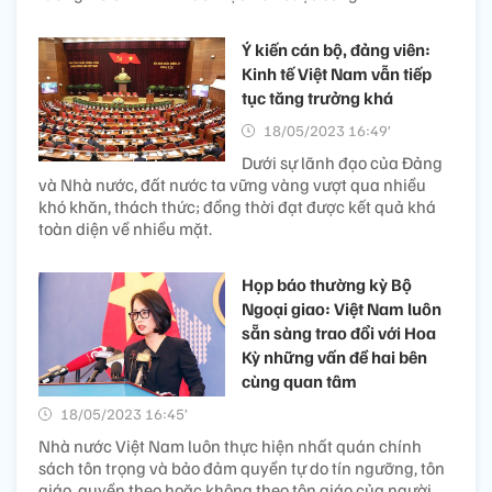
Ý kiến cán bộ, đảng viên:
Kinh tế Việt Nam vẫn tiếp
tục tăng trưởng khá
18/05/2023 16:49’
Dưới sự lãnh đạo của Đảng
và Nhà nước, đất nước ta vững vàng vượt qua nhiều
khó khăn, thách thức; đồng thời đạt được kết quả khá
toàn diện về nhiều mặt.
Họp báo thường kỳ Bộ
Ngoại giao: Việt Nam luôn
sẵn sàng trao đổi với Hoa
Kỳ những vấn đề hai bên
cùng quan tâm
18/05/2023 16:45’
Nhà nước Việt Nam luôn thực hiện nhất quán chính
sách tôn trọng và bảo đảm quyền tự do tín ngưỡng, tôn
giáo, quyền theo hoặc không theo tôn giáo của người