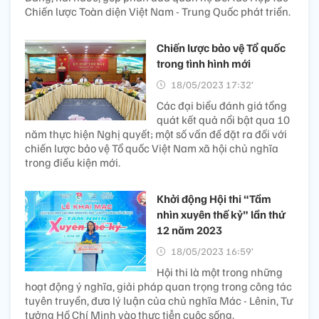
Chiến lược Toàn diện Việt Nam - Trung Quốc phát triển.
Chiến lược bảo vệ Tổ quốc
trong tình hình mới
18/05/2023 17:32’
Các đại biểu đánh giá tổng
quát kết quả nổi bật qua 10
năm thực hiện Nghị quyết; một số vấn đề đặt ra đối với
chiến lược bảo vệ Tổ quốc Việt Nam xã hội chủ nghĩa
trong điều kiện mới.
Khởi động Hội thi “Tầm
nhìn xuyên thế kỷ” lần thứ
12 năm 2023
18/05/2023 16:59’
Hội thi là một trong những
hoạt động ý nghĩa, giải pháp quan trọng trong công tác
tuyên truyền, đưa lý luận của chủ nghĩa Mác - Lênin, Tư
tưởng Hồ Chí Minh vào thực tiễn cuộc sống.