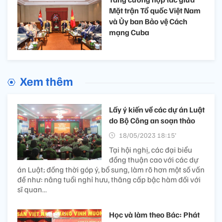
Mặt trận Tổ quốc Việt Nam
và Ủy ban Bảo vệ Cách
mạng Cuba
Xem thêm
Lấy ý kiến về các dự án Luật
do Bộ Công an soạn thảo
18/05/2023 18:15’
Tại hội nghị, các đại biểu
đồng thuận cao với các dự
án Luật; đồng thời góp ý, bổ sung, làm rõ hơn một số vấn
đề như: nâng tuổi nghỉ hưu, thăng cấp bậc hàm đối với
sĩ quan…
Học và làm theo Bác: Phát