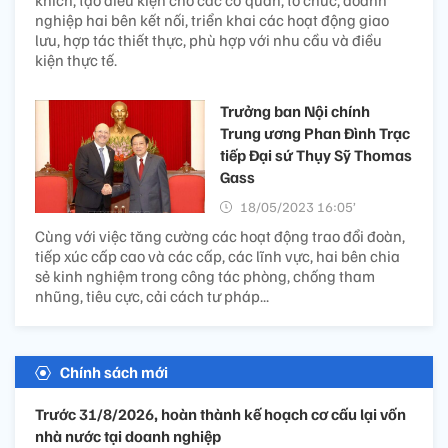
khích, tạo điều kiện cho các cơ quan, tổ chức, doanh
nghiệp hai bên kết nối, triển khai các hoạt động giao
lưu, hợp tác thiết thực, phù hợp với nhu cầu và điều
kiện thực tế.
Trưởng ban Nội chính
Trung ương Phan Đình Trạc
tiếp Đại sứ Thụy Sỹ Thomas
Gass
18/05/2023 16:05’
Cùng với việc tăng cường các hoạt động trao đổi đoàn,
tiếp xúc cấp cao và các cấp, các lĩnh vực, hai bên chia
sẻ kinh nghiệm trong công tác phòng, chống tham
nhũng, tiêu cực, cải cách tư pháp...
Chính sách mới
Trước 31/8/2026, hoàn thành kế hoạch cơ cấu lại vốn
nhà nước tại doanh nghiệp