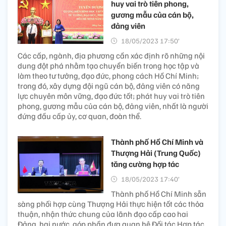
huy vai trò tiên phong,
gương mẫu của cán bộ,
đảng viên
18/05/2023 17:50’
Các cấp, ngành, địa phương cần xác định rõ những nội
dung đột phá nhằm tạo chuyển biến trong học tập và
làm theo tư tưởng, đạo đức, phong cách Hồ Chí Minh;
trong đó, xây dựng đội ngũ cán bộ, đảng viên có năng
lực chuyên môn vững, đạo đức tốt; phát huy vai trò tiên
phong, gương mẫu của cán bộ, đảng viên, nhất là người
đứng đầu cấp ủy, cơ quan, đoàn thể.
Thành phố Hồ Chí Minh và
Thượng Hải (Trung Quốc)
tăng cường hợp tác
18/05/2023 17:40’
Thành phố Hồ Chí Minh sẵn
sàng phối hợp cùng Thượng Hải thực hiện tốt các thỏa
thuận, nhận thức chung của lãnh đạo cấp cao hai
Đảng, hai nước, góp phần đưa quan hệ Đối tác Hợp tác