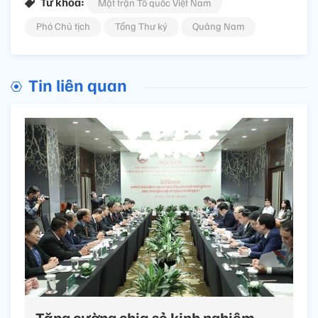
Từ khóa:
Mặt trận Tổ quốc Việt Nam
Phó Chủ tịch
Tổng Thư ký
Quảng Nam
Tin liên quan
Tăng cường chia sẻ kinh nghiệm