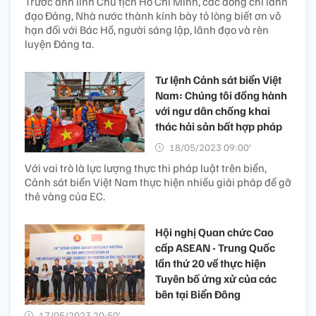
Trước anh linh Chủ tịch Hồ Chí Minh, các đồng chí lãnh
đạo Đảng, Nhà nước thành kính bày tỏ lòng biết ơn vô
hạn đối với Bác Hồ, người sáng lập, lãnh đạo và rèn
luyện Đảng ta.
Tư lệnh Cảnh sát biển Việt
Nam: Chúng tôi đồng hành
với ngư dân chống khai
thác hải sản bất hợp pháp
18/05/2023 09:00’
Với vai trò là lực lượng thực thi pháp luật trên biển,
Cảnh sát biển Việt Nam thực hiện nhiều giải pháp để gỡ
thẻ vàng của EC.
Hội nghị Quan chức Cao
cấp ASEAN - Trung Quốc
lần thứ 20 về thực hiện
Tuyên bố ứng xử của các
bên tại Biển Đông
17/05/2023 20:50’