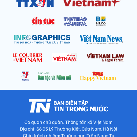
Cơ quan chủ quản: Thông tấn xã Việt Nam
Địa chỉ: Số 05 Lý Thường Kiệt, Cửa Nam, Hà Nội
Chịu trách nhiệm: Trưởng ban Trần Ngọc Tú