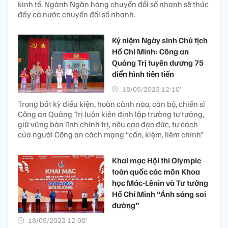
kinh tế. Ngành Ngân hàng chuyển đổi số nhanh sẽ thúc
đẩy cả nước chuyển đổi số nhanh.
Kỷ niệm Ngày sinh Chủ tịch
Hồ Chí Minh: Công an
Quảng Trị tuyên dương 75
điển hình tiên tiến
18/05/2023 12:10’
Trong bất kỳ điều kiện, hoàn cảnh nào, cán bộ, chiến sĩ
Công an Quảng Trị luôn kiên định lập trường tư tưởng,
giữ vững bản lĩnh chính trị, nêu cao đạo đức, tư cách
của người Công an cách mạng “cần, kiệm, liêm chính”
Khai mạc Hội thi Olympic
toàn quốc các môn Khoa
học Mác-Lênin và Tư tưởng
Hồ Chí Minh “Ánh sáng soi
đường”
18/05/2023 12:00’