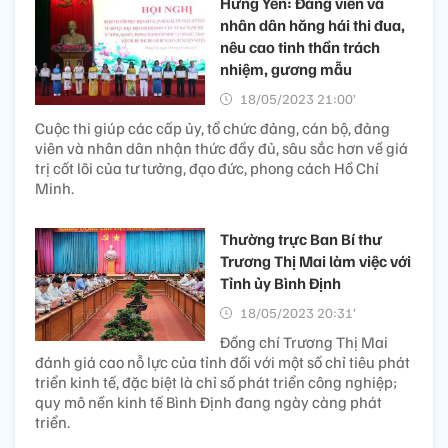
Hưng Yên: Đảng viên và
nhân dân hăng hái thi đua,
nêu cao tinh thần trách
nhiệm, gương mẫu
18/05/2023 21:00’
Cuộc thi giúp các cấp ủy, tổ chức đảng, cán bộ, đảng
viên và nhân dân nhận thức đầy đủ, sâu sắc hơn về giá
trị cốt lõi của tư tưởng, đạo đức, phong cách Hồ Chí
Minh.
Thường trực Ban Bí thư
Trương Thị Mai làm việc với
Tỉnh ủy Bình Định
18/05/2023 20:31’
Đồng chí Trương Thị Mai
đánh giá cao nỗ lực của tỉnh đối với một số chỉ tiêu phát
triển kinh tế, đặc biệt là chỉ số phát triển công nghiệp;
quy mô nền kinh tế Bình Định đang ngày càng phát
triển.