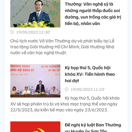
Thưởng: Văn nghệ sỹ là
những người thắp đuốc soi
đường, vun trồng các giá trị
tiến bộ, nhân văn
19/05/2023 12:30’
Chủ tịch nước Võ Văn Thưởng dự và phát biểu tại Lễ
trao tặng Giải thưởng Hồ Chí Minh, Giải thưởng Nhà
nước về văn học nghệ thuật.
Kỳ họp thứ 5, Quốc hội
khóa XV: Tiến hành theo
hai đợt
19/05/2023 11:23’
Kỳ họp thứ 5, Quốc hội khóa
XV sẽ họp phiên trù bị và khai mạc trọng thể vào ngày
22/5/2023, dự kiến bế mạc vào ngày 23/6/2023.
Đề nghị kỷ luật Ban Thường
vụ Huyện ủy Sơn Tây