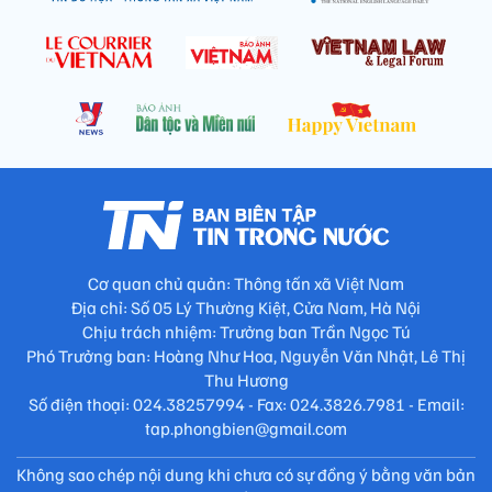
Cơ quan chủ quản: Thông tấn xã Việt Nam
Địa chỉ: Số 05 Lý Thường Kiệt, Cửa Nam, Hà Nội
Chịu trách nhiệm: Trưởng ban Trần Ngọc Tú
Phó Trưởng ban: Hoàng Như Hoa, Nguyễn Văn Nhật, Lê Thị
Thu Hương
Số điện thoại: 024.38257994 - Fax: 024.3826.7981 - Email:
tap.phongbien@gmail.com
Không sao chép nội dung khi chưa có sự đồng ý bằng văn bản