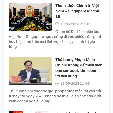
Tham khảo Chính trị Việt
Nam – Singapore lần thứ
15
18/05/2023 21:10’
Quan hệ Đối tác chiến lược
Việt Nam-Singapore ngày càng đi vào chiều sâu, phát
huy hiệu quả trên mọi lĩnh vực, tin cậy chính trị gia
tăng.
Thủ tướng Phạm Minh
Chính: Không để thiếu điện
cho sản xuất, kinh doanh
và tiêu dùng
18/05/2023 21:04’
Thủ tướng chỉ đạo các giải pháp trước mắt với yêu cầu
từ nay tới ngày 25/5, không để thiếu điện cho sản xuất,
kinh doanh và tiêu dùng.