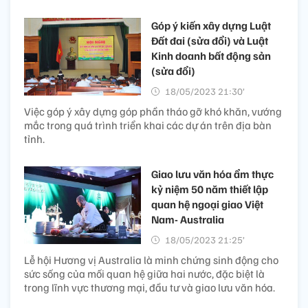
Góp ý kiến xây dựng Luật
Đất đai (sửa đổi) và Luật
Kinh doanh bất động sản
(sửa đổi)
18/05/2023 21:30’
Việc góp ý xây dựng góp phần tháo gỡ khó khăn, vướng
mắc trong quá trình triển khai các dự án trên địa bàn
tỉnh.
Giao lưu văn hóa ẩm thực
kỷ niệm 50 năm thiết lập
quan hệ ngoại giao Việt
Nam- Australia
18/05/2023 21:25’
Lễ hội Hương vị Australia là minh chứng sinh động cho
sức sống của mối quan hệ giữa hai nước, đặc biệt là
trong lĩnh vực thương mại, đầu tư và giao lưu văn hóa.