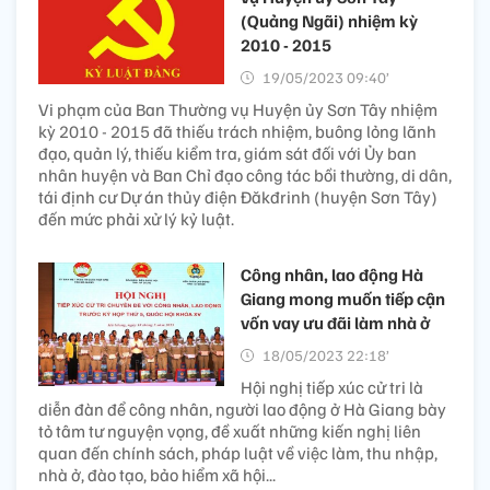
(Quảng Ngãi) nhiệm kỳ
2010 - 2015
19/05/2023 09:40’
Vi phạm của Ban Thường vụ Huyện ủy Sơn Tây nhiệm
kỳ 2010 - 2015 đã thiếu trách nhiệm, buông lỏng lãnh
đạo, quản lý, thiếu kiểm tra, giám sát đối với Ủy ban
nhân huyện và Ban Chỉ đạo công tác bồi thường, di dân,
tái định cư Dự án thủy điện Đăkđrinh (huyện Sơn Tây)
đến mức phải xử lý kỷ luật.
Công nhân, lao động Hà
Giang mong muốn tiếp cận
vốn vay ưu đãi làm nhà ở
18/05/2023 22:18’
Hội nghị tiếp xúc cử tri là
diễn đàn để công nhân, người lao động ở Hà Giang bày
tỏ tâm tư nguyện vọng, đề xuất những kiến nghị liên
quan đến chính sách, pháp luật về việc làm, thu nhập,
nhà ở, đào tạo, bảo hiểm xã hội...