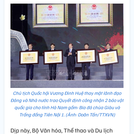
Chủ tịch Quốc hội Vương Đình Huệ thay mặt lãnh đạo
Đảng và Nhà nước trao Quyết định công nhận 2 bảo vật
quốc gia cho tỉnh Hà Nam gồm: Bia đá chùa Giàu và
Trống đồng Tiên Nội 1. (Ảnh: Doãn Tấn/TTXVN)
Dịp này, Bộ Văn hóa, Thể thao và Du lịch