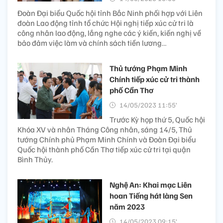
Đoàn Đại biểu Quốc hội tỉnh Bắc Ninh phối hợp với Liên
đoàn Lao động tỉnh tổ chức Hội nghị tiếp xúc cử tri là
công nhân lao động, lắng nghe các ý kiến, kiến nghị về
bảo đảm việc làm và chính sách tiền lương…
Thủ tướng Phạm Minh
Chính tiếp xúc cử tri thành
phố Cần Thơ
14/05/2023 11:55’
Trước Kỳ họp thứ 5, Quốc hội
Khóa XV và nhân Tháng Công nhân, sáng 14/5, Thủ
tướng Chính phủ Phạm Minh Chính và Đoàn Đại biểu
Quốc hội thành phố Cần Thơ tiếp xúc cử tri tại quận
Bình Thủy.
Nghệ An: Khai mạc Liên
hoan Tiếng hát làng Sen
năm 2023
14/05/2023 09:15’