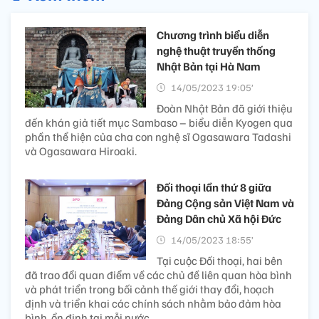
Chương trình biểu diễn
nghệ thuật truyền thống
Nhật Bản tại Hà Nam
14/05/2023 19:05’
Đoàn Nhật Bản đã giới thiệu
đến khán giả tiết mục Sambaso – biểu diễn Kyogen qua
phần thể hiện của cha con nghệ sĩ Ogasawara Tadashi
và Ogasawara Hiroaki.
Đối thoại lần thứ 8 giữa
Đảng Cộng sản Việt Nam và
Đảng Dân chủ Xã hội Đức
14/05/2023 18:55’
Tại cuộc Đối thoại, hai bên
đã trao đổi quan điểm về các chủ đề liên quan hòa bình
và phát triển trong bối cảnh thế giới thay đổi, hoạch
định và triển khai các chính sách nhằm bảo đảm hòa
bình, ổn định tại mỗi nước.