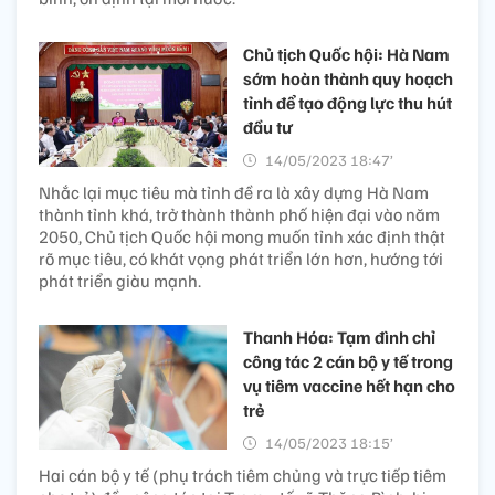
Chủ tịch Quốc hội: Hà Nam
sớm hoàn thành quy hoạch
tỉnh để tạo động lực thu hút
đầu tư
14/05/2023 18:47’
Nhắc lại mục tiêu mà tỉnh đề ra là xây dựng Hà Nam
thành tỉnh khá, trở thành thành phố hiện đại vào năm
2050, Chủ tịch Quốc hội mong muốn tỉnh xác định thật
rõ mục tiêu, có khát vọng phát triển lớn hơn, hướng tới
phát triển giàu mạnh.
Thanh Hóa: Tạm đình chỉ
công tác 2 cán bộ y tế trong
vụ tiêm vaccine hết hạn cho
trẻ
14/05/2023 18:15’
Hai cán bộ y tế (phụ trách tiêm chủng và trực tiếp tiêm