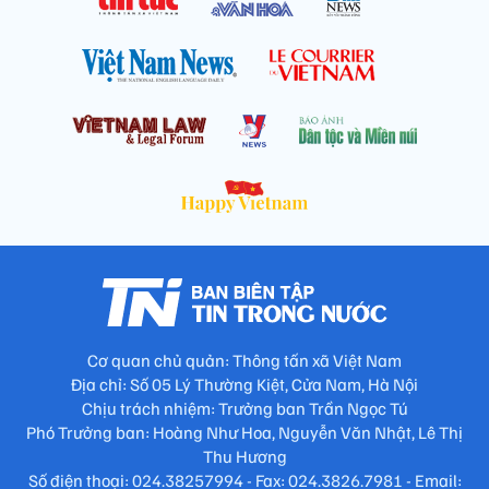
Cơ quan chủ quản: Thông tấn xã Việt Nam
Địa chỉ: Số 05 Lý Thường Kiệt, Cửa Nam, Hà Nội
Chịu trách nhiệm: Trưởng ban Trần Ngọc Tú
Phó Trưởng ban: Hoàng Như Hoa, Nguyễn Văn Nhật, Lê Thị
Thu Hương
Số điện thoại: 024.38257994 - Fax: 024.3826.7981 - Email: