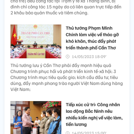
cho trẻ) đều công tác tại Trạm y tế xã Thăng Bình, bị
đình chỉ công tác 15 ngày do có liên quan trực tiếp đến
2 khâu bảo quản thuốc và tiêm chủng.
Thủ tướng Phạm Minh
Chính làm việc về tháo gỡ
khó khăn, thúc đẩy phát
triển thành phố Cần Thơ
14/05/2023 18:09’
Thủ tướng lưu ý Cần Thơ phải đẩy mạnh hiệu quả
Chương trình phục hồi và phát triển kinh tế-xã hội; 3
Chương trình mục tiêu quốc gia; kích cầu đầu tư, tiêu
dùng, đẩy mạnh phong trào người Việt Nam dùng hàng
Việt Nam;
Tiếp xúc cử tri: Công nhân
lao động Bắc Ninh nêu
nhiều kiến nghị về việc làm,
tiền lương
14/05/2023 15:00’