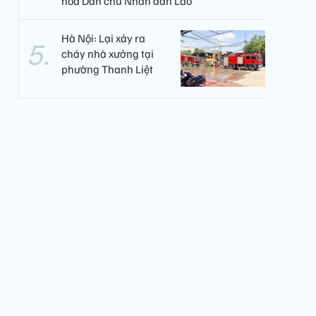
hòa Dân chủ Nhân dân Lào
Hà Nội: Lại xảy ra
cháy nhà xưởng tại
phường Thanh Liệt