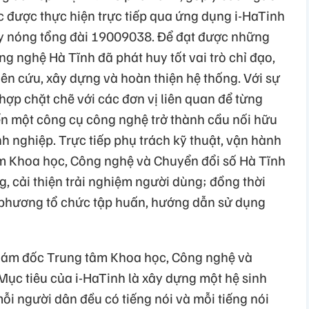
c được thực hiện trực tiếp qua ứng dụng i-HaTinh
 nóng tổng đài 19009038. Để đạt được những
ng nghệ Hà Tĩnh đã phát huy tốt vai trò chỉ đạo,
ên cứu, xây dựng và hoàn thiện hệ thống. Với sự
 hợp chặt chẽ với các đơn vị liên quan để từng
iến một công cụ công nghệ trở thành cầu nối hữu
 nghiệp. Trực tiếp phụ trách kỹ thuật, vận hành
âm Khoa học, Công nghệ và Chuyển đổi số Hà Tĩnh
, cải thiện trải nghiệm người dùng; đồng thời
a phương tổ chức tập huấn, hướng dẫn sử dụng
ám đốc Trung tâm Khoa học, Công nghệ và
Mục tiêu của i-HaTinh là xây dựng một hệ sinh
mỗi người dân đều có tiếng nói và mỗi tiếng nói