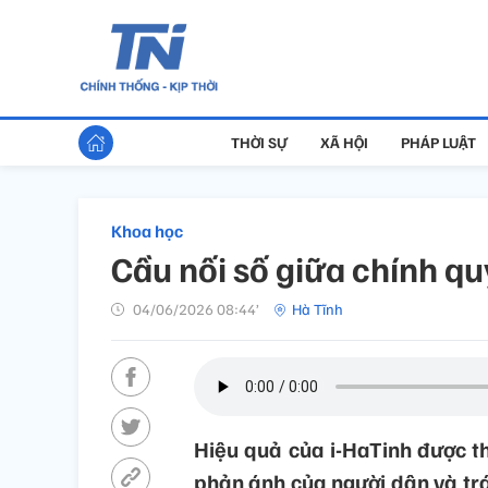
THỜI SỰ
XÃ HỘI
PHÁP LUẬT
Khoa học
Cầu nối số giữa chính q
04/06/2026 08:44’
Hà Tĩnh
Hiệu quả của i-HaTinh được thể
phản ánh của người dân và trá