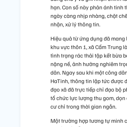
hạn. Con số này phản ánh tinh 
ngày càng nhịp nhàng, chặt chẽ
nhận, xử lý thông tin.
Hiệu quả từ ứng dụng đã mang l
khu vực thôn 1, xã Cẩm Trung là
tình trạng rác thải tập kết bừa 
nặng nề, ảnh hưởng nghiêm trọ
dân. Ngay sau khi một công dân
HaTinh, thông tin lập tức được
đạo xã đã trực tiếp chỉ đạo bộ
tổ chức lực lượng thu gom, dọn
cư chỉ trong thời gian ngắn.
Một trường hợp tương tự minh c