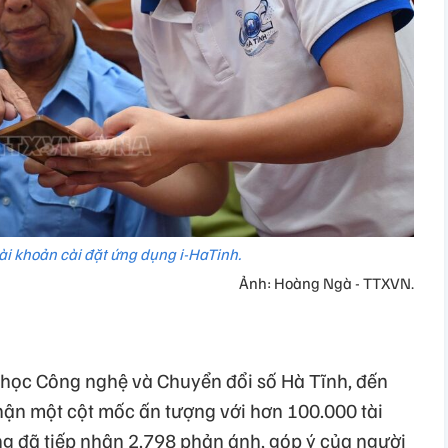
ài khoản cài đặt ứng dụng i-HaTinh.
Ảnh: Hoàng Ngà - TTXVN.
 học Công nghệ và Chuyển đổi số Hà Tĩnh, đến
hận một cột mốc ấn tượng với hơn 100.000 tài
g đã tiếp nhận 2.798 phản ánh, góp ý của người