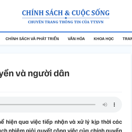
CHÍNH SÁCH VÀ PHÁT TRIỂN
VĂN HÓA
KHOA HỌC
TRAN
uyền và người dân
 hiện qua việc tiếp nhận và xử lý kịp thời các
ch nhiệm giải quyết công việc của chính quyền