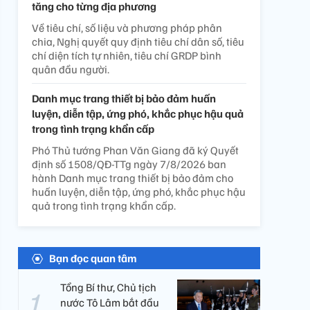
tăng cho từng địa phương
Về tiêu chí, số liệu và phương pháp phân
chia, Nghị quyết quy định tiêu chí dân số, tiêu
chí diện tích tự nhiên, tiêu chí GRDP bình
quân đầu người.
Danh mục trang thiết bị bảo đảm huấn
luyện, diễn tập, ứng phó, khắc phục hậu quả
trong tình trạng khẩn cấp
Phó Thủ tướng Phan Văn Giang đã ký Quyết
định số 1508/QĐ-TTg ngày 7/8/2026 ban
hành Danh mục trang thiết bị bảo đảm cho
huấn luyện, diễn tập, ứng phó, khắc phục hậu
quả trong tình trạng khẩn cấp.
Bạn đọc quan tâm
Tổng Bí thư, Chủ tịch
nước Tô Lâm bắt đầu