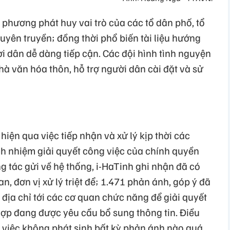
a phương phát huy vai trò của các tổ dân phố, tổ
tuyên truyền; đồng thời phổ biến tài liệu hướng
 dân dễ dàng tiếp cận. Các đội hình tình nguyện
à văn hóa thôn, hỗ trợ người dân cài đặt và sử
iện qua việc tiếp nhận và xử lý kịp thời các
h nhiệm giải quyết công việc của chính quyền
g tác gửi về hệ thống, i-HaTinh ghi nhận đã có
, đơn vị xử lý triệt để; 1.471 phản ánh, góp ý đã
địa chỉ tới các cơ quan chức năng để giải quyết
ợp đang được yêu cầu bổ sung thông tin. Điều
à việc không phát sinh bất kỳ phản ánh nào quá