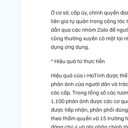
Ở cơ sở, cấp ủy, chính quyền đị
liên gia tự quản trong công tác 
dẫn qua các nhóm Zalo để người
cũng thường xuyên có mặt tại nh
dụng ứng dụng.
* Hiệu quả từ thực tiễn
Hiệu quả của i-HaTinh được thể h
phản ánh của người dân và trác
các cấp. Trong tổng số các tươn
1.100 phản ánh được các cơ quan
được tiếp nhận, phân phối đúng 
theo thẩm quyền và 15 trường h
đáng chú ý và ghi nhận chính l