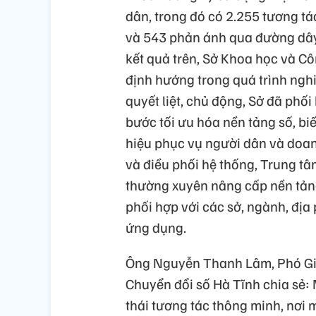
dân, trong đó có 2.255 tương tá
và 543 phản ánh qua đường dây
kết quả trên, Sở Khoa học và Cô
định hướng trong quá trình nghi
quyết liệt, chủ động, Sở đã phối
bước tối ưu hóa nền tảng số, b
hiệu phục vụ người dân và doanh
và điều phối hệ thống, Trung t
thường xuyên nâng cấp nền tảng
phối hợp với các sở, ngành, đị
ứng dụng.
Ông Nguyễn Thanh Lâm, Phó Gi
Chuyển đổi số Hà Tĩnh chia sẻ: 
thái tương tác thông minh, nơi 