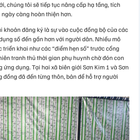
i, chúng tôi sẽ tiếp tục nâng cấp hạ tầng, tích
h ngày càng hoàn thiện hơn.
i khoản đăng ký là sự vào cuộc đồng bộ của các
dụng số đến gần hơn với người dân. Nhiều mô
 triển khai như các “điểm hẹn số” trước cổng
 niên tranh thủ thời gian phụ huynh chờ đón con
 ứng dụng. Tại hai xã biên giới Sơn Kim 1 và Sơn
g đồng đã đến từng thôn, bản để hỗ trợ người