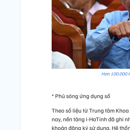
Hơn 100.000 t
* Phủ sóng ứng dụng số
Theo số liệu từ Trung tâm Khoa
nay, nền tảng i-HaTinh đã ghi n
khoản đăng ký sử dụng. Hệ thốn