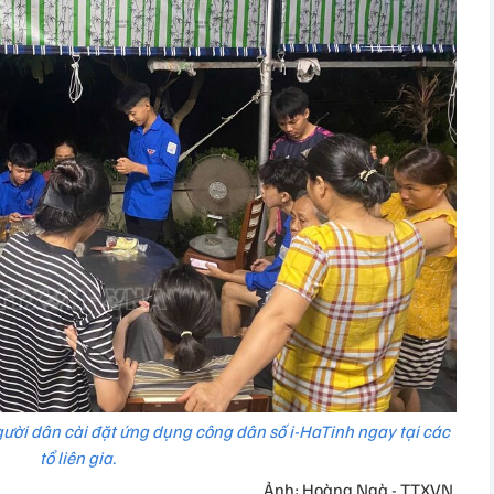
gười dân cài đặt ứng dụng công dân số i-HaTinh ngay tại các
tổ liên gia.
Ảnh: Hoàng Ngà - TTXVN.