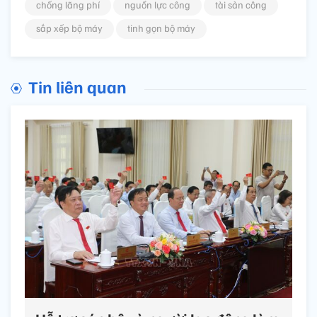
chống lãng phí
nguồn lực công
tài sản công
sắp xếp bộ máy
tinh gọn bộ máy
Tin liên quan