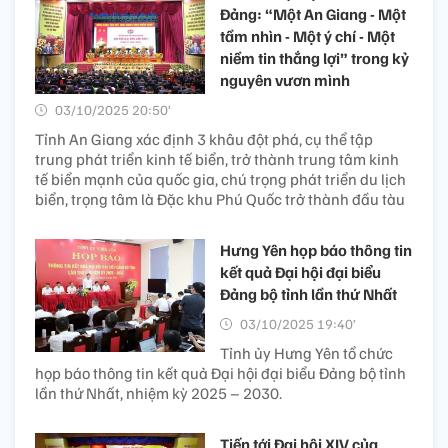
Đảng: “Một An Giang - Một
tầm nhìn - Một ý chí - Một
niềm tin thắng lợi” trong kỷ
nguyên vươn mình
03/10/2025 20:50’
Tỉnh An Giang xác định 3 khâu đột phá, cụ thể tập
trung phát triển kinh tế biển, trở thành trung tâm kinh
tế biển mạnh của quốc gia, chú trọng phát triển du lịch
biển, trọng tâm là Đặc khu Phú Quốc trở thành đầu tàu
Hưng Yên họp báo thông tin
kết quả Đại hội đại biểu
Đảng bộ tỉnh lần thứ Nhất
03/10/2025 19:40’
Tỉnh ủy Hưng Yên tổ chức
họp báo thông tin kết quả Đại hội đại biểu Đảng bộ tỉnh
lần thứ Nhất, nhiệm kỳ 2025 – 2030.
Tiến tới Đại hội XIV của