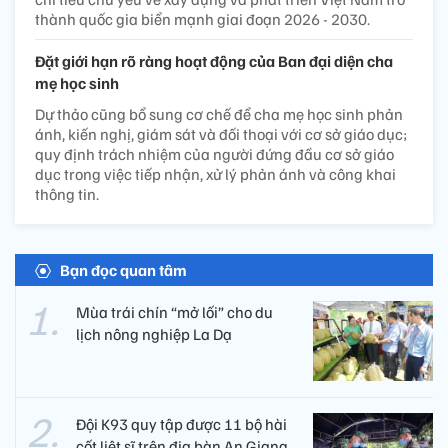
thành quốc gia biển mạnh giai đoạn 2026 - 2030.
Đặt giới hạn rõ ràng hoạt động của Ban đại diện cha
mẹ học sinh
Dự thảo cũng bổ sung cơ chế để cha mẹ học sinh phản
ánh, kiến nghị, giám sát và đối thoại với cơ sở giáo dục;
quy định trách nhiệm của người đứng đầu cơ sở giáo
dục trong việc tiếp nhận, xử lý phản ánh và công khai
thông tin.
Bạn đọc quan tâm
Mùa trái chín “mở lối” cho du
lịch nông nghiệp La Dạ
Đội K93 quy tập được 11 bộ hài
cốt liệt sĩ trên địa bàn An Giang