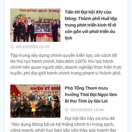
Tiến tới Đại hội XIV của
Đảng: Thành phố Huế tập
trung phát triển kinh tế di
sản gắn với phát triển du
lịch
03/10/2025 15:31’
Tập trung xây dựng chính quyền kiến tạo, cải cách tối
đa thủ tục hành chính, bảo đảm 100% thủ tục hành
chính liên quan người dân, doanh nghiệp thực hiện trực
tuyến, phi địa giới hành chính trong phạm vi thành phố.
Phó Tổng Tham mưu
trưởng Thái Đại Ngọc làm
Bí thư Tỉnh ủy Gia Lai
03/10/2025 15:04’
Đại hội lần này có chủ đề
“Xây dựng Đảng bộ và hệ thống chính trị trong sạch,
vững mạnh; phát huy bản sắc văn hóa, sức mạnh đại