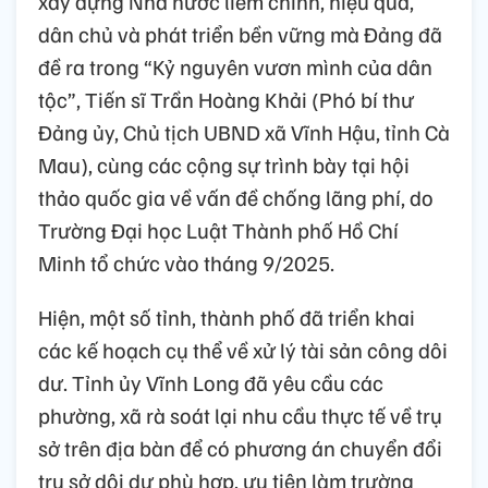
xây dựng Nhà nước liêm chính, hiệu quả,
dân chủ và phát triển bền vững mà Đảng đã
đề ra trong “Kỷ nguyên vươn mình của dân
tộc”, Tiến sĩ Trần Hoàng Khải (Phó bí thư
Đảng ủy, Chủ tịch UBND xã Vĩnh Hậu, tỉnh Cà
Mau), cùng các cộng sự trình bày tại hội
thảo quốc gia về vấn đề chống lãng phí, do
Trường Đại học Luật Thành phố Hồ Chí
Minh tổ chức vào tháng 9/2025.
Hiện, một số tỉnh, thành phố đã triển khai
các kế hoạch cụ thể về xử lý tài sản công dôi
dư. Tỉnh ủy Vĩnh Long đã yêu cầu các
phường, xã rà soát lại nhu cầu thực tế về trụ
sở trên địa bàn để có phương án chuyển đổi
trụ sở dôi dư phù hợp, ưu tiên làm trường