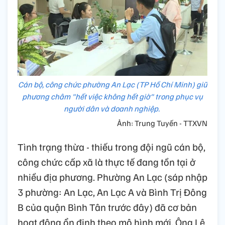
Cán bộ, công chức phường An Lạc (TP Hồ Chí Minh) giữ
phương châm "hết việc không hết giờ" trong phục vụ
người dân và doanh nghiệp.
Ảnh: Trung Tuyến - TTXVN
Tình trạng thừa - thiếu trong đội ngũ cán bộ,
công chức cấp xã là thực tế đang tồn tại ở
nhiều địa phương. Phường An Lạc (sáp nhập
3 phường: An Lạc, An Lạc A và Bình Trị Đông
B của quận Bình Tân trước đây) đã cơ bản
hoạt động ổn định theo mô hình mới. Ông Lê