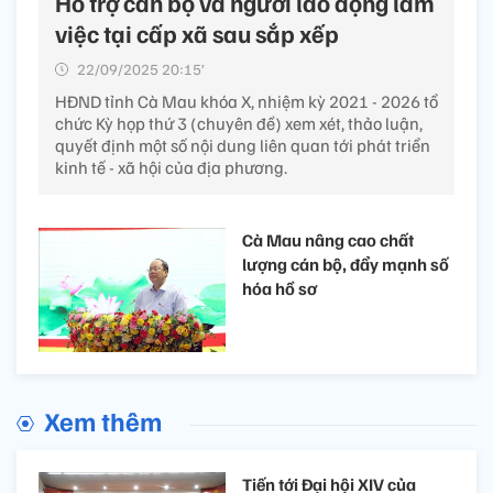
Hỗ trợ cán bộ và người lao động làm
việc tại cấp xã sau sắp xếp
22/09/2025 20:15’
HĐND tỉnh Cà Mau khóa X, nhiệm kỳ 2021 - 2026 tổ
chức Kỳ họp thứ 3 (chuyên đề) xem xét, thảo luận,
quyết định một số nội dung liên quan tới phát triển
kinh tế - xã hội của địa phương.
Cà Mau nâng cao chất
lượng cán bộ, đẩy mạnh số
hóa hồ sơ
Xem thêm
Tiến tới Đại hội XIV của