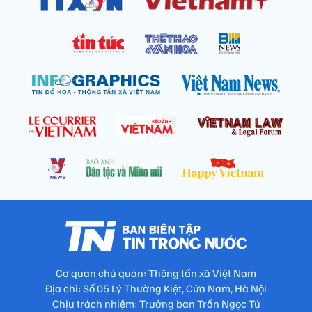
Cơ quan chủ quản: Thông tấn xã Việt Nam
Địa chỉ: Số 05 Lý Thường Kiệt, Cửa Nam, Hà Nội
Chịu trách nhiệm: Trưởng ban Trần Ngọc Tú