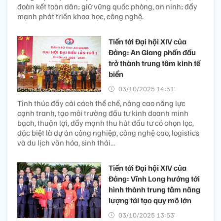
đoàn kết toàn dân; giữ vững quốc phòng, an ninh; đẩy
mạnh phát triển khoa học, công nghệ.
Tiến tới Đại hội XIV của
Đảng: An Giang phấn đấu
trở thành trung tâm kinh tế
biển
03/10/2025 14:51’
Tỉnh thúc đẩy cải cách thể chế, nâng cao năng lực
cạnh tranh, tạo môi trường đầu tư kinh doanh minh
bạch, thuận lợi, đẩy mạnh thu hút đầu tư có chọn lọc,
đặc biệt là dự án công nghiệp, công nghệ cao, logistics
và du lịch văn hóa, sinh thái…
Tiến tới Đại hội XIV của
Đảng: Vĩnh Long hướng tới
hình thành trung tâm năng
lượng tái tạo quy mô lớn
03/10/2025 13:53’