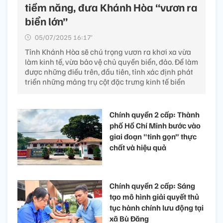
tiềm năng, đưa Khánh Hòa “vươn ra
biển lớn”
05/07/2025 16:17’
Tỉnh Khánh Hòa sẽ chú trọng vươn ra khơi xa vừa
làm kinh tế, vừa bảo vệ chủ quyền biển, đảo. Để làm
được những điều trên, đầu tiên, tỉnh xác định phát
triển những mảng trụ cột đặc trưng kinh tế biển
Chính quyền 2 cấp: Thành
phố Hồ Chí Minh bước vào
giai đoạn "tinh gọn” thực
chất và hiệu quả
Chính quyền 2 cấp: Sáng
tạo mô hình giải quyết thủ
tục hành chính lưu động tại
xã Bù Đăng