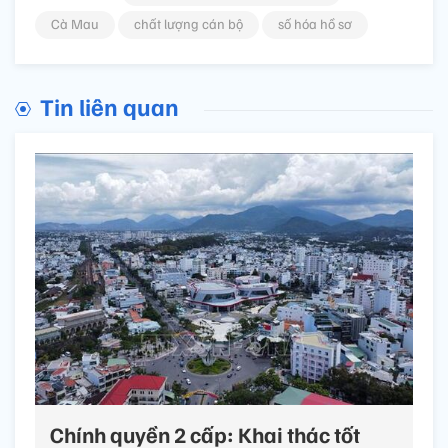
Cà Mau
chất lượng cán bộ
số hóa hồ sơ
Tin liên quan
Chính quyền 2 cấp: Khai thác tốt