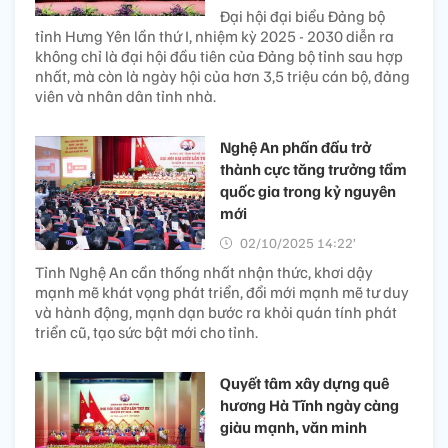
Đại hội đại biểu Đảng bộ
tỉnh Hưng Yên lần thứ I, nhiệm kỳ 2025 - 2030 diễn ra
không chỉ là đại hội đầu tiên của Đảng bộ tỉnh sau hợp
nhất, mà còn là ngày hội của hơn 3,5 triệu cán bộ, đảng
viên và nhân dân tỉnh nhà.
Nghệ An phấn đấu trở
thành cực tăng trưởng tầm
quốc gia trong kỷ nguyên
mới
02/10/2025 14:22’
Tỉnh Nghệ An cần thống nhất nhận thức, khơi dậy
mạnh mẽ khát vọng phát triển, đổi mới mạnh mẽ tư duy
và hành động, mạnh dạn bước ra khỏi quán tính phát
triển cũ, tạo sức bật mới cho tỉnh.
Quyết tâm xây dựng quê
hương Hà Tĩnh ngày càng
giàu mạnh, văn minh