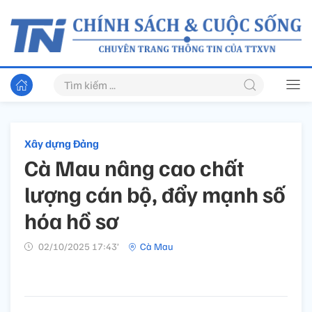
Xây dựng Đảng
Cà Mau nâng cao chất
lượng cán bộ, đẩy mạnh số
hóa hồ sơ
02/10/2025 17:43’
Cà Mau