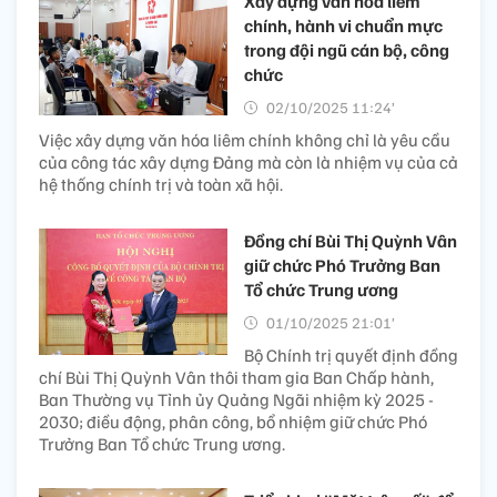
Xây dựng văn hóa liêm
chính, hành vi chuẩn mực
trong đội ngũ cán bộ, công
chức
02/10/2025 11:24’
Việc xây dựng văn hóa liêm chính không chỉ là yêu cầu
của công tác xây dựng Đảng mà còn là nhiệm vụ của cả
hệ thống chính trị và toàn xã hội.
Đồng chí Bùi Thị Quỳnh Vân
giữ chức Phó Trưởng Ban
Tổ chức Trung ương
01/10/2025 21:01’
Bộ Chính trị quyết định đồng
chí Bùi Thị Quỳnh Vân thôi tham gia Ban Chấp hành,
Ban Thường vụ Tỉnh ủy Quảng Ngãi nhiệm kỳ 2025 -
2030; điều động, phân công, bổ nhiệm giữ chức Phó
Trưởng Ban Tổ chức Trung ương.