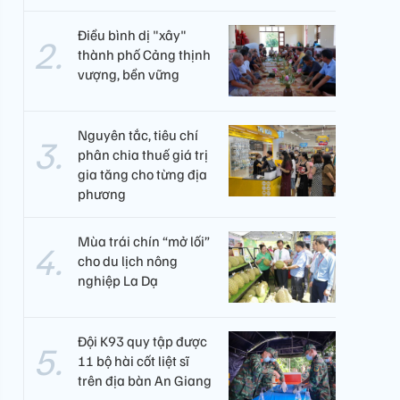
Điều bình dị "xây"
thành phố Cảng thịnh
vượng, bền vững
Nguyên tắc, tiêu chí
phân chia thuế giá trị
gia tăng cho từng địa
phương
Mùa trái chín “mở lối”
cho du lịch nông
nghiệp La Dạ
Đội K93 quy tập được
11 bộ hài cốt liệt sĩ
trên địa bàn An Giang