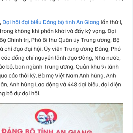
,
Đại hội đại biểu Đảng bộ tỉnh An Giang
lần thứ I,
trong không khí phấn khởi và đầy kỳ vọng. Đại
Bộ Chính trị, Phó Bí thư Quân ủy Trung ương, Bộ
 chỉ đạo đại hội. Ủy viên Trung ương Đảng, Phó
; các đồng chí nguyên lãnh đạo Đảng, Nhà nước,
ác bộ, ban ngành Trung ương, Quân khu 9; lãnh
qua các thời kỳ, Bà mẹ Việt Nam Anh hùng, Anh
ân, Anh hùng Lao động và 448 đại biểu, đại diện
g bộ dự đại hội.