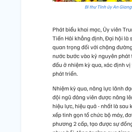
Bí thư Tỉnh ủy An Giang
Phát biểu khai mạc, Ủy viên Tr
Tiến Hải khẳng định, Đại hội là s
quan trọng đối với chặng đường 
nước bước vào kỷ nguyên phát tr
đấu ở nhiệm kỳ qua, xác định vị 
phát triển.
Nhiệm kỳ qua, năng lực lãnh đạ
đội ngũ đảng viên được nâng lê
hiệu lực, hiệu quả - nhất là sa
xếp tinh gọn tổ chức bộ máy, đ
phương 2 cấp, tạo được sự đồng