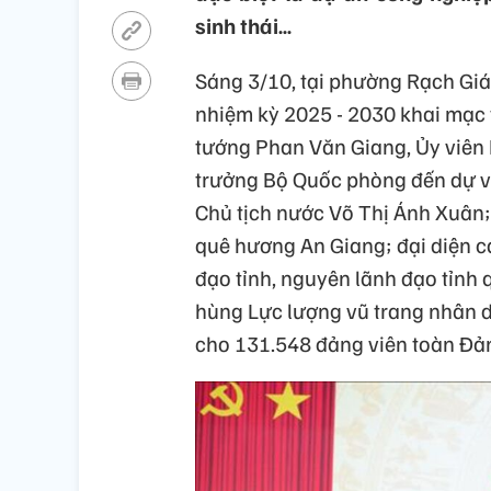
sinh thái…
Sáng 3/10, tại phường Rạch Giá
nhiệm kỳ 2025 - 2030 khai mạc 
tướng Phan Văn Giang, Ủy viên 
trưởng Bộ Quốc phòng đến dự và
Chủ tịch nước Võ Thị Ánh Xuân
quê hương An Giang; đại diện c
đạo tỉnh, nguyên lãnh đạo tỉnh 
hùng Lực lượng vũ trang nhân d
cho 131.548 đảng viên toàn Đản