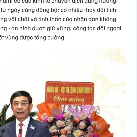
 năm; cơ cấu kinh tế chuyển dịch đúng hướng;
 tư ngày càng đồng bộ; có nhiều thay đổi tích
ống vật chất và tinh thần của nhân dân không
ng - an ninh được giữ vững; công tác đối ngoại,
 kết vùng được tăng cường.