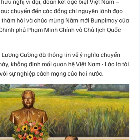
ữu nghị vĩ đại, đoàn kết đặc biệt Việt Nam –
hau; chuyển đến các đồng chí nguyên lãnh đạo
ời thăm hỏi và chúc mừng Năm mới Bunpimay của
 Chính phủ Phạm Minh Chính và Chủ tịch Quốc
c Lương Cường đã thông tin về ý nghĩa chuyến
ày, khẳng định mối quan hệ Việt Nam - Lào là tài
n với sự nghiệp cách mạng của hai nước.