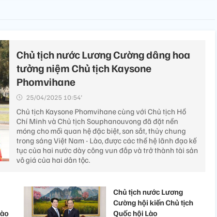
Chủ tịch nước Lương Cường dâng hoa
tưởng niệm Chủ tịch Kaysone
Phomvihane
25/04/2025 10:54’
Chủ tịch Kaysone Phomvihane cùng với Chủ tịch Hồ
Chí Minh và Chủ tịch Souphanouvong đã đặt nền
móng cho mối quan hệ đặc biệt, son sắt, thủy chung
trong sáng Việt Nam - Lào, được các thế hệ lãnh đạo kế
tục của hai nước dày công vun đắp và trở thành tài sản
vô giá của hai dân tộc.
Chủ tịch nước Lương
Cường hội kiến Chủ tịch
Lào
Quốc hội Lào