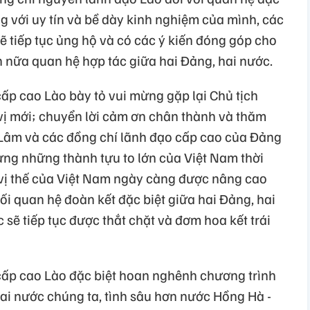
g với uy tín và bề dày kinh nghiệm của mình, các
 tiếp tục ủng hộ và có các ý kiến đóng góp cho
n nữa quan hệ hợp tác giữa hai Đảng, hai nước.
ấp cao Lào bày tỏ vui mừng gặp lại Chủ tịch
ị mới; chuyển lời cảm ơn chân thành và thăm
ô Lâm và các đồng chí lãnh đạo cấp cao của Đảng
ng những thành tựu to lớn của Việt Nam thời
à vị thế của Việt Nam ngày càng được nâng cao
mối quan hệ đoàn kết đặc biệt giữa hai Đảng, hai
ẽ tiếp tục được thắt chặt và đơm hoa kết trái
cấp cao Lào đặc biệt hoan nghênh chương trình
hai nước chúng ta, tình sâu hơn nước Hồng Hà -