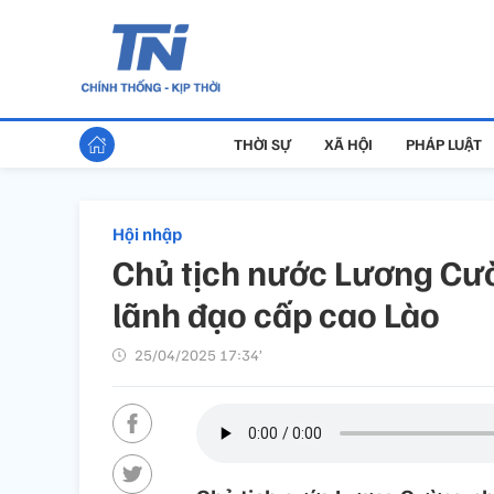
THỜI SỰ
XÃ HỘI
PHÁP LUẬT
Hội nhập
Chủ tịch nước Lương Cườ
lãnh đạo cấp cao Lào
25/04/2025 17:34’