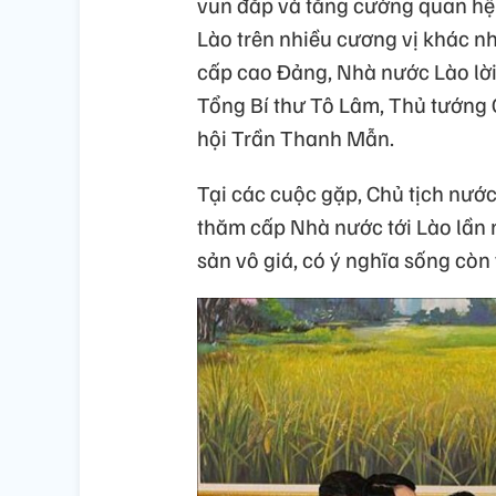
vun đắp và tăng cường quan hệ h
Lào trên nhiều cương vị khác n
cấp cao Đảng, Nhà nước Lào l
Tổng Bí thư Tô Lâm, Thủ tướng
hội Trần Thanh Mẫn.
Tại các cuộc gặp, Chủ tịch nướ
thăm cấp Nhà nước tới Lào lần n
sản vô giá, có ý nghĩa sống cò