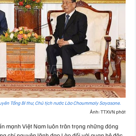
yên Tổng Bí thư, Chủ tịch nước Lào Choummaly Sayasone.
Ảnh: TTXVN phát
n mạnh Việt Nam luôn trân trọng những đóng
ng chí nguyên lãnh đạo Lào đối với quan hệ đặc