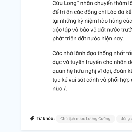
Cửu Long” nhân chuyến thăm lầ
để tri ân các đồng chí Lào đã kề
lại những kỷ niệm hào hùng của
độc lập và bảo vệ đất nước trư
phát triển đất nước hiện nay.
Các nhà lãnh đạo thống nhất tầ
dục và tuyên truyền cho nhân dâ
quan hệ hữu nghị vĩ đại, đoàn kế
tục kề vai sát cánh và phối hợp 
nữa./.
Từ khóa:
Chủ tịch nước Lương Cường
đồng 