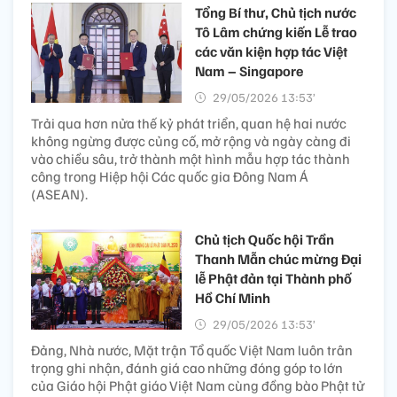
Tổng Bí thư, Chủ tịch nước
Tô Lâm chứng kiến Lễ trao
các văn kiện hợp tác Việt
Nam – Singapore
29/05/2026 13:53’
Trải qua hơn nửa thế kỷ phát triển, quan hệ hai nước
không ngừng được củng cố, mở rộng và ngày càng đi
vào chiều sâu, trở thành một hình mẫu hợp tác thành
công trong Hiệp hội Các quốc gia Đông Nam Á
(ASEAN).
Chủ tịch Quốc hội Trần
Thanh Mẫn chúc mừng Đại
lễ Phật đản tại Thành phố
Hồ Chí Minh
29/05/2026 13:53’
Đảng, Nhà nước, Mặt trận Tổ quốc Việt Nam luôn trân
trọng ghi nhận, đánh giá cao những đóng góp to lớn
của Giáo hội Phật giáo Việt Nam cùng đồng bào Phật tử