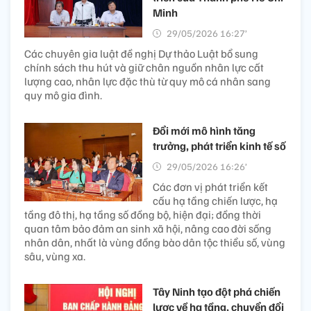
Minh
29/05/2026 16:27’
Các chuyên gia luật đề nghị Dự thảo Luật bổ sung
chính sách thu hút và giữ chân nguồn nhân lực cất
lượng cao, nhân lực đặc thù từ quy mô cá nhân sang
quy mô gia đình.
Đổi mới mô hình tăng
trưởng, phát triển kinh tế số
29/05/2026 16:26’
Các đơn vị phát triển kết
cấu hạ tầng chiến lược, hạ
tầng đô thị, hạ tầng số đồng bộ, hiện đại; đồng thời
quan tâm bảo đảm an sinh xã hội, nâng cao đời sống
nhân dân, nhất là vùng đồng bào dân tộc thiểu số, vùng
sâu, vùng xa.
Tây Ninh tạo đột phá chiến
lược về hạ tầng, chuyển đổi