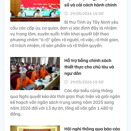
số và cải cách hành chính
29/05/2026 15:50’
Bí thư Tỉnh ủy Tây Ninh yêu
cầu các cấp ủy, cơ quan, đơn vị xác định đây là nhiệm
vụ trọng tâm, xuyên suốt; triển khai quyết liệt theo
phương châm “6 rõ” gồm: rõ người, rõ việc, rõ thời gian,
rõ trách nhiệm, rõ sản phẩm và rõ thẩm quyền.
Hỗ trợ bằng chính sách
thiết thực cho chủ tàu và
ngư dân
29/05/2026 15:50’
Các đại biểu cũng thông
qua Nghị quyết kéo dài thời gian thực hiện và giải ngân
kế hoạch vốn ngân sách trung ương năm 2025 sang
năm 2026 đối với 13 dự án, tổng số vốn gần 1.480 tỷ
đồng.
Hội nghị thông qua báo cáo