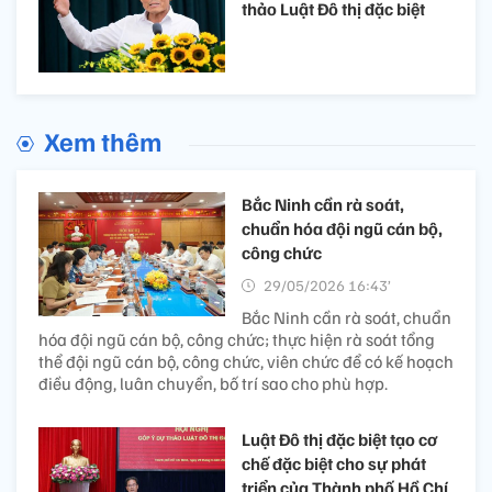
thảo Luật Đô thị đặc biệt
Xem thêm
Bắc Ninh cần rà soát,
chuẩn hóa đội ngũ cán bộ,
công chức
29/05/2026 16:43’
Bắc Ninh cần rà soát, chuẩn
hóa đội ngũ cán bộ, công chức; thực hiện rà soát tổng
thể đội ngũ cán bộ, công chức, viên chức để có kế hoạch
điều động, luân chuyển, bố trí sao cho phù hợp.
Luật Đô thị đặc biệt tạo cơ
chế đặc biệt cho sự phát
triển của Thành phố Hồ Chí