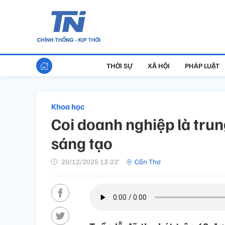
THỜI SỰ
XÃ HỘI
PHÁP LUẬT
Khoa học
Coi doanh nghiệp là trun
sáng tạo
20/12/2025 13:22’
Cần Thơ