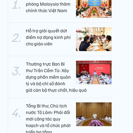
phòng Malaysia thăm
chính thức Việt Nam
Hỗ trợ giải quyết dứt
điểm nợ đọng kinh phí
cho giáo viên
Thường trực Ban Bí
thư Trần Cẩm Tú: Xây
dựng phần mềm quản
lý và bộ chỉ số đánh
giá cán bộ thực chất, hiệu quả
Tổng Bí thư, Chủ tịch
nước Tô Lâm: Phải đổi
mới công tác quy
hoạch và tổ chức phát
triển hạ tầng