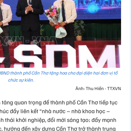
ND thành phố Cần Thơ tặng hoa cho đại diện hai đơn vị tổ
chức sự kiên.
Ảnh: Thu Hiền - TTXVN
 tảng quan trọng để thành phố Cần Thơ tiếp tục
thúc đẩy liên kết “nhà nước – nhà khoa học –
nh thái khởi nghiệp, đổi mới sáng tạo; đẩy mạnh
ực, hướng đến xây dựng Cần Thơ trở thành trung