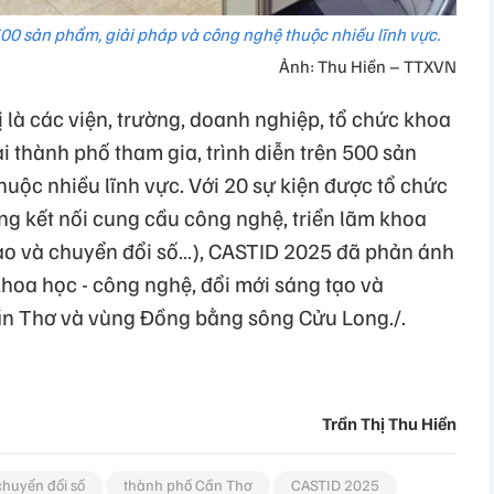
500 sản phẩm, giải pháp và công nghệ thuộc nhiều lĩnh vực.
Ảnh: Thu Hiền – TTXVN
ị là các viện, trường, doanh nghiệp, tổ chức khoa
 thành phố tham gia, trình diễn trên 500 sản
uộc nhiều lĩnh vực. Với 20 sự kiện được tổ chức
ộng kết nối cung cầu công nghệ, triển lãm khoa
tạo và chuyển đổi số…), CASTID 2025 đã phản ánh
khoa học - công nghệ, đổi mới sáng tạo và
ần Thơ và vùng Đồng bằng sông Cửu Long./.
Trần Thị Thu Hiền
chuyển đổi số
thành phố Cần Thơ
CASTID 2025