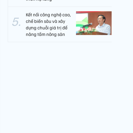
Kết nối công nghệ cao,
chế biến sâu và xây
dựng chuỗi giá trị để
nâng tầm nông sản