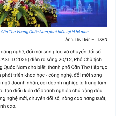
 Cần Thơ Vương Quốc Nam phát biểu tại lễ bế mạc.
Ảnh: Thu Hiền – TTXVN
 công nghệ, đổi mới sáng tạo và chuyển đổi số
ASTID 2025) diễn ra sáng 20/12, Phó Chủ tịch
Quốc Nam cho biết, thành phố Cần Thơ tiếp tục
phát triển khoa học - công nghệ, đổi mới sáng
ội ngũ doanh nhân, coi doanh nghiệp là trung tâm
ạo; tạo điều kiện để doanh nghiệp chủ động đầu
ng nghệ mới, chuyển đổi số, nâng cao năng suất,
anh cao.