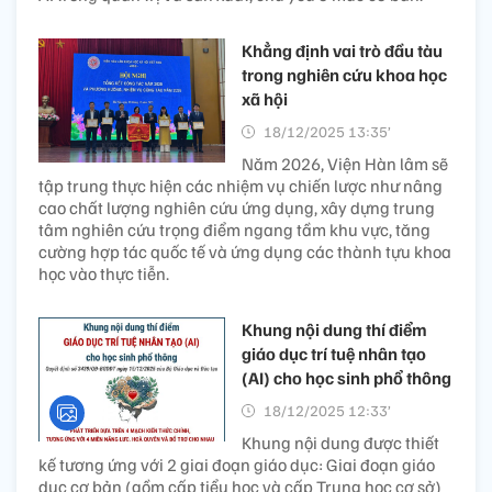
Khẳng định vai trò đầu tàu
trong nghiên cứu khoa học
xã hội
18/12/2025 13:35’
Năm 2026, Viện Hàn lâm sẽ
tập trung thực hiện các nhiệm vụ chiến lược như nâng
cao chất lượng nghiên cứu ứng dụng, xây dựng trung
tâm nghiên cứu trọng điểm ngang tầm khu vực, tăng
cường hợp tác quốc tế và ứng dụng các thành tựu khoa
học vào thực tiễn.
Khung nội dung thí điểm
giáo dục trí tuệ nhân tạo
(AI) cho học sinh phổ thông
18/12/2025 12:33’
Khung nội dung được thiết
kế tương ứng với 2 giai đoạn giáo dục: Giai đoạn giáo
dục cơ bản (gồm cấp tiểu học và cấp Trung học cơ sở)