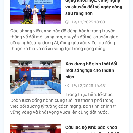
và chuyển đổi số ngày càng
sâu rộng hơn
19/12/2025 18:00’
Các phóng viên, nhà báo đã đồng hành trong truyền
thông về đổi mới sáng tạo, chuyển đổi số, chuyển giao
công nghệ, ứng dụng AI, đóng góp vào việc tạo đồng
thuận xã hội và cổ vũ sáng tạo trong cộng đồng.
Xây dựng hệ sinh thái đổi
mới sáng tạo cho thanh
niên
19/12/2025 16:48’
Trong thực tiễn, tổ chức
Đoàn luôn đồng hành cùng tuổi trẻ thành phố trong
việc bồi dưỡng lý tưởng cách mạng, bản lĩnh chính trị
vững vàng và khát vọng vươn lên cùng đất nước.
Câu lạc bộ Nhà báo Khoa