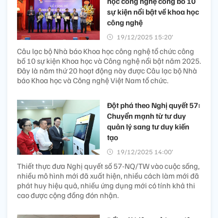
học công nghệ công bố 10
sự kiện nổi bật về khoa học
công nghệ
19/12/2025 15:20’
Câu lạc bộ Nhà báo Khoa học công nghệ tổ chức công
bố 10 sự kiện Khoa học và Công nghệ nổi bật năm 2025.
Đây là năm thứ 20 hoạt động này được Câu lạc bộ Nhà
báo Khoa học và Công nghệ Việt Nam tổ chức.
Đột phá theo Nghị quyết 57:
Chuyển mạnh từ tư duy
quản lý sang tư duy kiến
tạo
19/12/2025 14:00’
Thiết thực đưa Nghị quyết số 57-NQ/TW vào cuộc sống,
nhiều mô hình mới đã xuất hiện, nhiều cách làm mới đã
phát huy hiệu quả, nhiều ứng dụng mới có tính khả thi
cao được cộng đồng đón nhận.