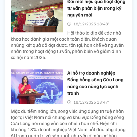
Đổi mới hiệu quả hoạt động
tư vấn phản biện trong kỷ
nguyên mới
18/12/2025 18:48’
Hội thảo là dịp để các nhà
khoa học đánh giá một cách toàn diện, khách quan
những kết quả đã đạt được; tồn tại, hạn chế và nguyên
nhân trong hoạt động tư vấn, phản biện và giám định
xã hội năm 2025.
AI hỗ trợ doanh nghiệp
Đồng bằng sông Cửu Long
nâng cao năng lực cạnh
tranh
18/12/2025 18:47’
Mặc dù tiềm năng lớn, song việc ứng dụng trí tuệ nhân
tạo tại Việt Nam nói chung và khu vực Đồng bằng sông
Cửu Long nói riêng vẫn còn nhiều hạn chế. Hiện chỉ
khoảng 18% doanh nghiệp Việt Nam bắt đầu ứng dụng
AI trong quản trị và sản xuất, chủ yếu ở mức cơ bản.