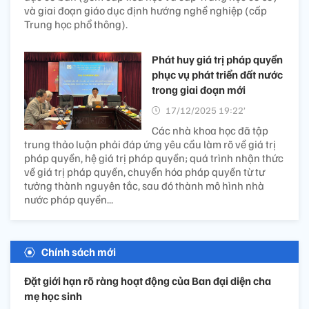
và giai đoạn giáo dục định hướng nghề nghiệp (cấp
Trung học phổ thông).
Phát huy giá trị pháp quyền
phục vụ phát triển đất nước
trong giai đoạn mới
17/12/2025 19:22’
Các nhà khoa học đã tập
trung thảo luận phải đáp ứng yêu cầu làm rõ về giá trị
pháp quyền, hệ giá trị pháp quyền; quá trình nhận thức
về giá trị pháp quyền, chuyển hóa pháp quyền từ tư
tưởng thành nguyên tắc, sau đó thành mô hình nhà
nước pháp quyền...
Chính sách mới
Đặt giới hạn rõ ràng hoạt động của Ban đại diện cha
mẹ học sinh