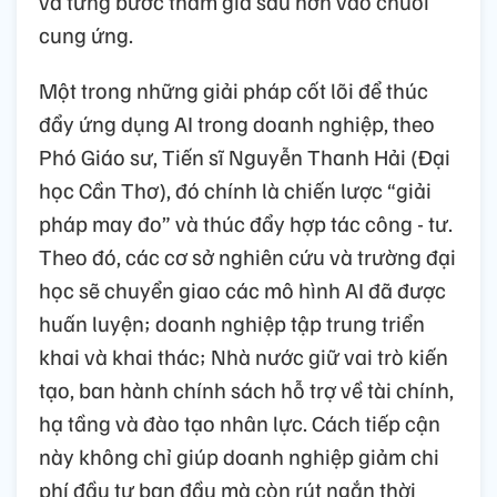
và từng bước tham gia sâu hơn vào chuỗi
cung ứng.
Một trong những giải pháp cốt lõi để thúc
đẩy ứng dụng AI trong doanh nghiệp, theo
Phó Giáo sư, Tiến sĩ Nguyễn Thanh Hải (Đại
học Cần Thơ), đó chính là chiến lược “giải
pháp may đo” và thúc đẩy hợp tác công - tư.
Theo đó, các cơ sở nghiên cứu và trường đại
học sẽ chuyển giao các mô hình AI đã được
huấn luyện; doanh nghiệp tập trung triển
khai và khai thác; Nhà nước giữ vai trò kiến
tạo, ban hành chính sách hỗ trợ về tài chính,
hạ tầng và đào tạo nhân lực. Cách tiếp cận
này không chỉ giúp doanh nghiệp giảm chi
phí đầu tư ban đầu mà còn rút ngắn thời