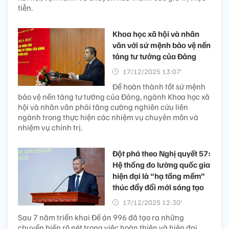
tiễn.
Khoa học xã hội và nhân
văn với sứ mệnh bảo vệ nền
tảng tư tưởng của Đảng
17/12/2025 13:07’
Để hoàn thành tốt sứ mệnh
bảo vệ nền tảng tư tưởng của Đảng, ngành Khoa học xã
hội và nhân văn phải tăng cường nghiên cứu liên
ngành trong thực hiện các nhiệm vụ chuyên môn và
nhiệm vụ chính trị.
Đột phá theo Nghị quyết 57:
Hệ thống đo lường quốc gia
hiện đại là “hạ tầng mềm”
thúc đẩy đổi mới sáng tạo
17/12/2025 12:30’
Sau 7 năm triển khai Đề án 996 đã tạo ra những
chuyển biến rõ nét trong việc hoàn thiện và hiện đại