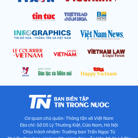
Cơ quan chủ quản: Thông tấn xã Việt Nam
Địa chỉ: Số 05 Lý Thường Kiệt, Cửa Nam, Hà Nội
Chịu trách nhiệm: Trưởng ban Trần Ngọc Tú