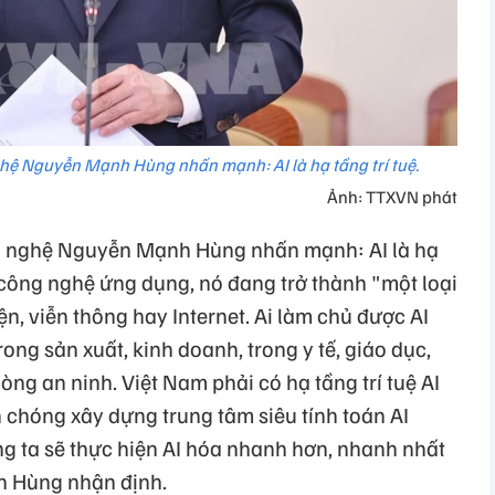
hệ Nguyễn Mạnh Hùng nhấn mạnh: AI là hạ tầng trí tuệ.
Ảnh: TTXVN phát
g nghệ Nguyễn Mạnh Hùng nhấn mạnh: AI là hạ
ột công nghệ ứng dụng, nó đang trở thành "một loại
n, viễn thông hay Internet. Ai làm chủ được AI
trong sản xuất, kinh doanh, trong y tế, giáo dục,
òng an ninh. Việt Nam phải có hạ tầng trí tuệ AI
chóng xây dựng trung tâm siêu tính toán AI
ng ta sẽ thực hiện AI hóa nhanh hơn, nhanh nhất
h Hùng nhận định.