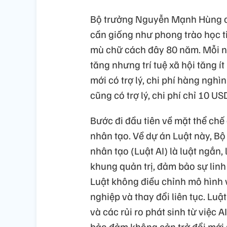
Bộ trưởng Nguyễn Mạnh Hùng cũ
cần giống như phong trào học t
mù chữ cách đây 80 năm. Mỗi ng
tăng nhưng trí tuệ xã hội tăng í
mới có trợ lý, chi phí hàng ngh
cũng có trợ lý, chi phí chỉ 10 US
Bước đi đầu tiên về mặt thể chế đ
nhân tạo. Về dự án Luật này, B
nhân tạo (Luật AI) là luật ngắn,
khung quản trị, đảm bảo sự linh
Luật không điều chỉnh mô hình 
nghiệp và thay đổi liên tục. Luật
và các rủi ro phát sinh từ việc A
bảo đảm không cản trở đổi mới 