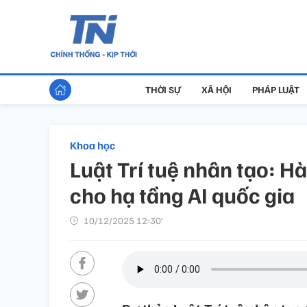
THỜI SỰ
XÃ HỘI
PHÁP LUẬT
Khoa học
Luật Trí tuệ nhân tạo: H
cho hạ tầng AI quốc gia
10/12/2025 12:30’