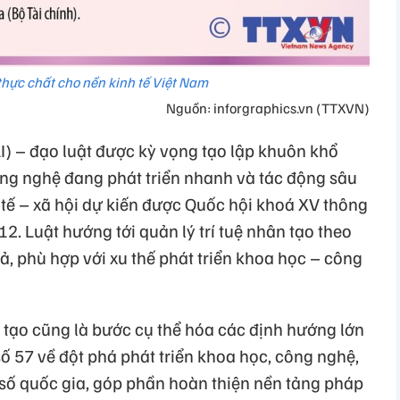
thực chất cho nền kinh tế Việt Nam
Nguồn: inforgraphics.vn (TTXVN)
AI) – đạo luật được kỳ vọng tạo lập khuôn khổ
ông nghệ đang phát triển nhanh và tác động sâu
 tế – xã hội dự kiến được Quốc hội khoá XV thông
12. Luật hướng tới quản lý trí tuệ nhân tạo theo
uả, phù hợp với xu thế phát triển khoa học – công
 tạo cũng là bước cụ thể hóa các định hướng lớn
số 57 về đột phá phát triển khoa học, công nghệ,
 số quốc gia, góp phần hoàn thiện nền tảng pháp