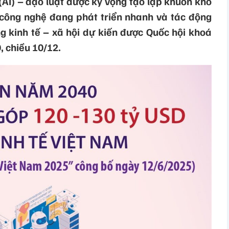
(AI) – đạo luật được kỳ vọng tạo lập khuôn khổ
c công nghệ đang phát triển nhanh và tác động
g kinh tế – xã hội dự kiến được Quốc hội khoá
, chiều 10/12.