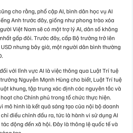
ng cho rằng, phổ cập AI, bình dân học vụ AI
iếng Anh trước đây, giống như phong trào xóa
ười Việt Nam sẽ có một trợ lý AI, dân số không
t nhất gấp đôi. Trước đây, cấp Bộ trưởng trở lên
ìn USD nhưng bây giờ, một người dân bình thường
D.
ối với lĩnh vực AI là việc thông qua Luật Trí tuệ
ộ trưởng Nguyễn Mạnh Hùng cho biết, Luật Trí tuệ
 luật khung, tập trung xác định các nguyên tắc và
 hoạt cho Chính phủ trong tổ chức thực hiện.
vì mô hình là kết quả sáng tạo của nội bộ doanh
 chỉ điều chỉnh đầu ra, tức là hành vi sử dụng AI
I tác động đến xã hội. Đây là thông lệ quốc tế và
sáng tạo.