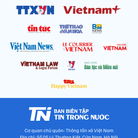
Cơ quan chủ quản: Thông tấn xã Việt Nam
Địa chỉ: Số 05 Lý Thường Kiệt, Cửa Nam, Hà Nội