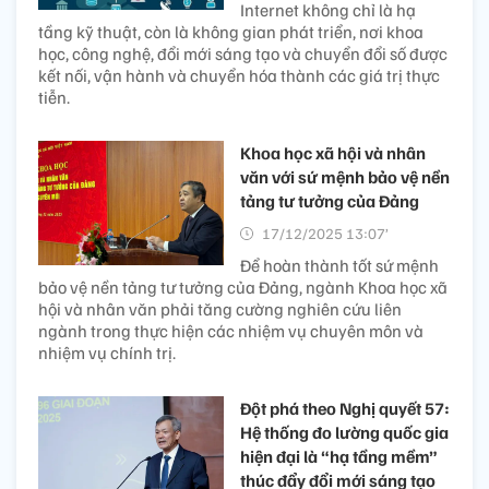
Internet không chỉ là hạ
tầng kỹ thuật, còn là không gian phát triển, nơi khoa
học, công nghệ, đổi mới sáng tạo và chuyển đổi số được
kết nối, vận hành và chuyển hóa thành các giá trị thực
tiễn.
Khoa học xã hội và nhân
văn với sứ mệnh bảo vệ nền
tảng tư tưởng của Đảng
17/12/2025 13:07’
Để hoàn thành tốt sứ mệnh
bảo vệ nền tảng tư tưởng của Đảng, ngành Khoa học xã
hội và nhân văn phải tăng cường nghiên cứu liên
ngành trong thực hiện các nhiệm vụ chuyên môn và
nhiệm vụ chính trị.
Đột phá theo Nghị quyết 57:
Hệ thống đo lường quốc gia
hiện đại là “hạ tầng mềm”
thúc đẩy đổi mới sáng tạo