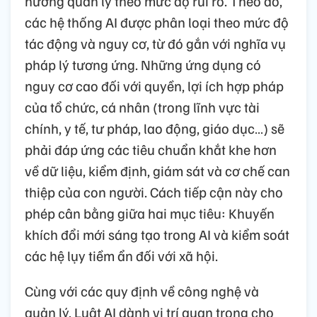
hướng quản lý theo mức độ rủi ro. Theo đó,
các hệ thống AI được phân loại theo mức độ
tác động và nguy cơ, từ đó gắn với nghĩa vụ
pháp lý tương ứng. Những ứng dụng có
nguy cơ cao đối với quyền, lợi ích hợp pháp
của tổ chức, cá nhân (trong lĩnh vực tài
chính, y tế, tư pháp, lao động, giáo dục…) sẽ
phải đáp ứng các tiêu chuẩn khắt khe hơn
về dữ liệu, kiểm định, giám sát và cơ chế can
thiệp của con người. Cách tiếp cận này cho
phép cân bằng giữa hai mục tiêu: Khuyến
khích đổi mới sáng tạo trong AI và kiểm soát
các hệ lụy tiềm ẩn đối với xã hội.
Cùng với các quy định về công nghệ và
quản lý, Luật AI dành vị trí quan trọng cho