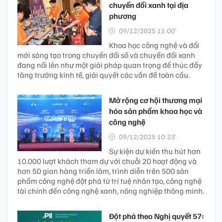
chuyển đổi xanh tại địa
phương
09/12/2025 11:00’
Khoa học công nghệ và đổi
mới sáng tạo trong chuyển đổi số và chuyển đổi xanh
đang nổi lên như một giải pháp quan trọng để thúc đẩy
tăng trưởng kinh tế, giải quyết các vấn đề toàn cầu.
Mở rộng cơ hội thương mại
hóa sản phẩm khoa học và
công nghệ
09/12/2025 10:33’
Sự kiện dự kiến thu hút hơn
10.000 lượt khách tham dự với chuỗi 20 hoạt động và
hơn 50 gian hàng triển lãm, trình diễn trên 500 sản
phẩm công nghệ đột phá từ trí tuệ nhân tạo, công nghệ
tài chính đến công nghệ xanh, nông nghiệp thông minh.
Đột phá theo Nghị quyết 57: