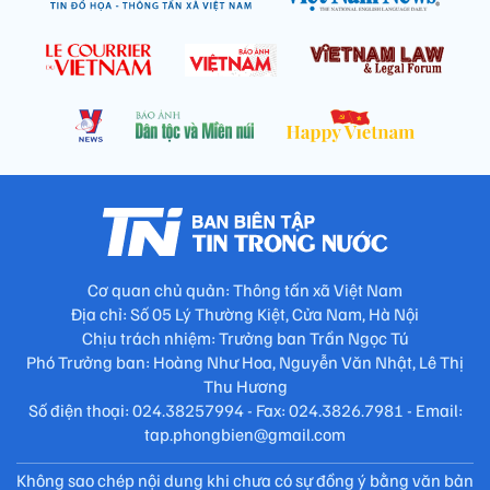
Cơ quan chủ quản: Thông tấn xã Việt Nam
Địa chỉ: Số 05 Lý Thường Kiệt, Cửa Nam, Hà Nội
Chịu trách nhiệm: Trưởng ban Trần Ngọc Tú
Phó Trưởng ban: Hoàng Như Hoa, Nguyễn Văn Nhật, Lê Thị
Thu Hương
Số điện thoại: 024.38257994 - Fax: 024.3826.7981 - Email:
tap.phongbien@gmail.com
Không sao chép nội dung khi chưa có sự đồng ý bằng văn bản