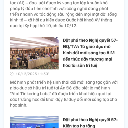
tạo (AI) – đạo luật được kỳ vọng tạo lập khuôn khổ
pháp lý đầu tiên cho lĩnh vực công nghệ đang phát
triển nhanh và tác động sâu rộng đến mọi mặt đời sống
kinh tế – xã hội dự kiến được Quốc hội khoá XV thông
qua tại Kỳ họp thứ 10, chiều 10/12.
Đột phá theo Nghị quyết 57-
NQ/TW: Từ giáo dục mô
hình đổi mới sáng tạo AIM
đến thúc đẩy thương mại
hóa tài sản trí tuệ
10/12/2025 11:30’
Mô hình phát triển hệ sinh thái đổi mới sáng tạo gắn với
giáo dục sở hữu trí tuệ tại Ấn Độ, đặc biệt là mô hình
“Atal Tinkering Labs” đã được triển khai hiệu quả tại
các trường học để khơi dậy tư duy đổi mới sáng tạo cho
học sinh.
Đột phá theo Nghị quyết 57:
Kiến tạo hạ tầng