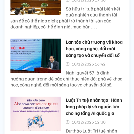
Sở hữu trí tuệ phải biến kết
quả nghiên cứu thành tài
sản để có thể giao dịch; phải trở thành tài sản của
doanh nghiệp, có thể định giá, mua bán, . . .
Lan tỏa chủ trương về khoa
học, công nghệ, đổi mới
sáng tạo và chuyển đổi số
10/12/2025 16:42’
Nghị quyết 57 là định
hướng quan trọng để báo chí thực hiện đột phá về khoa
học, công nghệ, đổi mới sáng tạo và chuyển đổi số.
Luật Trí tuệ nhân tạo: Hành
lang pháp lý và nguồn lực
cho hạ tầng AI quốc gia
10/12/2025 12:30’
Dự thảo Luật Trí tuệ nhân