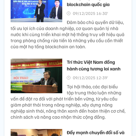
blockchain quốc gia
09/12/2025 16:30’
Đảm bảo chủ quyền dữ liệu,
tối ưu lợi ích của doanh nghiệp, cơ quan quản lý nhà
nước khi cùng triển khai một hệ thống truy vết hiệu quả
trong phòng chống rửa tiền là những yêu cầu cần thiết
của một hạ tầng blockchain an toàn.
Trí thức Việt Nam đồng
hành cùng tương lai xanh
09/12/2025 12:39’
Tại hội thảo, các đại biểu
tập trung thảo luận những
vấn đề đặt ra đối với phát triển bền vững, từ yêu cầu
giảm phát thải trong nông nghiệp, xây dựng nông
nghiệp sinh thái, nông thôn xanh đến hoàn thiện cơ chế,
chính sách và nâng cao nhận thức cộng đồng.
Đẩy mạnh chuyển đổi số và