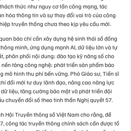
u thách thức như nguy cơ tấn công mạng, tác
n hóa thông tin và sự thay đổi vai trò của công
hiệp truyền thống chưa theo kịp yêu cầu mới.
 quan báo chí cần xây dựng hệ sinh thái số đồng
 thông minh, ứng dụng mạnh AI, dữ liệu lớn và tự
ất, phân phối nội dung; đào tạo kỹ năng số cho
ưu nền tảng công nghệ; phát triển sản phẩm báo
g mô hình thu phí bền vững. Phó Giáo sư, Tiến sĩ
hí đổi mới tư duy lãnh đạo, nâng cao năng lực
dữ liệu, tăng cường bảo mật và phát triển đội
u chuyển đổi số theo tinh thần Nghị quyết 57.
h Hội Truyền thông số Việt Nam cho rằng, để
57, công tác truyền thông chính sách cần được tổ