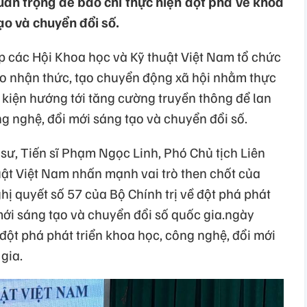
uan trọng để báo chí thực hiện đột phá về khoa
ạo và chuyển đổi số.
ệp các Hội Khoa học và Kỹ thuật Việt Nam tổ chức
o nhận thức, tạo chuyển động xã hội nhằm thực
kiện hướng tới tăng cường truyền thông để lan
g nghệ, đổi mới sáng tạo và chuyển đổi số.
 sư, Tiến sĩ Phạm Ngọc Linh, Phó Chủ tịch Liên
uật Việt Nam nhấn mạnh vai trò then chốt của
hị quyết số 57 của Bộ Chính trị về đột phá phát
mới sáng tạo và chuyển đổi số quốc gia.ngày
đột phá phát triển khoa học, công nghệ, đổi mới
gia.