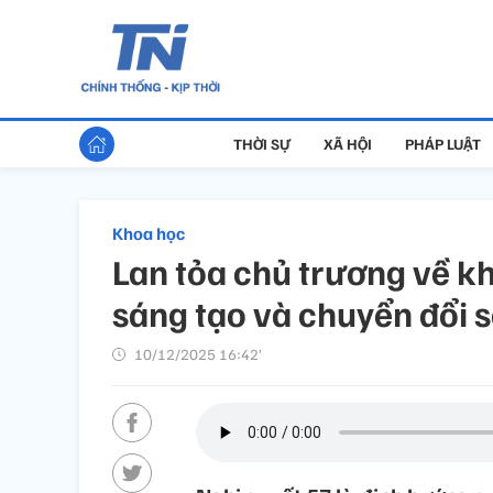
THỜI SỰ
XÃ HỘI
PHÁP LUẬT
Khoa học
Lan tỏa chủ trương về k
sáng tạo và chuyển đổi 
10/12/2025 16:42’