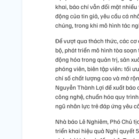
khai, báo chí vẫn đối mặt nhiề
động của tin giả, yêu cầu cá nhâ
chúng, trong khi mô hình tác ng
Để vượt qua thách thức, các cơ
bộ, phát triển mô hình tòa soạn
động hóa trong quản trị, sản xu
phóng viên, biên tập viên; tối 
chí số chất lượng cao và mở rộn
Nguyễn Thành Lợi đề xuất báo c
công nghệ, chuẩn hóa quy trình 
ngũ nhân lực trẻ đáp ứng yêu cầ
Nhà báo Lê Nghiêm, Phó Chủ tịc
triển khai hiệu quả Nghị quyết 