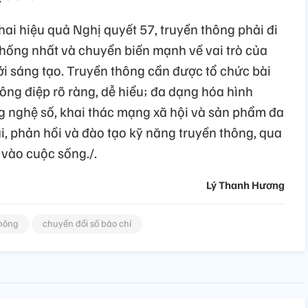
hai hiệu quả Nghị quyết 57, truyền thông phải đi
thống nhất và chuyển biến mạnh về vai trò của
i sáng tạo. Truyền thông cần được tổ chức bài
hông điệp rõ ràng, dễ hiểu; đa dạng hóa hình
 nghệ số, khai thác mạng xã hội và sản phẩm đa
i, phản hồi và đào tạo kỹ năng truyền thông, qua
vào cuộc sống./.
Lý Thanh Hương
thông
chuyển đổi số báo chí