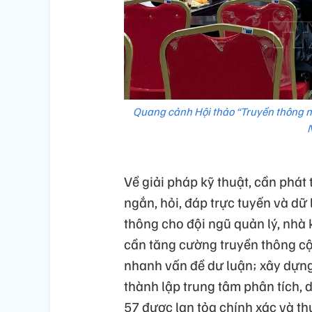
Quang cảnh Hội thảo “Truyền thông n
Về giải pháp kỹ thuật, cần phát 
ngắn, hỏi, đáp trực tuyến và dữ
thông cho đội ngũ quản lý, nhà
cần tăng cường truyền thông cộ
nhanh vấn đề dư luận; xây dựng
thành lập trung tâm phân tích, 
57 được lan tỏa chính xác và th