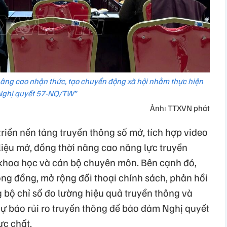
âng cao nhận thức, tạo chuyển động xã hội nhằm thực hiện
Nghị quyết 57-NQ/TW”
Ảnh: TTXVN phát
triển nền tảng truyền thông số mở, tích hợp video
 liệu mở, đồng thời nâng cao năng lực truyền
 khoa học và cán bộ chuyên môn. Bên cạnh đó,
ng đồng, mở rộng đối thoại chính sách, phản hồi
 bộ chỉ số đo lường hiệu quả truyền thông và
dự báo rủi ro truyền thông để bảo đảm Nghị quyết
ực chất.