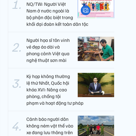
NQ/TW: Người Việt
Nam ở nước ngoài là
bộ phận đặc biệt trong
khối đại đoàn kết toàn dân tộc
Người họa sĩ tôn vinh
vẻ đẹp áo dài và
phong cảnh Việt qua
nghệ thuật sơn mài
Kỳ họp không thường
lệ thứ Nhất, Quốc hội
khóa XVI: Nâng cao
phòng, chống tội
phạm và hoạt động tư pháp
Cảnh báo người dân
không ném vật thể vào
xe đang lưu thông trên