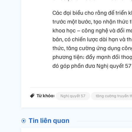
Các đại biểu cho rằng để triển k
trước một bước, tạo nhận thức 
khoa học – công nghệ và đổi mớ
bản, có chiến lược dài hạn và t
thức, tăng cường ứng dụng công
phương tiện; đẩy mạnh đối thoạ
đó góp phần đưa Nghị quyết 57 
Từ khóa:
Nghị quyết 57
tăng cường truyền 
Tin liên quan