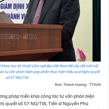
i Khoa học Kỹ thuật Lâm nghiệp Việt Nam đề cập đổi mới nội
ác tư vấn phản biện góp phần thực hiện hiệu quả Nghị quyết
số 57-NQ/TW.
Ảnh: Thanh Hương - TTXVN
ơng pháp triển khai công tác tư vấn phản biện
ghị quyết số 57-NQ/TW, Tiến sĩ Nguyễn Phú