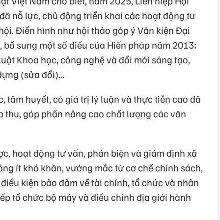
ật Việt Nam cho biết, năm 2025, Liên hiệp Hội
đã nỗ lực, chủ động triển khai các hoạt động tư
hội. Điển hình như hội thảo góp ý Văn kiện Đại
i, bổ sung một số điều của Hiến pháp năm 2013;
Luật Khoa học, công nghệ và đổi mới sáng tạo,
dựng (sửa đổi)...
 tâm huyết, có giá trị lý luận và thực tiễn cao đã
p thu, góp phần nâng cao chất lượng các văn
c, hoạt động tư vấn, phản biện và giám định xã
ng ít khó khăn, vướng mắc từ cơ chế chính sách,
 điều kiện bảo đảm về tài chính, tổ chức và nhân
 xếp tổ chức bộ máy và điều chỉnh địa giới hành