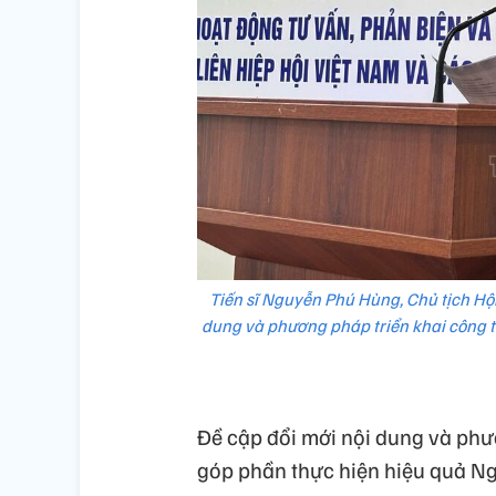
Tiến sĩ Nguyễn Phú Hùng, Chủ tịch Hộ
dung và phương pháp triển khai công t
Đề cập đổi mới nội dung và phư
góp phần thực hiện hiệu quả N