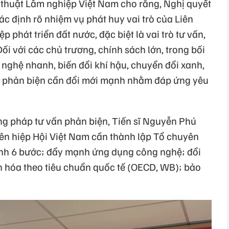
 thuật Lâm nghiệp Việt Nam cho rằng, Nghị quyết
c định rõ nhiệm vụ phát huy vai trò của Liên
p phát triển đất nước, đặc biệt là vai trò tư vấn,
ối với các chủ trương, chính sách lớn, trong bối
 nghệ nhanh, biến đổi khí hậu, chuyển đổi xanh,
vấn phản biện cần đổi mới mạnh nhằm đáp ứng yêu
ng pháp tư vấn phản biện, Tiến sĩ Nguyễn Phú
 Liên hiệp Hội Việt Nam cần thành lập Tổ chuyên
rình 6 bước; đẩy mạnh ứng dụng công nghệ; đổi
 hóa theo tiêu chuẩn quốc tế (OECD, WB); bảo