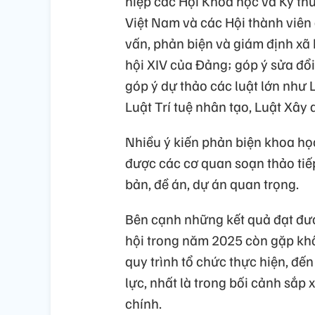
hiệp các Hội Khoa học và Kỹ thu
Việt Nam và các Hội thành viên 
vấn, phản biện và giám định xã 
hội XIV của Đảng; góp ý sửa đổ
góp ý dự thảo các luật lớn như 
Luật Trí tuệ nhân tạo, Luật Xây 
Nhiều ý kiến phản biện khoa học,
được các cơ quan soạn thảo tiế
bản, đề án, dự án quan trọng.
Bên cạnh những kết quả đạt đượ
hội trong năm 2025 còn gặp khô
quy trình tổ chức thực hiện, đến
lực, nhất là trong bối cảnh sắp
chính.