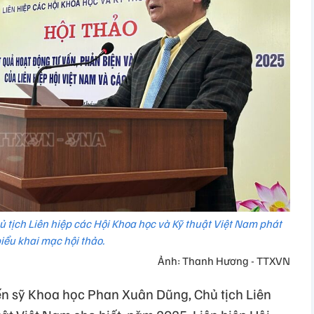
 tịch Liên hiệp các Hội Khoa học và Kỹ thuật Việt Nam phát
iểu khai mạc hội thảo.
Ảnh: Thanh Hương - TTXVN
iến sỹ Khoa học Phan Xuân Dũng, Chủ tịch Liên