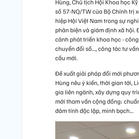
Hùng, Chủ tịch Hội Khoa học Kỹ
số 57-NQ/TW của Bộ Chính trị xá
hiệp Hội Việt Nam trong sự nghiệ
phản biện và giám định xã hội. Đ
cảnh phát triển khoa học - công
chuyển đổi số..., công tác tư 
cầu mới.
Đề xuất giải pháp đổi mới phươ
Hùng nêu ý kiến, thời gian tới,
gia liên ngành, xây dựng quy t
mới tham vấn cộng đồng; chuẩn
đảm tính độc lập, minh bạch...