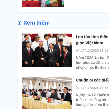
Xem thêm
Lan tỏa tinh thầ
giáo Việt Nam
17/12/2025 18:11’
Năm 2026, Ủy ban Đo
hạt, giáo xứ để lan 
phong trào thi đua 
Chuẩn bị các điều
17/12/2025 17:53’
Ngày 10/12, Quốc hộ
triển khai đồng bộ 
lượng dân số và thíc