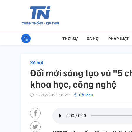
THỜI SỰ
XÃ HỘI
PHÁP LUẬT
Xã hội
Đổi mới sáng tạo và "5 c
khoa học, công nghệ
17/12/2025 18:25’
Cà Mau