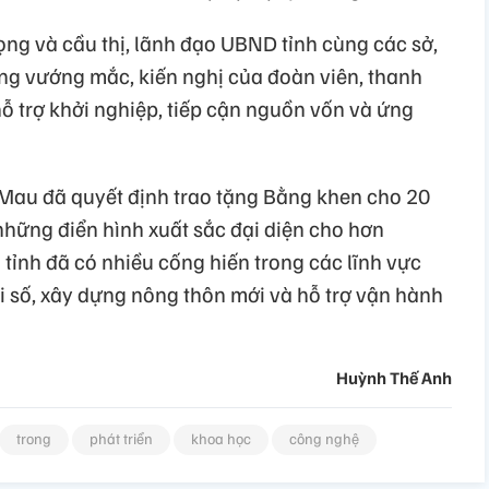
ọng và cầu thị, lãnh đạo UBND tỉnh cùng các sở,
ững vướng mắc, kiến nghị của đoàn viên, thanh
hỗ trợ khởi nghiệp, tiếp cận nguồn vốn và ứng
 Mau đã quyết định trao tặng Bằng khen cho 20
 những điển hình xuất sắc đại diện cho hơn
 tỉnh đã có nhiều cống hiến trong các lĩnh vực
 số, xây dựng nông thôn mới và hỗ trợ vận hành
Huỳnh Thế Anh
trong
phát triển
khoa học
công nghệ