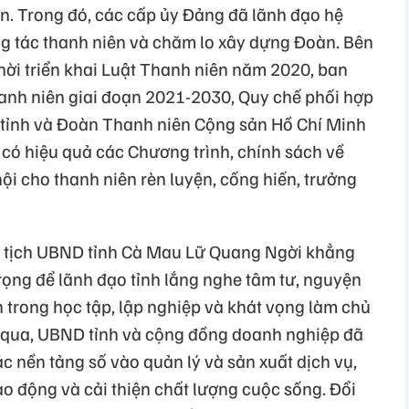
ển. Trong đó, các cấp ủy Đảng đã lãnh đạo hệ
ông tác thanh niên và chăm lo xây dựng Đoàn. Bên
hời triển khai Luật Thanh niên năm 2020, ban
hanh niên giai đoạn 2021-2030, Quy chế phối hợp
 tỉnh và Đoàn Thanh niên Cộng sản Hồ Chí Minh
 có hiệu quả các Chương trình, chính sách về
hội cho thanh niên rèn luyện, cống hiến, trưởng
Chủ tịch UBND tỉnh Cà Mau Lữ Quang Ngời khẳng
trọng để lãnh đạo tỉnh lắng nghe tâm tư, nguyện
 trong học tập, lập nghiệp và khát vọng làm chủ
n qua, UBND tỉnh và cộng đồng doanh nghiệp đã
 nền tảng số vào quản lý và sản xuất dịch vụ,
o động và cải thiện chất lượng cuộc sống. Đổi