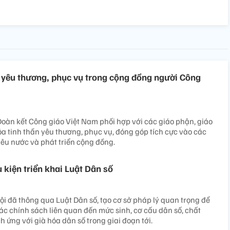
n yêu thương, phục vụ trong cộng đồng người Công
àn kết Công giáo Việt Nam phối hợp với các giáo phận, giáo
tỏa tinh thần yêu thương, phục vụ, đóng góp tích cực vào các
yêu nước và phát triển cộng đồng.
 kiện triển khai Luật Dân số
i đã thông qua Luật Dân số, tạo cơ sở pháp lý quan trọng để
các chính sách liên quan đến mức sinh, cơ cấu dân số, chất
h ứng với già hóa dân số trong giai đoạn tới.