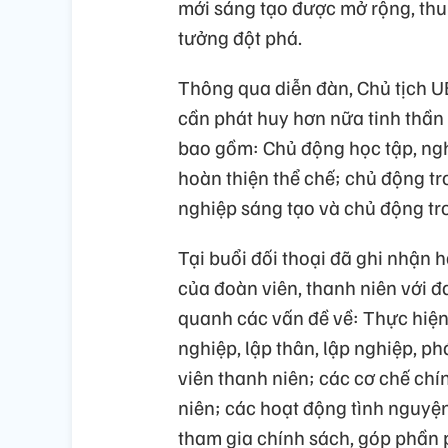
mới sáng tạo được mở rộng, thu 
tưởng đột phá.
Thông qua diễn đàn, Chủ tịch U
cần phát huy hơn nữa tinh thần
bao gồm: Chủ động học tập, ng
hoàn thiện thể chế; chủ động tr
nghiệp sáng tạo và chủ động tro
Tại buổi đối thoại đã ghi nhận 
của đoàn viên, thanh niên với đ
quanh các vấn đề về: Thực hiện 
nghiệp, lập thân, lập nghiệp, ph
viên thanh niên; các cơ chế chí
niên; các hoạt động tình nguyệ
tham gia chính sách, góp phần ph