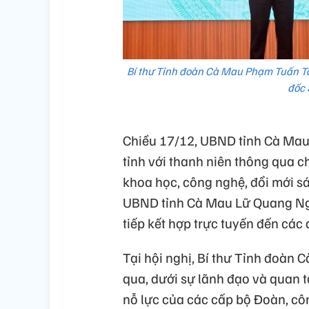
Bí thư Tỉnh đoàn Cà Mau Phạm Tuấn Tà
đốc 
Chiều 17/12, UBND tỉnh Cà Mau 
tỉnh với thanh niên thông qua 
khoa học, công nghệ, đổi mới sá
UBND tỉnh Cà Mau Lữ Quang Ngời
tiếp kết hợp trực tuyến đến các 
Tại hội nghị, Bí thư Tỉnh đoàn
qua, dưới sự lãnh đạo và quan 
nỗ lực của các cấp bộ Đoàn, côn