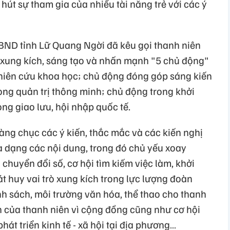
hút sự tham gia của nhiều tài năng trẻ với các ý
BND tỉnh Lữ Quang Ngời đã kêu gọi thanh niên
 xung kích, sáng tạo và nhấn mạnh "5 chủ động"
hiên cứu khoa học; chủ động đóng góp sáng kiến
ong quản trị thông minh; chủ động trong khởi
ng giao lưu, hội nhập quốc tế.
hàng chục các ý kiến, thắc mắc và các kiến nghị
a dạng các nội dung, trong đó chủ yếu xoay
chuyển đổi số, cơ hội tìm kiếm việc làm, khởi
át huy vai trò xung kích trong lực lượng đoàn
nh sách, môi trường văn hóa, thể thao cho thanh
n của thanh niên vì cộng đồng cũng như cơ hội
át triển kinh tế - xã hội tại địa phương…