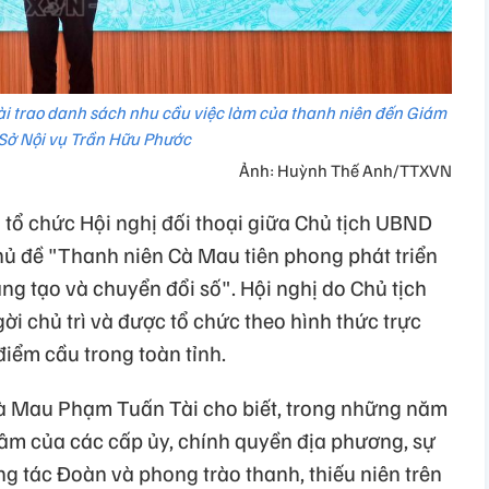
i trao danh sách nhu cầu việc làm của thanh niên đến Giám
Sở Nội vụ Trần Hữu Phước
Ảnh: Huỳnh Thế Anh/TTXVN
tổ chức Hội nghị đối thoại giữa Chủ tịch UBND
chủ đề "Thanh niên Cà Mau tiên phong phát triển
ng tạo và chuyển đổi số". Hội nghị do Chủ tịch
 chủ trì và được tổ chức theo hình thức trực
điểm cầu trong toàn tỉnh.
 Cà Mau Phạm Tuấn Tài cho biết, trong những năm
tâm của các cấp ủy, chính quyền địa phương, sự
g tác Đoàn và phong trào thanh, thiếu niên trên