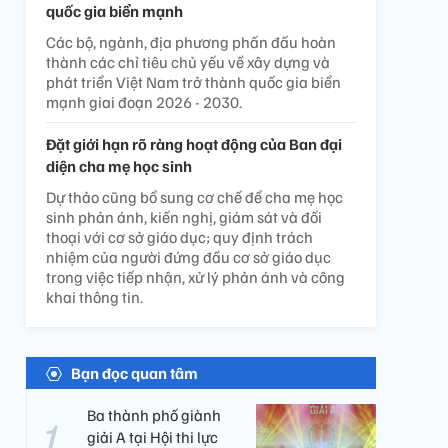
quốc gia biển mạnh
Các bộ, ngành, địa phương phấn đấu hoàn
thành các chỉ tiêu chủ yếu về xây dựng và
phát triển Việt Nam trở thành quốc gia biển
mạnh giai đoạn 2026 - 2030.
Đặt giới hạn rõ ràng hoạt động của Ban đại
diện cha mẹ học sinh
Dự thảo cũng bổ sung cơ chế để cha mẹ học
sinh phản ánh, kiến nghị, giám sát và đối
thoại với cơ sở giáo dục; quy định trách
nhiệm của người đứng đầu cơ sở giáo dục
trong việc tiếp nhận, xử lý phản ánh và công
khai thông tin.
Bạn đọc quan tâm
Ba thành phố giành
giải A tại Hội thi lực