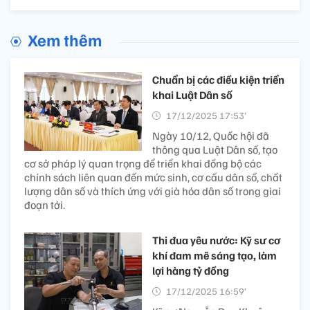
Xem thêm
Chuẩn bị các điều kiện triển
khai Luật Dân số
17/12/2025 17:53’
Ngày 10/12, Quốc hội đã
thông qua Luật Dân số, tạo
cơ sở pháp lý quan trọng để triển khai đồng bộ các
chính sách liên quan đến mức sinh, cơ cấu dân số, chất
lượng dân số và thích ứng với già hóa dân số trong giai
đoạn tới.
Thi đua yêu nước: Kỹ sư cơ
khí đam mê sáng tạo, làm
lợi hàng tỷ đồng
17/12/2025 16:59’