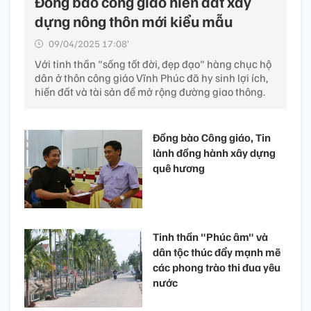
Đồng bào công giáo hiến đất xây
dựng nông thôn mới kiểu mẫu
09/04/2025 17:08’
Với tinh thần "sống tốt đời, đẹp đạo" hàng chục hộ
dân ở thôn công giáo Vĩnh Phúc đã hy sinh lợi ích,
hiến đất và tài sản để mở rộng đường giao thông.
Đồng bào Công giáo, Tin
lành đồng hành xây dựng
quê hương
Tinh thần "Phúc âm" và
dân tộc thúc đẩy mạnh mẽ
các phong trào thi đua yêu
nước