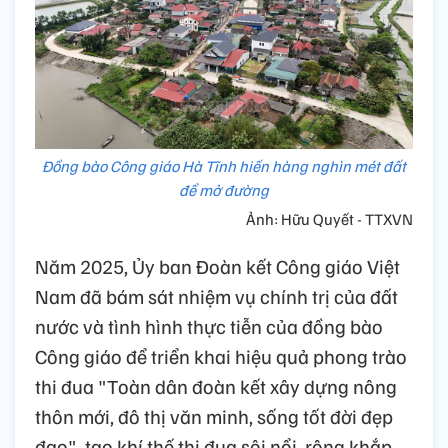
Đồng bào Công giáo Hà Tĩnh hiến hàng nghìn mét đất
để mở đường
Ảnh: Hữu Quyết - TTXVN
Năm 2025, Ủy ban Đoàn kết Công giáo Việt
Nam đã bám sát nhiệm vụ chính trị của đất
nước và tình hình thực tiễn của đồng bào
Công giáo để triển khai hiệu quả phong trào
thi đua "Toàn dân đoàn kết xây dựng nông
thôn mới, đô thị văn minh, sống tốt đời đẹp
đạo", tạo khí thế thi đua sôi nổi, rộng khắp.