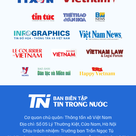
Cơ quan chủ quản: Thông tấn xã Việt Nam
Địa chỉ: Số 05 Lý Thường Kiệt, Cửa Nam, Hà Nội
Chịu trách nhiệm: Trưởng ban Trần Ngọc Tú