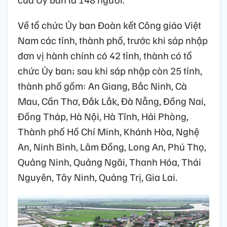
Về tổ chức Ủy ban Đoàn kết Công giáo Việt
Nam các tỉnh, thành phố, trước khi sáp nhập
đơn vị hành chính có 42 tỉnh, thành có tổ
chức Ủy ban; sau khi sáp nhập còn 25 tỉnh,
thành phố gồm: An Giang, Bắc Ninh, Cà
Mau, Cần Thơ, Đắk Lắk, Đà Nẵng, Đồng Nai,
Đồng Tháp, Hà Nội, Hà Tĩnh, Hải Phòng,
Thành phố Hồ Chí Minh, Khánh Hòa, Nghệ
An, Ninh Bình, Lâm Đồng, Long An, Phú Thọ,
Quảng Ninh, Quảng Ngãi, Thanh Hóa, Thái
Nguyên, Tây Ninh, Quảng Trị, Gia Lai.