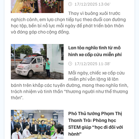
17/12/2025 13:06’
Thay vì buông xuôi trước
nghịch cảnh, em lựa chọn tiếp tục theo đuổi con đường
học tập, bền bỉ nỗ lực mỗi ngày để phát triển bản thân
và đóng góp cho cộng đồng.
Lan tỏa nghĩa tình từ mô
hình xe cấp cứu miễn phí
17/12/2025 11:38’
Mỗi ngày, chiếc xe cấp cứu
miễn phí vẫn lặng lẽ lăn
bánh trên khắp các tuyến đường, mang theo nghĩa tình,
trách nhiệm và tinh thần “thương người như thể thương
thân”.
Phó Thủ tướng Phạm Thị
Thanh Trà: Phòng học
STEM giúp “học đi đôi với
hành”