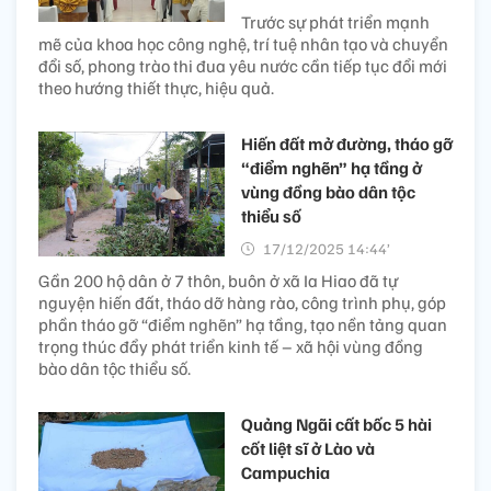
Trước sự phát triển mạnh
mẽ của khoa học công nghệ, trí tuệ nhân tạo và chuyển
đổi số, phong trào thi đua yêu nước cần tiếp tục đổi mới
theo hướng thiết thực, hiệu quả.
Hiến đất mở đường, tháo gỡ
“điểm nghẽn” hạ tầng ở
vùng đồng bào dân tộc
thiểu số
17/12/2025 14:44’
Gần 200 hộ dân ở 7 thôn, buôn ở xã Ia Hiao đã tự
nguyện hiến đất, tháo dỡ hàng rào, công trình phụ, góp
phần tháo gỡ “điểm nghẽn” hạ tầng, tạo nền tảng quan
trọng thúc đẩy phát triển kinh tế – xã hội vùng đồng
bào dân tộc thiểu số.
Quảng Ngãi cất bốc 5 hài
cốt liệt sĩ ở Lào và
Campuchia