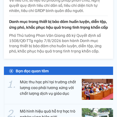
Về tiêu chí, số liệu và phương pháp phân chia, Nghị
quyết quy định tiêu chí dân số, tiêu chí diện tích tự
nhiên, tiêu chí GRDP bình quân đầu người.
Danh mục trang thiết bị bảo đảm huấn luyện, diễn tập,
ứng phó, khắc phục hậu quả trong tình trạng khẩn cấp
Phó Thủ tướng Phan Văn Giang đã ký Quyết định số
1508/QĐ-TTg ngày 7/8/2026 ban hành Danh mục
trang thiết bị bảo đảm cho huấn luyện, diễn tập, ứng
phó, khắc phục hậu quả trong tình trạng khẩn cấp.
Bạn đọc quan tâm
Mức thu học phí tại trường chất
lượng cao phải tương xứng với
chất lượng dịch vụ giáo dục
Mô hình hiệu quả hỗ trợ học trò
nghèo vùng biên giới