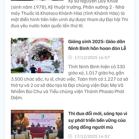
Kỹ sư Nguyễn Duy Khuê
(sinh năm 1978), Kỹ thuật trưởng, Phân xưởng 2 - Nhà
máy Thuốc lá Khatoco Khánh Hòa (tỉnh Khánh Hòa) là
một điển hình tiên tiến vinh dự được tham dự Đại hội Thi
đua yêu nước toàn quốc lần thứ XI.
Giáng sinh 2025: Giáo dân
Ninh Bình hân hoan đón Lễ
17/12/2025 16:57’
Tỉnh Ninh Bình hiện có 330
giáo xứ, 1.017 giáo họ, gần
3.500 chức sắc, tu sĩ, chức việc. Toàn tỉnh có 1.227 cơ sở
thờ tự và 2 cơ sở đào tạo là Đại chủng viện Đức Mẹ Vô
Nhiễm Bùi Chu và Tiểu chủng viện Thánh Phaolo Phát
Diệm.
Thi đua đổi mới, sáng tạo vì
sự phát triển bền vững của
cộng đồng người mù
17/12/2025 14:51’