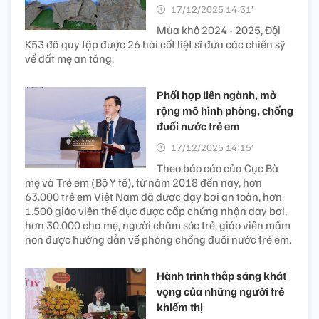
17/12/2025 14:31’
Mùa khô 2024 - 2025, Đội
K53 đã quy tập được 26 hài cốt liệt sĩ đưa các chiến sỹ
về đất mẹ an táng.
Phối hợp liên ngành, mở
rộng mô hình phòng, chống
đuối nước trẻ em
17/12/2025 14:15’
Theo báo cáo của Cục Bà
mẹ và Trẻ em (Bộ Y tế), từ năm 2018 đến nay, hơn
63.000 trẻ em Việt Nam đã được dạy bơi an toàn, hơn
1.500 giáo viên thể dục được cấp chứng nhận dạy bơi,
hơn 30.000 cha mẹ, người chăm sóc trẻ, giáo viên mầm
non được hướng dẫn về phòng chống đuối nước trẻ em.
Hành trình thắp sáng khát
vọng của những người trẻ
khiếm thị