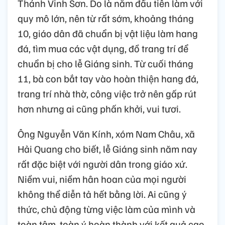
Thánh Vinh Sơn. Do là năm đầu tiên làm với
quy mô lớn, nên từ rất sớm, khoảng tháng
10, giáo dân đã chuẩn bị vật liệu làm hang
đá, tìm mua các vật dụng, đồ trang trí để
chuẩn bị cho lễ Giáng sinh. Từ cuối tháng
11, bà con bắt tay vào hoàn thiện hang đá,
trang trí nhà thờ, công việc trở nên gấp rút
hơn nhưng ai cũng phấn khởi, vui tươi.
Ông Nguyễn Văn Kính, xóm Nam Châu, xã
Hải Quang cho biết, lễ Giáng sinh năm nay
rất đặc biệt với người dân trong giáo xứ.
Niềm vui, niềm hân hoan của mọi người
không thể diễn tả hết bằng lời. Ai cũng ý
thức, chủ động từng việc làm của mình và
toàn tâm, toàn ý hoàn thành với kết quả cao