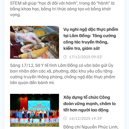
STEM sẽ giúp “học đi đôi với hành”, trong đó “hành” là
bằng khoa học, bằng tri thức sáng tạo và bằng khát
vọng.
Vụ nghi ngộ độc thực phẩm
tại Lâm Đồng: Tăng cường
công tác truyền thông,
kiểm tra, giám sát
17/12/2025 09:53’
Sáng 17/12, Sở Y tế tỉnh Lâm Đồng có văn bản gửi Ủy
ban nhân dân các xã, phường, đặc khu yêu cầu tăng
cường truyền thông phòng, chống ngộ độc thực phẩm
liên quan đến bánh mì.
Xây dựng tổ chức Công
đoàn vững mạnh, chăm lo
tốt hơn người lao động
16/12/2025 19:39’
Đồng chí Nguyễn Phúc Linh,