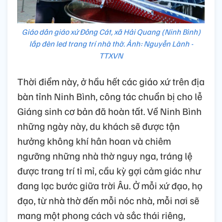
Giáo dân giáo xứ Đông Cát, xã Hải Quang (Ninh Bình)
lắp đèn led trang trí nhà thờ. Ảnh: Nguyễn Lành -
TTXVN
Thời điểm này, ở hầu hết các giáo xứ trên địa
bàn tỉnh Ninh Bình, công tác chuẩn bị cho lễ
Giáng sinh cơ bản đã hoàn tất. Về Ninh Bình
những ngày này, du khách sẽ được tận
hưởng không khí hân hoan và chiêm
ngưỡng những nhà thờ nguy nga, tráng lệ
được trang trí tỉ mỉ, cầu kỳ gợi cảm giác như
đang lạc bước giữa trời Âu. Ở mỗi xứ đạo, họ
đạo, từ nhà thờ đến mỗi nóc nhà, mỗi nơi sẽ
mang một phong cách và sắc thái riêng,