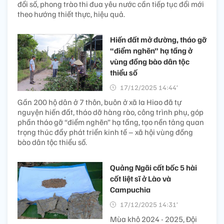
đổi số, phong trào thi đua yêu nước cần tiếp tục đổi mới
theo hướng thiết thực, hiệu quả.
Hiến đất mở đường, tháo gỡ
“điểm nghẽn” hạ tầng ở
vùng đồng bào dân tộc
thiểu số
17/12/2025 14:44’
Gần 200 hộ dân ở 7 thôn, buôn ở xã Ia Hiao đã tự
nguyện hiến đất, tháo dỡ hàng rào, công trình phụ, góp
phần tháo gỡ “điểm nghẽn” hạ tầng, tạo nền tảng quan
trọng thúc đẩy phát triển kinh tế – xã hội vùng đồng
bào dân tộc thiểu số.
Quảng Ngãi cất bốc 5 hài
cốt liệt sĩ ở Lào và
Campuchia
17/12/2025 14:31’
Mùa khô 2024 - 2025, Đội