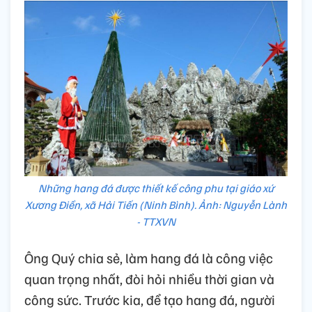
Những hang đá được thiết kế công phu tại giáo xứ
Xương Điền, xã Hải Tiến (Ninh Bình). Ảnh: Nguyễn Lành
- TTXVN
Ông Quý chia sẻ, làm hang đá là công việc
quan trọng nhất, đòi hỏi nhiều thời gian và
công sức. Trước kia, để tạo hang đá, người