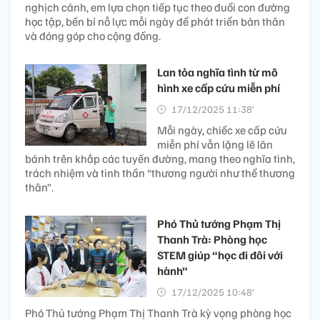
nghịch cảnh, em lựa chọn tiếp tục theo đuổi con đường
học tập, bền bỉ nỗ lực mỗi ngày để phát triển bản thân
và đóng góp cho cộng đồng.
Lan tỏa nghĩa tình từ mô
hình xe cấp cứu miễn phí
17/12/2025 11:38’
Mỗi ngày, chiếc xe cấp cứu
miễn phí vẫn lặng lẽ lăn
bánh trên khắp các tuyến đường, mang theo nghĩa tình,
trách nhiệm và tinh thần “thương người như thể thương
thân”.
Phó Thủ tướng Phạm Thị
Thanh Trà: Phòng học
STEM giúp “học đi đôi với
hành”
17/12/2025 10:48’
Phó Thủ tướng Phạm Thị Thanh Trà kỳ vọng phòng học