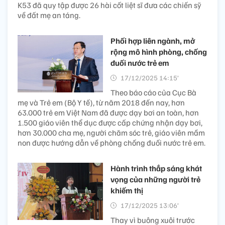
K53 đã quy tập được 26 hài cốt liệt sĩ đưa các chiến sỹ
về đất mẹ an táng.
Phối hợp liên ngành, mở
rộng mô hình phòng, chống
đuối nước trẻ em
17/12/2025 14:15’
Theo báo cáo của Cục Bà
mẹ và Trẻ em (Bộ Y tế), từ năm 2018 đến nay, hơn
63.000 trẻ em Việt Nam đã được dạy bơi an toàn, hơn
1.500 giáo viên thể dục được cấp chứng nhận dạy bơi,
hơn 30.000 cha mẹ, người chăm sóc trẻ, giáo viên mầm
non được hướng dẫn về phòng chống đuối nước trẻ em.
Hành trình thắp sáng khát
vọng của những người trẻ
khiếm thị
17/12/2025 13:06’
Thay vì buông xuôi trước