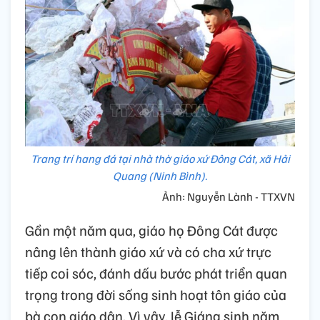
Trang trí hang đá tại nhà thờ giáo xứ Đông Cát, xã Hải
Quang (Ninh Bình).
Ảnh: Nguyễn Lành - TTXVN
Gần một năm qua, giáo họ Đông Cát được
nâng lên thành giáo xứ và có cha xứ trực
tiếp coi sóc, đánh dấu bước phát triển quan
trọng trong đời sống sinh hoạt tôn giáo của
bà con giáo dân. Vì vậy, lễ Giáng sinh năm