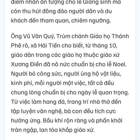
điểm nhấn ấn tượng cho lễ Giáng sinh mà
còn thu hút đông đảo người dân và du
khách đến tham quan, chiêm ngưỡng.
Ông Vũ Văn Quý, Trùm chánh Giáo họ Thánh
Phê rô, xã Hải Tiến cho biết, từ tháng 10,
giáo dân trong các giáo họ thuộc giáo xứ
Xương Điền đã nô nức chuẩn bị cho lễ Noel.
Người bỏ công sức, người ủng hộ vật liệu,
kinh phí, mỗi người một việc, tất cả đều
chung lòng chuẩn bị cho ngày lễ quan trọng.
Từ việc làm hang đá, trang trí nhà thờ đến
tập luyện văn nghệ, bà con đều tích cực
hưởng ứng. Bầu khí rộn ràng và phấn khởi
tràn ngập, lan tỏa khắp giáo xứ.