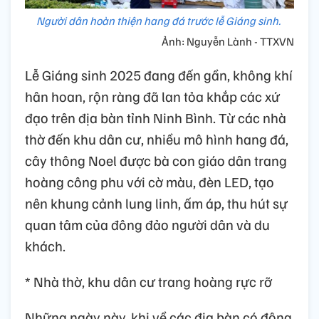
Người dân hoàn thiện hang đá trước lễ Giáng sinh.
Ảnh: Nguyễn Lành - TTXVN
Lễ Giáng sinh 2025 đang đến gần, không khí
hân hoan, rộn ràng đã lan tỏa khắp các xứ
đạo trên địa bàn tỉnh Ninh Bình. Từ các nhà
thờ đến khu dân cư, nhiều mô hình hang đá,
cây thông Noel được bà con giáo dân trang
hoàng công phu với cờ màu, đèn LED, tạo
nên khung cảnh lung linh, ấm áp, thu hút sự
quan tâm của đông đảo người dân và du
khách.
* Nhà thờ, khu dân cư trang hoàng rực rỡ
Những ngày này, khi về các địa bàn có đông