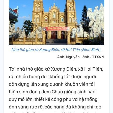
Nhà thờ giáo xứ Xương Điền, xã Hải Tiến (Ninh Bình).
Ảnh: Nguyễn Lành - TTXVN
Tại nhà thờ giáo xứ Xương Điền, xã Hải Tiến,
rất nhiều hang đá “khổng lồ” được người
dân dựng lên xung quanh khuôn viên tái
hiện sinh động đêm Chúa giáng sinh. Với
quy mô lớn, thiết kế công phu và hệ thống
ánh sáng rực rỡ, các hang đá không chỉ tạo