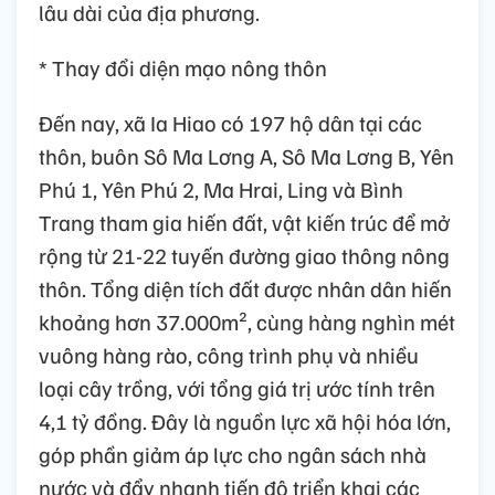
lâu dài của địa phương.
* Thay đổi diện mạo nông thôn
Đến nay, xã Ia Hiao có 197 hộ dân tại các
thôn, buôn Sô Ma Lơng A, Sô Ma Lơng B, Yên
Phú 1, Yên Phú 2, Ma Hrai, Ling và Bình
Trang tham gia hiến đất, vật kiến trúc để mở
rộng từ 21-22 tuyến đường giao thông nông
thôn. Tổng diện tích đất được nhân dân hiến
khoảng hơn 37.000m², cùng hàng nghìn mét
vuông hàng rào, công trình phụ và nhiều
loại cây trồng, với tổng giá trị ước tính trên
4,1 tỷ đồng. Đây là nguồn lực xã hội hóa lớn,
góp phần giảm áp lực cho ngân sách nhà
nước và đẩy nhanh tiến độ triển khai các