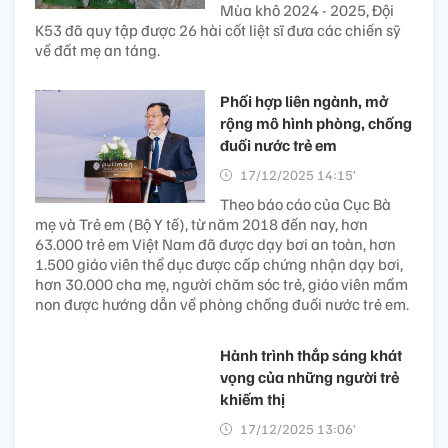
Mùa khô 2024 - 2025, Đội
K53 đã quy tập được 26 hài cốt liệt sĩ đưa các chiến sỹ
về đất mẹ an táng.
Phối hợp liên ngành, mở
rộng mô hình phòng, chống
đuối nước trẻ em
17/12/2025 14:15’
Theo báo cáo của Cục Bà
mẹ và Trẻ em (Bộ Y tế), từ năm 2018 đến nay, hơn
63.000 trẻ em Việt Nam đã được dạy bơi an toàn, hơn
1.500 giáo viên thể dục được cấp chứng nhận dạy bơi,
hơn 30.000 cha mẹ, người chăm sóc trẻ, giáo viên mầm
non được hướng dẫn về phòng chống đuối nước trẻ em.
Hành trình thắp sáng khát
vọng của những người trẻ
khiếm thị
17/12/2025 13:06’