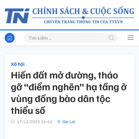
Xã hội
Hiến đất mở đường, tháo
gỡ “điểm nghẽn” hạ tầng ở
vùng đồng bào dân tộc
thiểu số
17/12/2025 14:44’
Gia Lai