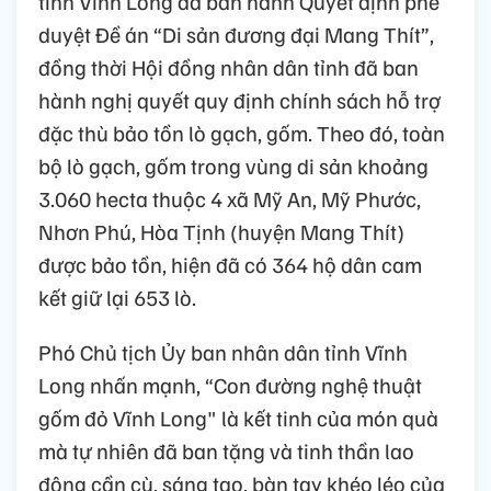
tỉnh Vĩnh Long đã ban hành Quyết định phê
duyệt Đề án “Di sản đương đại Mang Thít”,
đồng thời Hội đồng nhân dân tỉnh đã ban
hành nghị quyết quy định chính sách hỗ trợ
đặc thù bảo tồn lò gạch, gốm. Theo đó, toàn
bộ lò gạch, gốm trong vùng di sản khoảng
3.060 hecta thuộc 4 xã Mỹ An, Mỹ Phước,
Nhơn Phú, Hòa Tịnh (huyện Mang Thít)
được bảo tồn, hiện đã có 364 hộ dân cam
kết giữ lại 653 lò.
Phó Chủ tịch Ủy ban nhân dân tỉnh Vĩnh
Long nhấn mạnh, “Con đường nghệ thuật
gốm đỏ Vĩnh Long" là kết tinh của món quà
mà tự nhiên đã ban tặng và tinh thần lao
động cần cù, sáng tạo, bàn tay khéo léo của