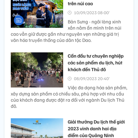
trên núi cao
10/09/2023 08:00’
Bản Sưng - ngôi làng xinh
xắn nằm ẩn mình trên núi
cao vẫn giữ được gần như nguyên vẹn những giá trị
văn hóa truyền thống của dân tộc Dao.
Cần đầu tư chuyên nghiệp
các sản phẩm du lịch, hút
khách đến Thủ đô
08/09/2023 20:40’
Việc đa dạng hóa sản phẩm,
xây dựng sản phẩm có chiều sâu, phù hợp với nhu cầu
của khách đang được đặt ra đối với ngành Du lịch Thủ
đô.
Giải thưởng Du lịch thế giới
2023 vinh danh hai địa
điểm của Quảng Ninh