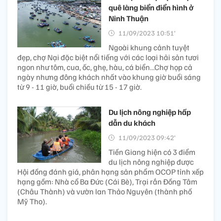
quê làng biển điển hình ở
Ninh Thuận
11/09/2023 10:51’
Ngoài khung cảnh tuyệt
đẹp, chợ Nại đặc biệt nổi tiếng với các loại hải sản tươi
ngon như tôm, cua, ốc, ghẹ, hàu, cá biển…Chợ họp cả
ngày nhưng đông khách nhất vào khung giờ buổi sáng
từ 9 - 11 giờ, buổi chiều từ 15 - 17 giờ.
Du lịch nông nghiệp hấp
dẫn du khách
11/09/2023 09:42’
Tiền Giang hiện có 3 điểm
du lịch nông nghiệp được
Hội đồng đánh giá, phân hạng sản phẩm OCOP tỉnh xếp
hạng gồm: Nhà cổ Ba Đức (Cái Bè), Trại rắn Đồng Tâm
(Châu Thành) và vườn lan Thảo Nguyên (thành phố
Mỹ Tho).